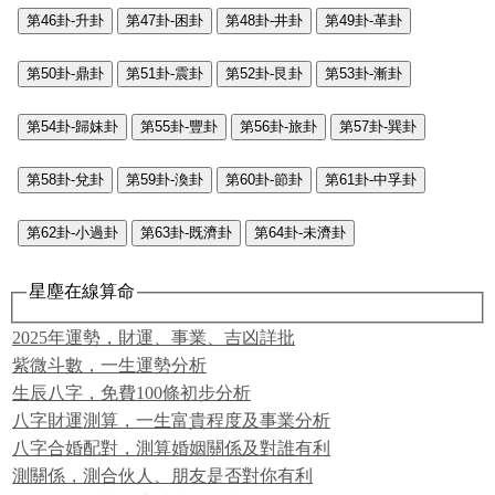
第46卦-升卦
第47卦-困卦
第48卦-井卦
第49卦-革卦
第50卦-鼎卦
第51卦-震卦
第52卦-艮卦
第53卦-漸卦
第54卦-歸妹卦
第55卦-豐卦
第56卦-旅卦
第57卦-巽卦
第58卦-兌卦
第59卦-渙卦
第60卦-節卦
第61卦-中孚卦
第62卦-小過卦
第63卦-既濟卦
第64卦-未濟卦
星塵在線算命
2025年運勢，財運、事業、吉凶詳批
紫微斗數，一生運勢分析
生辰八字，免費100條初步分析
八字財運測算，一生富貴程度及事業分析
八字合婚配對，測算婚姻關係及對誰有利
測關係，測合伙人、朋友是否對你有利