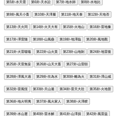
第5卦-水天需
第6卦-天水訟
第7卦-地水師
第8卦-水地比
第9卦-風天小畜
第10卦-天澤履
第11卦-地天泰
第12卦-天地否
第13卦-天火同
第14卦-火天大有
第15卦-火地山
第16卦-雷地豫
第17卦-澤雷隨
第18卦-山風蠱
第19卦-地澤臨
第20卦-風地觀
第21卦-火雷噬嗑
第22卦-山火賁
第23卦-山地剝
第24卦-地雷復
第25卦-天雷無妄
第26卦-山天大畜
第27卦-山雷頤
第28卦-澤風大過
第29卦-坎為水
第30卦-離為火
第31卦-澤山咸
第32卦-雷風恆
第33卦-天山遁
第34卦-雷天大壯
第35卦-火地晉
第36卦-地火明夷
第37卦-風火家人
第38卦-火澤睽
第39卦-水山蹇
第40卦-雷水解
第41卦-山澤損
第42卦-風雷益