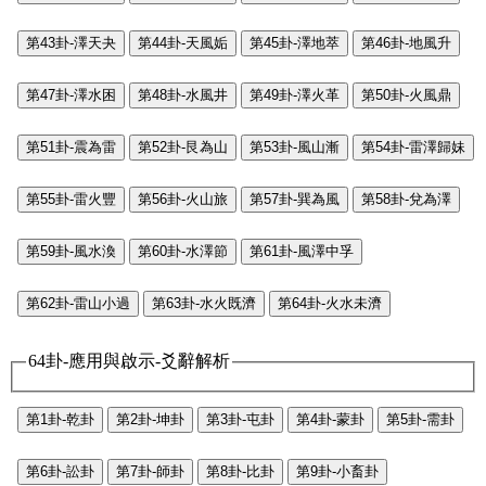
第43卦-澤天夬
第44卦-天風姤
第45卦-澤地萃
第46卦-地風升
第47卦-澤水困
第48卦-水風井
第49卦-澤火革
第50卦-火風鼎
第51卦-震為雷
第52卦-艮為山
第53卦-風山漸
第54卦-雷澤歸妹
第55卦-雷火豐
第56卦-火山旅
第57卦-巽為風
第58卦-兌為澤
第59卦-風水渙
第60卦-水澤節
第61卦-風澤中孚
第62卦-雷山小過
第63卦-水火既濟
第64卦-火水未濟
64卦-應用與啟示-爻辭解析
第1卦-乾卦
第2卦-坤卦
第3卦-屯卦
第4卦-蒙卦
第5卦-需卦
第6卦-訟卦
第7卦-師卦
第8卦-比卦
第9卦-小畜卦