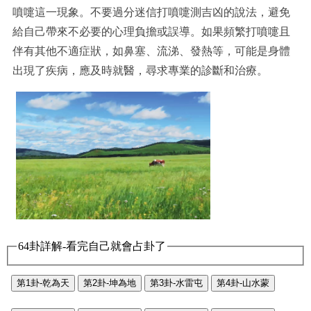
噴嚏這一現象。不要過分迷信打噴嚏測吉凶的說法，避免
給自己帶來不必要的心理負擔或誤導。如果頻繁打噴嚏且
伴有其他不適症狀，如鼻塞、流涕、發熱等，可能是身體
出現了疾病，應及時就醫，尋求專業的診斷和治療。
64卦詳解-看完自己就會占卦了
第1卦-乾為天
第2卦-坤為地
第3卦-水雷屯
第4卦-山水蒙