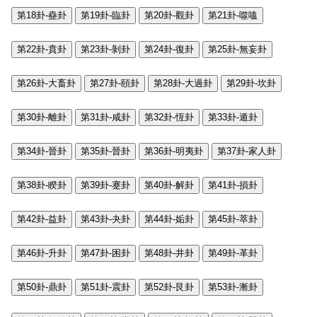
第18卦-蠱卦
第19卦-臨卦
第20卦-觀卦
第21卦-噬嗑
第22卦-賁卦
第23卦-剝卦
第24卦-復卦
第25卦-無妄卦
第26卦-大畜卦
第27卦-頤卦
第28卦-大過卦
第29卦-坎卦
第30卦-離卦
第31卦-咸卦
第32卦-恆卦
第33卦-遁卦
第34卦-晉卦
第35卦-晉卦
第36卦-明夷卦
第37卦-家人卦
第38卦-睽卦
第39卦-蹇卦
第40卦-解卦
第41卦-損卦
第42卦-益卦
第43卦-夬卦
第44卦-姤卦
第45卦-萃卦
第46卦-升卦
第47卦-困卦
第48卦-井卦
第49卦-革卦
第50卦-鼎卦
第51卦-震卦
第52卦-艮卦
第53卦-漸卦