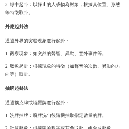
2. 靜中起卦：以靜止的人或物為對象，根據其位置、形態
等特徵取卦。
外應起卦法
通過外界的突發現象進行起卦：
1. 觀察現象：如突然的聲響、異動、意外事件等。
2. 取象起卦：根據現象的特徵（如聲音的次數、異動的方
向等）取卦。
抽牌起卦法
通過撲克牌或塔羅牌進行起卦：
1. 洗牌抽牌：將牌洗勻後隨機抽取指定數量的牌。
2. 計算卦象：根據牌的數字或花色取卦，組合成卦象。