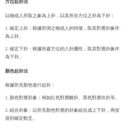
方位起卦法
以物或人所取之象為上卦，以其所在方位之卦為下卦：
1. 確定上卦：根據所測之物或人的特徵，取其對應卦象作
為上卦。
2. 確定下卦：根據所處方位的八卦屬性，取其對應卦象作
為下卦。
顏色起卦法
根據所見顏色進行起卦：
1. 顏色對應卦象：例如紅色對應離卦、黑色對應坎卦等。
2. 組合卦象：以所見顏色對應的卦象組合成上下卦，再按
規則確定動爻。