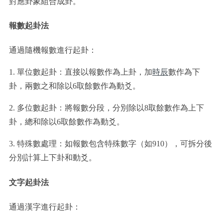
對應卦象組合成卦。
報數起卦法
通過隨機報數進行起卦：
1. 單位數起卦：直接以報數作為上卦，加
時辰
數作為下
卦，兩數之和除以6取餘數作為動爻。
2. 多位數起卦：將報數分段，分別除以8取餘數作為上下
卦，總和除以6取餘數作為動爻。
3. 特殊數處理：如報數包含特殊數字（如910），可拆分後
分別計算上下卦和動爻。
文字起卦法
通過漢字進行起卦：