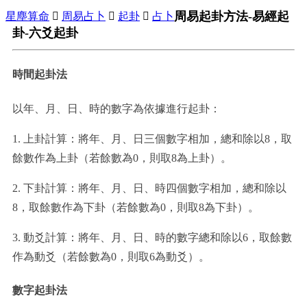
周易起卦方法-易經起
星塵算命

周易占卜

起卦

占卜
卦-六爻起卦
時間起卦法
以年、月、日、時的數字為依據進行起卦：
1. 上卦計算：將年、月、日三個數字相加，總和除以8，取
餘數作為上卦（若餘數為0，則取8為上卦）。
2. 下卦計算：將年、月、日、時四個數字相加，總和除以
8，取餘數作為下卦（若餘數為0，則取8為下卦）。
3. 動爻計算：將年、月、日、時的數字總和除以6，取餘數
作為動爻（若餘數為0，則取6為動爻）。
數字起卦法