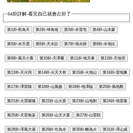
64卦詳解-看完自己就會占卦了
第1卦-乾為天
第2卦-坤為地
第3卦-水雷屯
第4卦-山水蒙
第5卦-水天需
第6卦-天水訟
第7卦-地水師
第8卦-水地比
第9卦-風天小畜
第10卦-天澤履
第11卦-地天泰
第12卦-天地否
第13卦-天火同
第14卦-火天大有
第15卦-火地山
第16卦-雷地豫
第17卦-澤雷隨
第18卦-山風蠱
第19卦-地澤臨
第20卦-風地觀
第21卦-火雷噬嗑
第22卦-山火賁
第23卦-山地剝
第24卦-地雷復
第25卦-天雷無妄
第26卦-山天大畜
第27卦-山雷頤
第28卦-澤風大過
第29卦-坎為水
第30卦-離為火
第31卦-澤山咸