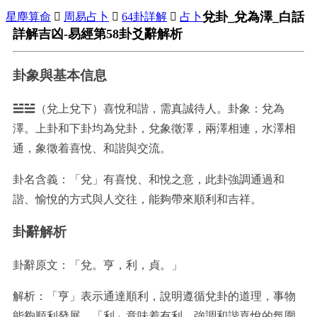
兌卦_兌為澤_白話
星塵算命

周易占卜

64卦詳解

占卜
詳解吉凶-易經第58卦爻辭解析
卦象與基本信息
☱☱（兌上兌下）喜悅和諧，需真誠待人。卦象：兌為
澤。上卦和下卦均為兌卦，兌象徵澤，兩澤相連，水澤相
通，象徵着喜悅、和諧與交流。
卦名含義：「兌」有喜悅、和悅之意，此卦強調通過和
諧、愉悅的方式與人交往，能夠帶來順利和吉祥。
卦辭解析
卦辭原文：「兌。亨，利，貞。」
解析：「亨」表示通達順利，說明遵循兌卦的道理，事物
能夠順利發展。「利」意味着有利，強調和諧喜悅的氛圍