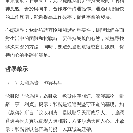
事業發展：在事業上，兌卦提醒我們要保持樂觀向上的精
神風貌，善於與同事、合作夥伴溝通協作。通過和諧愉快
的工作氛圍，能夠提高工作效率，促進事業的發展。
心態調整：兌卦強調喜悅和和諧的重要性，提醒我們在面
對生活中的困難和挑戰時，要保持樂觀的心態，積極尋找
解決問題的方法。同時，要避免過度放縱或盲目跟風，保
持內心的平靜和滿足。
哲學啟示
（一）以和為貴，包容共生
兌卦以「兌為澤」為卦象，象徵兩澤相連、潤澤萬物。卦
辭「亨，利貞」揭示：和諧是通達與堅守正道的基礎。如
《彖傳》所言「說以利貞，是以順乎天而應乎人」，強調
通過喜悅與真誠實現人際和諧，方能順應天道人心。此啟
示：和諧需以包容為前提，以真誠為紐帶。