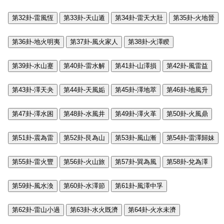
第32卦-雷風恆
第33卦-天山遁
第34卦-雷天大壯
第35卦-火地晉
第36卦-地火明夷
第37卦-風火家人
第38卦-火澤睽
第39卦-水山蹇
第40卦-雷水解
第41卦-山澤損
第42卦-風雷益
第43卦-澤天夬
第44卦-天風姤
第45卦-澤地萃
第46卦-地風升
第47卦-澤水困
第48卦-水風井
第49卦-澤火革
第50卦-火風鼎
第51卦-震為雷
第52卦-艮為山
第53卦-風山漸
第54卦-雷澤歸妹
第55卦-雷火豐
第56卦-火山旅
第57卦-巽為風
第58卦-兌為澤
第59卦-風水渙
第60卦-水澤節
第61卦-風澤中孚
第62卦-雷山小過
第63卦-水火既濟
第64卦-火水未濟