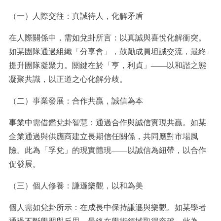
（一）人際交往：真誠待人，化解矛盾
在人際關係中，需如兌卦所言：以真誠與喜悅化解衝突。
如某團隊通過組織「分享會」，鼓勵成員坦誠交流，最終
提升團隊凝聚力。關鍵在於「亨，利貞」——以和諧之態
凝聚共識，以正道之心化解分歧。
（二）事業發展：合作共贏，誠信為本
事業中需借鑑兌卦智慧：通過合作與誠信實現共贏。如某
企業通過與供應商建立長期信任關係，共同應對市場風
險。此為「孚兌」的現實體現——以誠信為紐帶，以合作
促發展。
（三）個人修養：謙遜樂觀，以和為美
個人需如兌卦所示：在成長中保持謙遜與樂觀。如某學者