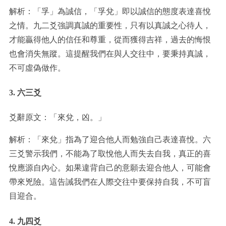
解析：「孚」為誠信，「孚兌」即以誠信的態度表達喜悅
之情。九二爻強調真誠的重要性，只有以真誠之心待人，
才能贏得他人的信任和尊重，從而獲得吉祥，過去的悔恨
也會消失無蹤。這提醒我們在與人交往中，要秉持真誠，
不可虛偽做作。
3. 六三爻
爻辭原文：「來兌，凶。」
解析：「來兌」指為了迎合他人而勉強自己表達喜悅。六
三爻警示我們，不能為了取悅他人而失去自我，真正的喜
悅應源自內心。如果違背自己的意願去迎合他人，可能會
帶來兇險。這告誡我們在人際交往中要保持自我，不可盲
目迎合。
4. 九四爻