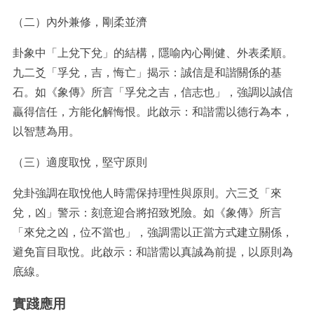
（二）內外兼修，剛柔並濟
卦象中「上兌下兌」的結構，隱喻內心剛健、外表柔順。
九二爻「孚兌，吉，悔亡」揭示：誠信是和諧關係的基
石。如《象傳》所言「孚兌之吉，信志也」，強調以誠信
贏得信任，方能化解悔恨。此啟示：和諧需以德行為本，
以智慧為用。
（三）適度取悅，堅守原則
兌卦強調在取悅他人時需保持理性與原則。六三爻「來
兌，凶」警示：刻意迎合將招致兇險。如《象傳》所言
「來兌之凶，位不當也」，強調需以正當方式建立關係，
避免盲目取悅。此啟示：和諧需以真誠為前提，以原則為
底線。
實踐應用