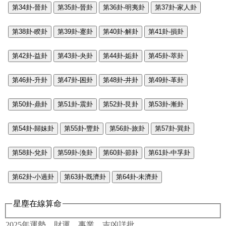
第34卦-晉卦
第35卦-晉卦
第36卦-明夷卦
第37卦-家人卦
第38卦-睽卦
第39卦-蹇卦
第40卦-解卦
第41卦-損卦
第42卦-益卦
第43卦-夬卦
第44卦-姤卦
第45卦-萃卦
第46卦-升卦
第47卦-困卦
第48卦-井卦
第49卦-革卦
第50卦-鼎卦
第51卦-震卦
第52卦-艮卦
第53卦-漸卦
第54卦-歸妹卦
第55卦-豐卦
第56卦-旅卦
第57卦-巽卦
第58卦-兌卦
第59卦-渙卦
第60卦-節卦
第61卦-中孚卦
第62卦-小過卦
第63卦-既濟卦
第64卦-未濟卦
星塵在線算命
2025年運勢，財運、事業、吉凶詳批