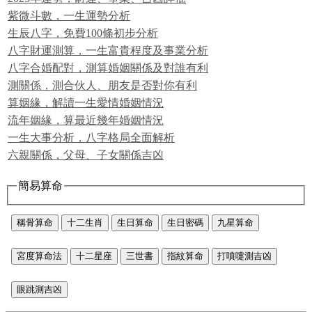
紫微斗數，一生運勢分析
生辰八字，免費100條初步分析
八字財運測算，一生富貴程度及事業分析
八字合婚配對，測算婚姻關係及對誰有利
測關係，測合伙人、朋友是否對你有利
算姻緣，解讀一生愛情婚姻情況
流年姻緣，算最近幾年婚姻情況
一生大事分析，八字格局全面解析
六親關係，父母、子女關係吉凶
簡易算命
稱骨算命
十二生肖
生日算命
生日密碼
九星算命
宮度算命法
十二星座
三世書
指紋算命
打噴嚏測吉凶
眼跳測吉凶