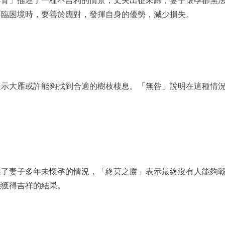
不育」描述了一種不吉利的情景，丈夫出征未歸，妻子懷孕卻無
面臨困境時，要善於應對，發揮自身的優勢，減少損失。
表示大雁或許能夠找到合適的樹枝棲息。「無咎」說明在這種情
述了妻子多年未懷孕的情況，「終莫之勝」表示最終沒有人能夠
能獲得吉祥的結果。