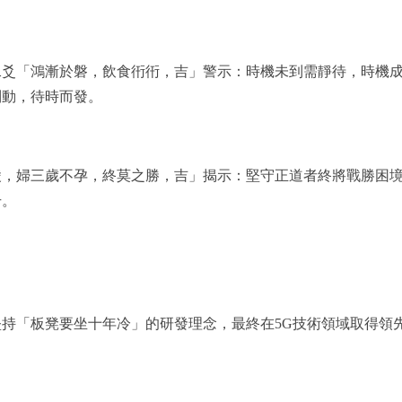
二爻「鴻漸於磐，飲食衎衎，吉」警示：時機未到需靜待，時機
制動，待時而發。
陵，婦三歲不孕，終莫之勝，吉」揭示：堅守正道者終將戰勝困
升。
持「板凳要坐十年冷」的研發理念，最終在5G技術領域取得領