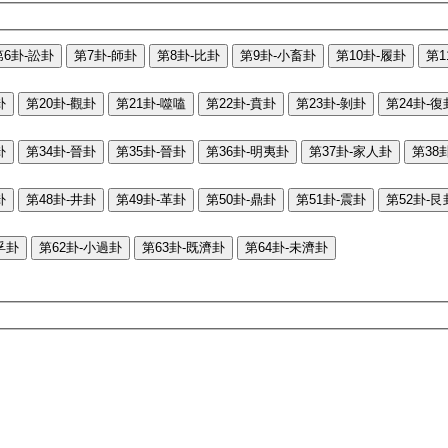
第6卦-訟卦
第7卦-師卦
第8卦-比卦
第9卦-小畜卦
第10卦-履卦
第1
卦
第20卦-觀卦
第21卦-噬嗑
第22卦-賁卦
第23卦-剝卦
第24卦-復
卦
第34卦-晉卦
第35卦-晉卦
第36卦-明夷卦
第37卦-家人卦
第38
卦
第48卦-井卦
第49卦-革卦
第50卦-鼎卦
第51卦-震卦
第52卦-艮
孚卦
第62卦-小過卦
第63卦-既濟卦
第64卦-未濟卦