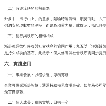
（二）時運流轉的順勢而為
卦象中「風行山上」的意象，隱喻時運流轉、順勢而動。六
強調安於現狀並非消極，而是為積蓄力量。此啟示：需以靜
（三）德行與秩序的相輔相成
漸卦強調德行修養與社會秩序的協同作用：九五爻「鴻漸於
是持久成功的基石。此啟示：個人修養與社會秩序需同步提
六、實踐應用
（一）事業發展：以穩求進，厚積薄發
企業可借鑑漸卦智慧：通過持續積累實現突破。如華為公司堅
免盲目擴張。
（二）個人成長：腳踏實地，日拱一卒