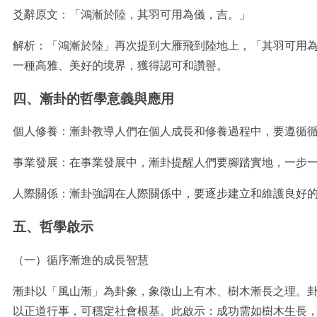
爻辭原文：「鴻漸於陸，其羽可用為儀，吉。」
解析：「鴻漸於陸」再次提到大雁飛到陸地上，「其羽可用
一種高雅、美好的境界，獲得認可和讚譽。
四、漸卦的哲學意義與應用
個人修養：漸卦教導人們在個人成長和修養過程中，要遵循
事業發展：在事業發展中，漸卦提醒人們要腳踏實地，一步
人際關係：漸卦強調在人際關係中，要逐步建立和維護良好
五、哲學啟示
（一）循序漸進的成長智慧
漸卦以「風山漸」為卦象，象徵山上有木、樹木漸長之理。
以正道行事，可穩定社會根基。此啟示：成功需如樹木生長