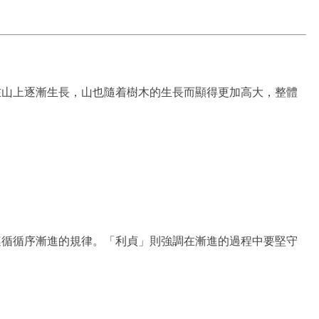
在山上逐漸生長，山也隨着樹木的生長而顯得更加高大，整體
遵循循序漸進的規律。「利貞」則強調在漸進的過程中要堅守