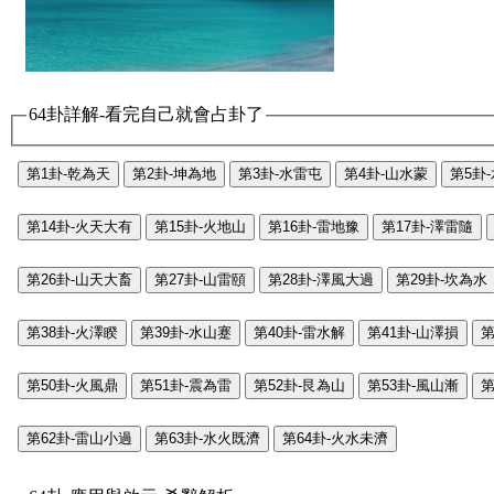
64卦詳解-看完自己就會占卦了
第1卦-乾為天
第2卦-坤為地
第3卦-水雷屯
第4卦-山水蒙
第5卦
第14卦-火天大有
第15卦-火地山
第16卦-雷地豫
第17卦-澤雷隨
第26卦-山天大畜
第27卦-山雷頤
第28卦-澤風大過
第29卦-坎為水
第38卦-火澤睽
第39卦-水山蹇
第40卦-雷水解
第41卦-山澤損
第
第50卦-火風鼎
第51卦-震為雷
第52卦-艮為山
第53卦-風山漸
第
第62卦-雷山小過
第63卦-水火既濟
第64卦-火水未濟