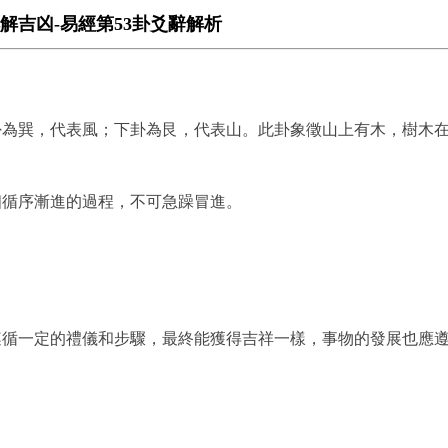
解吉凶-易經第53卦爻辭解析
卦為巽，代表風；下卦為艮，代表山。此卦象徵山上有木，樹木
個循序漸進的過程，不可急躁冒進。
遵循一定的禮儀和步驟，最終能獲得吉祥一樣，事物的發展也應