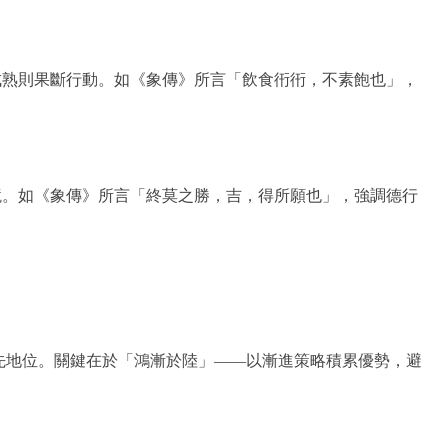
成熟則果斷行動。如《象傳》所言「飲食衎衎，不素飽也」，
境。如《象傳》所言「終莫之勝，吉，得所願也」，強調德行
先地位。關鍵在於「鴻漸於陸」——以漸進策略積累優勢，避