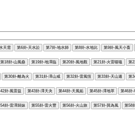
-水天需
第6卦-天水訟
第7卦-地水師
第8卦-水地比
第9卦-風天小畜
第18卦-山風蠱
第19卦-地澤臨
第20卦-風地觀
第21卦-火雷噬嗑
第2
第30卦-離為火
第31卦-澤山咸
第32卦-雷風恆
第33卦-天山遁
第3
42卦-風雷益
第43卦-澤天夬
第44卦-天風姤
第45卦-澤地萃
第46卦
54卦-雷澤歸妹
第55卦-雷火豐
第56卦-火山旅
第57卦-巽為風
第58