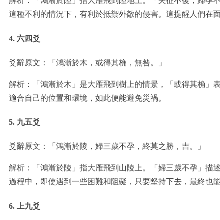
解析：「鴻漸於陸」指大雁飛到陸地上。「夫征不復，婦孕
這種不利的情況下，有利於抵禦外敵的侵害。這提醒人們在
4. 六四爻
爻辭原文：「鴻漸於木，或得其桷，無咎。」
解析：「鴻漸於木」是大雁飛到樹上的情景，「或得其桷」
適合自己的位置和環境，如此便能避免災禍。
5. 九五爻
爻辭原文：「鴻漸於陵，婦三歲不孕，終莫之勝，吉。」
解析：「鴻漸於陵」指大雁飛到山陵上。「婦三歲不孕」描
過程中，即使遇到一些困難和阻礙，只要堅持下去，最終也
6. 上九爻