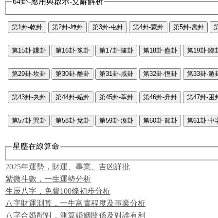
64卦-應用與啟示-爻辭解析
第1卦-乾卦
第2卦-坤卦
第3卦-屯卦
第4卦-蒙卦
第5卦-需卦
第15卦-謙卦
第16卦-豫卦
第17卦-隨卦
第18卦-蠱卦
第19卦-臨
第29卦-坎卦
第30卦-離卦
第31卦-咸卦
第32卦-恆卦
第33卦-遁
第43卦-夬卦
第44卦-姤卦
第45卦-萃卦
第46卦-升卦
第47卦-困
第57卦-巽卦
第58卦-兌卦
第59卦-渙卦
第60卦-節卦
第61卦-中
星塵在線算命
2025年運勢，財運、事業、吉凶詳批
紫微斗數，一生運勢分析
生辰八字，免費100條初步分析
八字財運測算，一生富貴程度及事業分析
八字合婚配對，測算婚姻關係及對誰有利