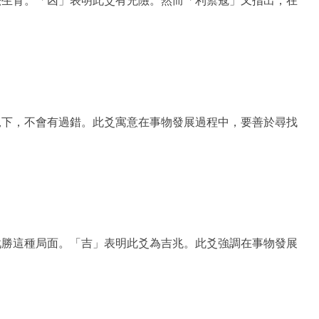
法生育。「凶」表明此爻有兇險。然而「利禦寇」又指出，在
況下，不會有過錯。此爻寓意在事物發展過程中，要善於尋找
戰勝這種局面。「吉」表明此爻為吉兆。此爻強調在事物發展