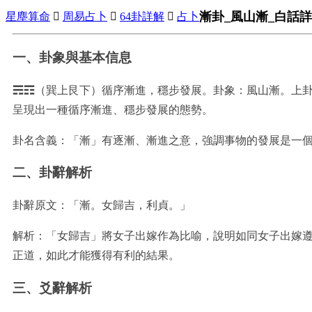
漸卦_風山漸_白話詳
星塵算命

周易占卜

64卦詳解

占卜
一、卦象與基本信息
☴☶（巽上艮下）循序漸進，穩步發展。卦象：風山漸。上
呈現出一種循序漸進、穩步發展的態勢。
卦名含義：「漸」有逐漸、漸進之意，強調事物的發展是一
二、卦辭解析
卦辭原文：「漸。女歸吉，利貞。」
解析：「女歸吉」將女子出嫁作為比喻，說明如同女子出嫁
正道，如此才能獲得有利的結果。
三、爻辭解析