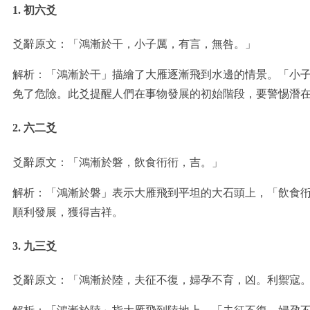
1. 初六爻
爻辭原文：「鴻漸於干，小子厲，有言，無咎。」
解析：「鴻漸於干」描繪了大雁逐漸飛到水邊的情景。「小
免了危險。此爻提醒人們在事物發展的初始階段，要警惕潛
2. 六二爻
爻辭原文：「鴻漸於磐，飲食衎衎，吉。」
解析：「鴻漸於磐」表示大雁飛到平坦的大石頭上，「飲食
順利發展，獲得吉祥。
3. 九三爻
爻辭原文：「鴻漸於陸，夫征不復，婦孕不育，凶。利禦寇