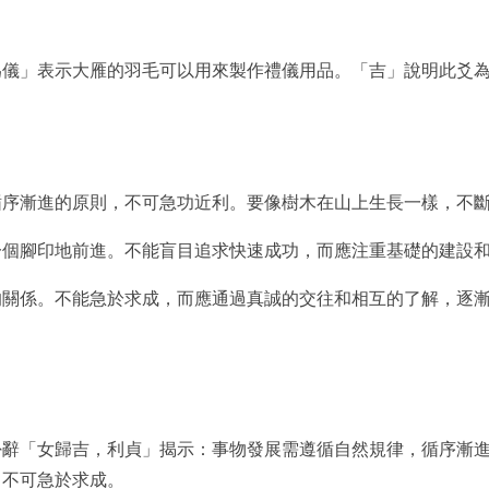
為儀」表示大雁的羽毛可以用來製作禮儀用品。「吉」說明此爻
循序漸進的原則，不可急功近利。要像樹木在山上生長一樣，不
一個腳印地前進。不能盲目追求快速成功，而應注重基礎的建設
的關係。不能急於求成，而應通過真誠的交往和相互的了解，逐
卦辭「女歸吉，利貞」揭示：事物發展需遵循自然規律，循序漸
，不可急於求成。