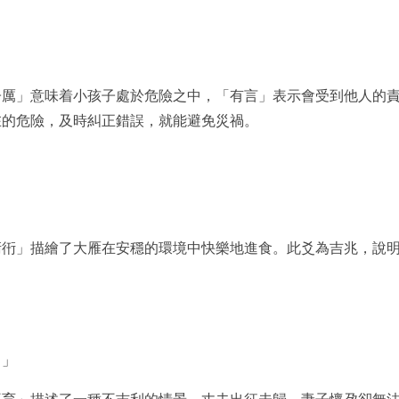
子厲」意味着小孩子處於危險之中，「有言」表示會受到他人的
在的危險，及時糾正錯誤，就能避免災禍。
衎衎」描繪了大雁在安穩的環境中快樂地進食。此爻為吉兆，說
。」