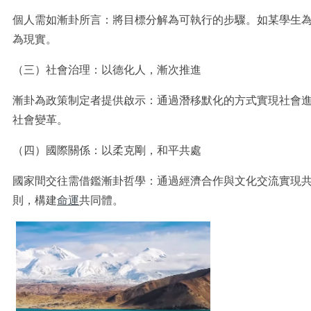
個人需如漸卦所言：將目標分解為可執行的步驟。如某學生
為現實。
（三）社會治理：以德化人，漸次推進
漸卦為政策制定者提供啟示：通過潛移默化的方式實現社會
社會變革。
（四）國際關係：以柔克剛，和平共處
國家間交往需借鑑漸卦哲學：通過經濟合作與文化交流實現
則，構建
命運
共同體。