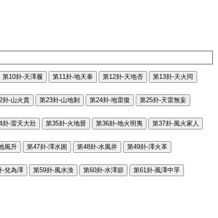
第10卦-天澤履
第11卦-地天泰
第12卦-天地否
第13卦-天火同
2卦-山火賁
第23卦-山地剝
第24卦-地雷復
第25卦-天雷無妄
4卦-雷天大壯
第35卦-火地晉
第36卦-地火明夷
第37卦-風火家人
-地風升
第47卦-澤水困
第48卦-水風井
第49卦-澤火革
卦-兌為澤
第59卦-風水渙
第60卦-水澤節
第61卦-風澤中孚