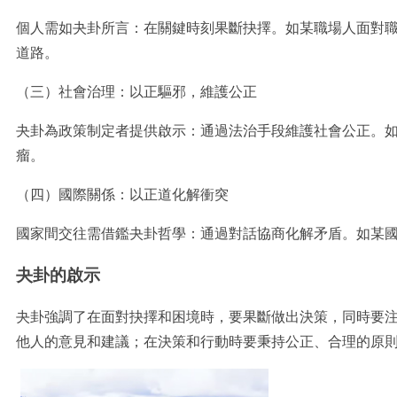
個人需如夬卦所言：在關鍵時刻果斷抉擇。如某職場人面對
道路。
（三）社會治理：以正驅邪，維護公正
夬卦為政策制定者提供啟示：通過法治手段維護社會公正。
瘤。
（四）國際關係：以正道化解衝突
國家間交往需借鑑夬卦哲學：通過對話協商化解矛盾。如某
夬卦的啟示
夬卦強調了在面對抉擇和困境時，要果斷做出決策，同時要
他人的意見和建議；在決策和行動時要秉持公正、合理的原