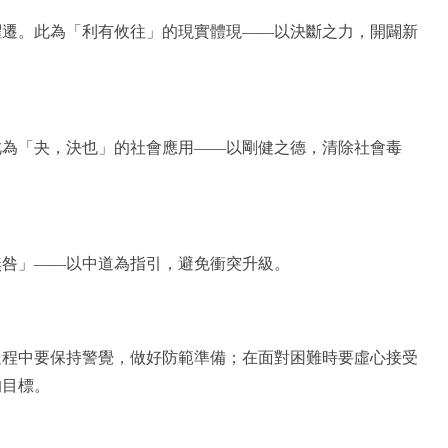
躍遷。此為「利有攸往」的現實體現——以決斷之力，開闢新
此為「夬，決也」的社會應用——以剛健之德，清除社會毒
無咎」——以中道為指引，避免衝突升級。
過程中要保持警覺，做好防範準備；在面對困難時要虛心接受
的目標。