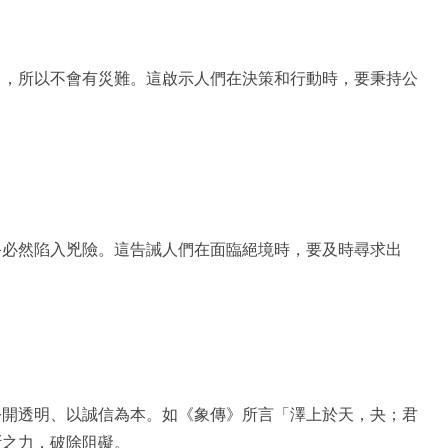
），所以不會有災難。這啟示人們在決策和行動時，要秉持公
終必然陷入兇險。這告誡人們在面臨絕境時，要及時尋求出
公開透明、以誠信為本。如《象傳》所言「澤上於天，夬；君
斷之力，破除阻礙。