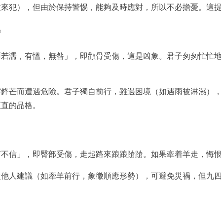
敵來犯），但由於保持警惕，能夠及時應對，所以不必擔憂。這
咎
雨若濡，有慍，無咎」，即顴骨受傷，這是凶象。君子匆匆忙忙
露鋒芒而遭遇危險。君子獨自前行，雖遇困境（如遇雨被淋濕）
正直的品格。
言不信」，即臀部受傷，走起路來踉踉蹌蹌。如果牽着羊走，悔
從他人建議（如牽羊前行，象徵順應形勢），可避免災禍，但九