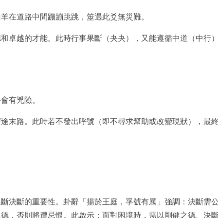
山羊在道路中間蹦蹦跳跳，筮遇此爻無災難。
德和卓越的才能。此時行事果斷（夬夬），又能遵循中道（中行
終會有兇險。
窮途末路。此時若不發出呼號（即不尋求幫助或改變現狀），最
果斷決斷的重要性。卦辭「揚於王庭，孚號有厲」強調：決斷需
恩德，否則將遭忌恨。此啟示：面對困境時，需以剛健之德、決