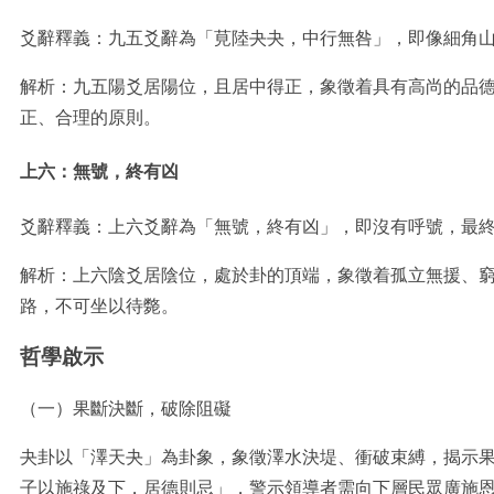
爻辭釋義：九五爻辭為「莧陸夬夬，中行無咎」，即像細角
解析：九五陽爻居陽位，且居中得正，象徵着具有高尚的品
正、合理的原則。
上六：無號，終有凶
爻辭釋義：上六爻辭為「無號，終有凶」，即沒有呼號，最
解析：上六陰爻居陰位，處於卦的頂端，象徵着孤立無援、
路，不可坐以待斃。
哲學啟示
（一）果斷決斷，破除阻礙
夬卦以「澤天夬」為卦象，象徵澤水決堤、衝破束縛，揭示
子以施祿及下，居德則忌」，警示領導者需向下層民眾廣施