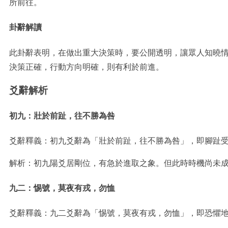
所前往。
卦辭解讀
此卦辭表明，在做出重大決策時，要公開透明，讓眾人知曉
決策正確，行動方向明確，則有利於前進。
爻辭解析
初九：壯於前趾，往不勝為咎
爻辭釋義：初九爻辭為「壯於前趾，往不勝為咎」，即腳趾
解析：初九陽爻居剛位，有急於進取之象。但此時時機尚未
九二：惕號，莫夜有戎，勿恤
爻辭釋義：九二爻辭為「惕號，莫夜有戎，勿恤」，即恐懼