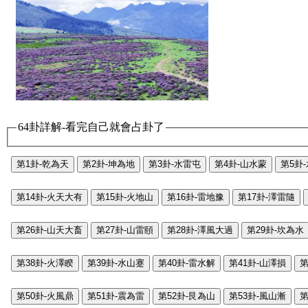
64卦詳解-看完自己就會占卦了
第1卦-乾為天
第2卦-坤為地
第3卦-水雷屯
第4卦-山水蒙
第5卦
第14卦-火天大有
第15卦-火地山
第16卦-雷地豫
第17卦-澤雷隨
第26卦-山天大畜
第27卦-山雷頤
第28卦-澤風大過
第29卦-坎為水
第38卦-火澤睽
第39卦-水山蹇
第40卦-雷水解
第41卦-山澤損
第
第50卦-火風鼎
第51卦-震為雷
第52卦-艮為山
第53卦-風山漸
第