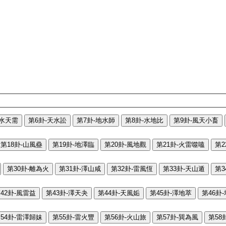
-水天需
第6卦-天水訟
第7卦-地水師
第8卦-水地比
第9卦-風天小畜
第18卦-山風蠱
第19卦-地澤臨
第20卦-風地觀
第21卦-火雷噬嗑
第2
第30卦-離為火
第31卦-澤山咸
第32卦-雷風恆
第33卦-天山遁
第3
42卦-風雷益
第43卦-澤天夬
第44卦-天風姤
第45卦-澤地萃
第46卦
54卦-雷澤歸妹
第55卦-雷火豐
第56卦-火山旅
第57卦-巽為風
第58