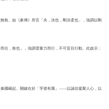
能無咎。如《彖傳》所言「夬，決也，剛決柔也」，強調以剛
勝而往，咎也」，強調需量力而行，不可盲目行動。此啟示：
使秦國崛起。關鍵在於「孚號有厲」——以誠信凝聚人心，以