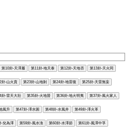
第10卦-天澤履
第11卦-地天泰
第12卦-天地否
第13卦-天火同
2卦-山火賁
第23卦-山地剝
第24卦-地雷復
第25卦-天雷無妄
4卦-雷天大壯
第35卦-火地晉
第36卦-地火明夷
第37卦-風火家人
-地風升
第47卦-澤水困
第48卦-水風井
第49卦-澤火革
卦-兌為澤
第59卦-風水渙
第60卦-水澤節
第61卦-風澤中孚