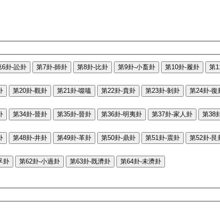
第6卦-訟卦
第7卦-師卦
第8卦-比卦
第9卦-小畜卦
第10卦-履卦
第1
卦
第20卦-觀卦
第21卦-噬嗑
第22卦-賁卦
第23卦-剝卦
第24卦-復
卦
第34卦-晉卦
第35卦-晉卦
第36卦-明夷卦
第37卦-家人卦
第38
卦
第48卦-井卦
第49卦-革卦
第50卦-鼎卦
第51卦-震卦
第52卦-艮
孚卦
第62卦-小過卦
第63卦-既濟卦
第64卦-未濟卦