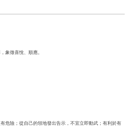
澤，象徵喜悅、順應。
人有危險；從自己的領地發出告示，不宜立即動武；有利於有