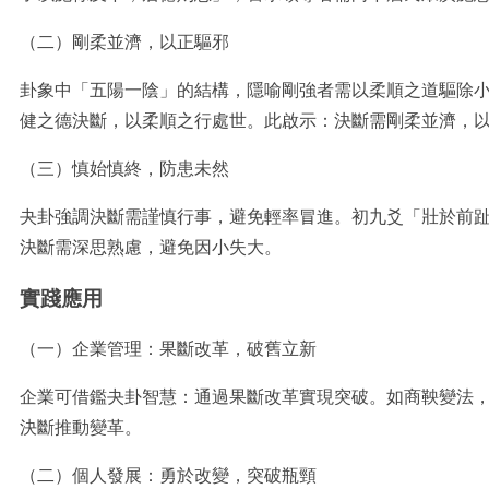
（二）剛柔並濟，以正驅邪
卦象中「五陽一陰」的結構，隱喻剛強者需以柔順之道驅除
健之德決斷，以柔順之行處世。此啟示：決斷需剛柔並濟，
（三）慎始慎終，防患未然
夬卦強調決斷需謹慎行事，避免輕率冒進。初九爻「壯於前
決斷需深思熟慮，避免因小失大。
實踐應用
（一）企業管理：果斷改革，破舊立新
企業可借鑑夬卦智慧：通過果斷改革實現突破。如商鞅變法
決斷推動變革。
（二）個人發展：勇於改變，突破瓶頸