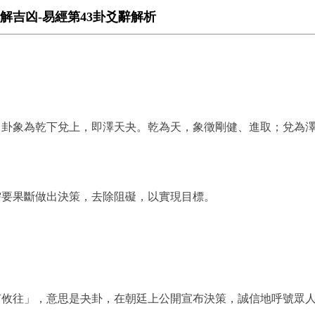
解吉凶-易經第43卦爻辭解析
。卦象為乾下兌上，即澤天夬。乾為天，象徵剛健、進取；兌為
需要果斷做出決策，去除阻礙，以實現目標。
有攸往」，意思是夬卦，在朝廷上公開宣布決策，誠信地呼號眾