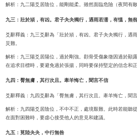
解析：九二陽爻居陰位，能剛能柔。雖然面臨危險（夜間有
九三：壯於頄，有凶。君子夬夬獨行，遇雨若濡，有慍，無
爻辭釋義：九三爻辭為「壯於頄，有凶。君子夬夬獨行，遇
災難。
解析：九三陽爻居陽位，過於剛強。顴骨受傷象徵因過於顯
在追求目標時，要避免過於張揚，同時要保持堅定的信念和
九四：臀無膚，其行次且。牽羊悔亡，聞言不信
爻辭釋義：九四爻辭為「臀無膚，其行次且。牽羊悔亡，聞
解析：九四陽爻居陰位，不中不正，處境艱難。此時若能聽
在面對困難時，要虛心接受他人的意見和建議。
九五：莧陸夬夬，中行無咎