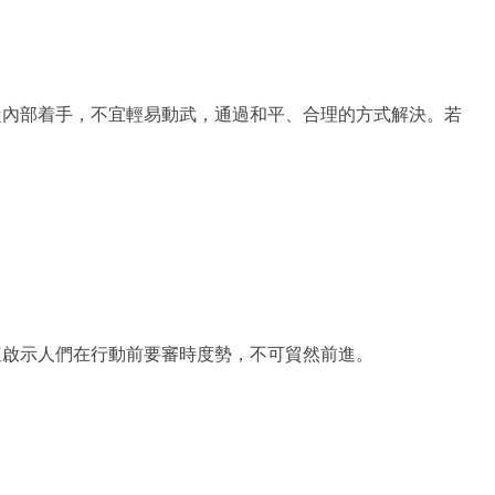
從內部着手，不宜輕易動武，通過和平、合理的方式解決。若
這啟示人們在行動前要審時度勢，不可貿然前進。