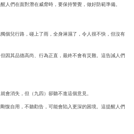
提醒人們在面對潛在威脅時，要保持警覺，做好防範準備。
地獨個兒行路，碰上了雨，全身淋濕了，令人很不快，但沒有
，但因其品德高尚、行為正直，最終不會有災難。這告誡人們
恨就會消失，但（九四）卻聽不進這個意見。
四剛愎自用，不聽勸告，可能會陷入更深的困境。這提醒人們