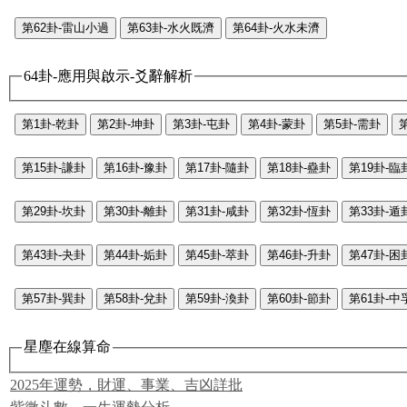
第62卦-雷山小過
第63卦-水火既濟
第64卦-火水未濟
64卦-應用與啟示-爻辭解析
第1卦-乾卦
第2卦-坤卦
第3卦-屯卦
第4卦-蒙卦
第5卦-需卦
第15卦-謙卦
第16卦-豫卦
第17卦-隨卦
第18卦-蠱卦
第19卦-臨
第29卦-坎卦
第30卦-離卦
第31卦-咸卦
第32卦-恆卦
第33卦-遁
第43卦-夬卦
第44卦-姤卦
第45卦-萃卦
第46卦-升卦
第47卦-困
第57卦-巽卦
第58卦-兌卦
第59卦-渙卦
第60卦-節卦
第61卦-中
星塵在線算命
2025年運勢，財運、事業、吉凶詳批