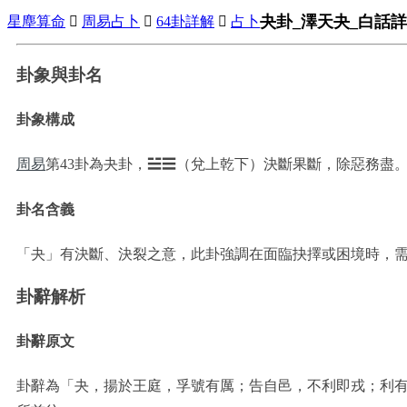
夬卦_澤天夬_白話詳
星塵算命

周易占卜

64卦詳解

占卜
卦象與卦名
卦象構成
周易
第43卦為夬卦，☱☰（兌上乾下）決斷果斷，除惡務盡
卦名含義
「夬」有決斷、決裂之意，此卦強調在面臨抉擇或困境時，
卦辭解析
卦辭原文
卦辭為「夬，揚於王庭，孚號有厲；告自邑，不利即戎；利