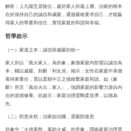
解析：上九陽爻居陰位，處於家人卦最上層。治家的根本
在於保持自己的誠信和威嚴，通過嚴格要求自己，才能贏
得家人的尊重和信任，實現家庭的和諧與幸福。
哲學啟示
（一）家道之本：誠信與威嚴的統一
家人卦以「風火家人」為卦象，象徵家庭內部需以誠信為
本，輔以威嚴。卦辭「利女貞」揭示：女性在家庭中承擔
着持家重任，需以柔順中正之德維繫家庭和諧。如《象
辭》所言「風自火出，家人」，強調家庭的影響力源自內
在的道德修養。此啟示：家庭治理需剛柔並濟，以德為
先。
（二）防患未然：治家如治國，需嚴防後患
卦象中「火借風勢，風助火威」的意象，隱喻家庭治理需