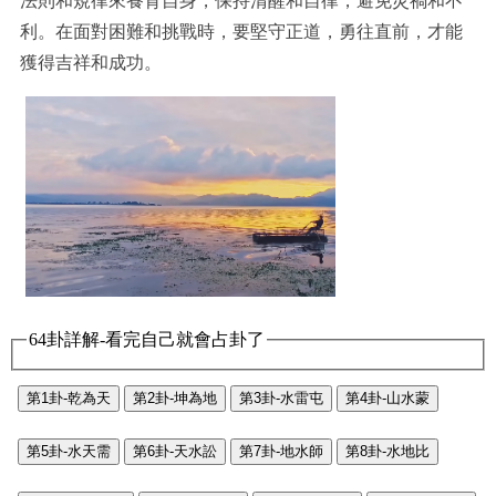
法則和規律來養育自身，保持清醒和自律，避免災禍和不
利。在面對困難和挑戰時，要堅守正道，勇往直前，才能
獲得吉祥和成功。
64卦詳解-看完自己就會占卦了
第1卦-乾為天
第2卦-坤為地
第3卦-水雷屯
第4卦-山水蒙
第5卦-水天需
第6卦-天水訟
第7卦-地水師
第8卦-水地比