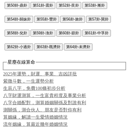
第50卦-鼎卦
第51卦-震卦
第52卦-艮卦
第53卦-漸卦
第54卦-歸妹卦
第55卦-豐卦
第56卦-旅卦
第57卦-巽卦
第58卦-兌卦
第59卦-渙卦
第60卦-節卦
第61卦-中孚卦
第62卦-小過卦
第63卦-既濟卦
第64卦-未濟卦
星塵在線算命
2025年運勢，財運、事業、吉凶詳批
紫微斗數，一生運勢分析
生辰八字，免費100條初步分析
八字財運測算，一生富貴程度及事業分析
八字合婚配對，測算婚姻關係及對誰有利
測關係，測合伙人、朋友是否對你有利
算姻緣，解讀一生愛情婚姻情況
流年姻緣，算最近幾年婚姻情況