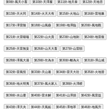
第9卦-風天小畜
第10卦-天澤履
第11卦-地天泰
第12卦-天地否
第13卦-天火同
第14卦-火天大有
第15卦-火地山
第16卦-雷地豫
第17卦-澤雷隨
第18卦-山風蠱
第19卦-地澤臨
第20卦-風地觀
第21卦-火雷噬嗑
第22卦-山火賁
第23卦-山地剝
第24卦-地雷復
第25卦-天雷無妄
第26卦-山天大畜
第27卦-山雷頤
第28卦-澤風大過
第29卦-坎為水
第30卦-離為火
第31卦-澤山咸
第32卦-雷風恆
第33卦-天山遁
第34卦-雷天大壯
第35卦-火地晉
第36卦-地火明夷
第37卦-風火家人
第38卦-火澤睽
第39卦-水山蹇
第40卦-雷水解
第41卦-山澤損
第42卦-風雷益
第43卦-澤天夬
第44卦-天風姤
第45卦-澤地萃
第46卦-地風升