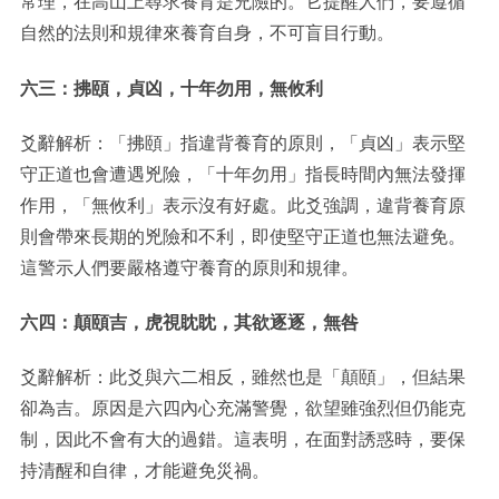
常理，在高山上尋求養育是兇險的。它提醒人們，要遵循
自然的法則和規律來養育自身，不可盲目行動。
六三：拂頤，貞凶，十年勿用，無攸利
爻辭解析：「拂頤」指違背養育的原則，「貞凶」表示堅
守正道也會遭遇兇險，「十年勿用」指長時間內無法發揮
作用，「無攸利」表示沒有好處。此爻強調，違背養育原
則會帶來長期的兇險和不利，即使堅守正道也無法避免。
這警示人們要嚴格遵守養育的原則和規律。
六四：顛頤吉，虎視眈眈，其欲逐逐，無咎
爻辭解析：此爻與六二相反，雖然也是「顛頤」，但結果
卻為吉。原因是六四內心充滿警覺，欲望雖強烈但仍能克
制，因此不會有大的過錯。這表明，在面對誘惑時，要保
持清醒和自律，才能避免災禍。