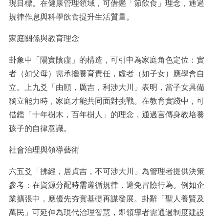
現目標。在健康管理領域，可借鑑「節飲食」理念，通過
規律作息與科學飲食提升生活質量。
家庭關係與教育理念
卦象中「陽實陰虛」的構造，可引申為家庭角色定位：實
者（如父母）需承擔養育責任，虛者（如子女）應學會自
立。上九爻「由頤，厲吉，利涉大川」表明，當子女具備
獨立能力時，家庭才能共同面對挑戰。在教育實踐中，可
借鑑「十年樹木，百年樹人」的理念，通過言傳身教培養
孩子的自律意識。
社會治理與領導藝術
六五爻「拂經，居貞吉，不可涉大川」為管理者提供決策
參考：在資源分配時需遵循規律，避免冒險行為。例如企
業擴張中，應優先夯實基礎再謀發展。卦辭「聖人養賢及
萬民」可延伸為現代治理智慧，即領導者需通過制度建設