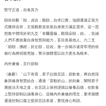
堅守正道，自食其力
頤卦卦辭「頤，貞吉；觀頤，自求口實」強調通過正當方
式獲得吉祥，主張觀察並依靠自身努力滿足需求。這一思
想集中體現於初九爻「舍爾靈龜，觀我朵頤，凶」，告誡
人們不應捨棄自身智慧與能力，盲目羨慕他人。六二爻
「顛頤，拂經；於丘頤，征凶」進一步揭示違背常理的依
賴行為將招致兇險，警示個體需以自力更生為根本。
內外兼修，言行節制
《象辭》「山下有雷，君子以慎言語，節飲食」將自然現
象與修身智慧結合，通過「雷動於山」的卦象，闡明君子
應效法天地之道，在言語上保持謹慎以修養品德，在飲食
上堅持節制以涵養身心。這種內外兼修的理念，要求個體
通過控制口腹之慾與言語表達，實現身心和諧。