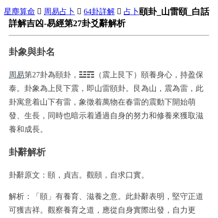
頤卦_山雷頤_白話
星塵算命

周易占卜

64卦詳解

占卜
詳解吉凶-易經第27卦爻辭解析
卦象與卦名
周易
第27卦為頤卦，☳☶（震上艮下）頤養身心，持盈保
泰。卦象為上艮下震，即山雷頤卦。艮為山，震為雷，此
卦寓意着山下有雷，象徵着萬物在春雷的震動下開始萌
發、生長，同時也暗示着通過自身的努力和修養來獲取滋
養和成長。
卦辭解析
卦辭原文：頤，貞吉。觀頤，自求口實。
解析：「頤」有養育、滋養之意。此卦辭表明，堅守正道
可獲吉祥。觀察養育之道，應從自身實際出發，自力更