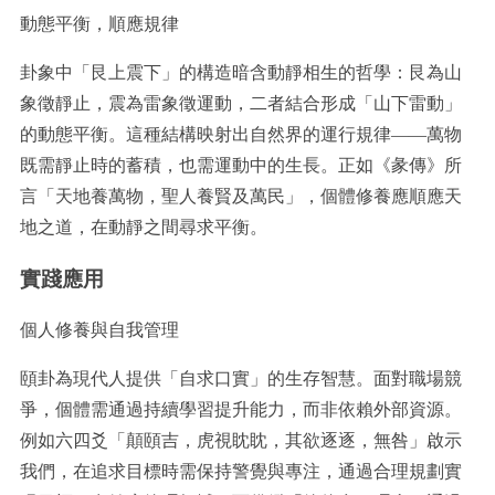
動態平衡，順應規律
卦象中「艮上震下」的構造暗含動靜相生的哲學：艮為山
象徵靜止，震為雷象徵運動，二者結合形成「山下雷動」
的動態平衡。這種結構映射出自然界的運行規律——萬物
既需靜止時的蓄積，也需運動中的生長。正如《彖傳》所
言「天地養萬物，聖人養賢及萬民」，個體修養應順應天
地之道，在動靜之間尋求平衡。
實踐應用
個人修養與自我管理
頤卦為現代人提供「自求口實」的生存智慧。面對職場競
爭，個體需通過持續學習提升能力，而非依賴外部資源。
例如六四爻「顛頤吉，虎視眈眈，其欲逐逐，無咎」啟示
我們，在追求目標時需保持警覺與專注，通過合理規劃實