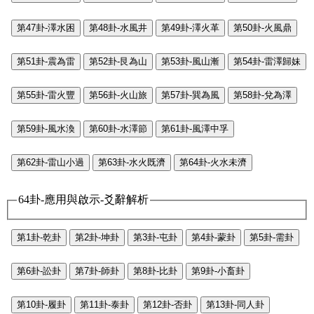
第47卦-澤水困
第48卦-水風井
第49卦-澤火革
第50卦-火風鼎
第51卦-震為雷
第52卦-艮為山
第53卦-風山漸
第54卦-雷澤歸妹
第55卦-雷火豐
第56卦-火山旅
第57卦-巽為風
第58卦-兌為澤
第59卦-風水渙
第60卦-水澤節
第61卦-風澤中孚
第62卦-雷山小過
第63卦-水火既濟
第64卦-火水未濟
64卦-應用與啟示-爻辭解析
第1卦-乾卦
第2卦-坤卦
第3卦-屯卦
第4卦-蒙卦
第5卦-需卦
第6卦-訟卦
第7卦-師卦
第8卦-比卦
第9卦-小畜卦
第10卦-履卦
第11卦-泰卦
第12卦-否卦
第13卦-同人卦