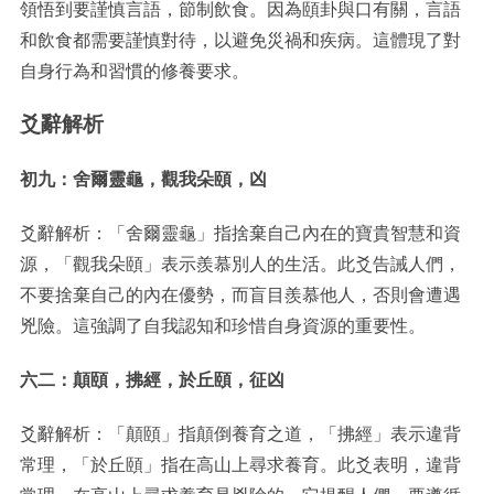
領悟到要謹慎言語，節制飲食。因為頤卦與口有關，言語
和飲食都需要謹慎對待，以避免災禍和疾病。這體現了對
自身行為和習慣的修養要求。
爻辭解析
初九：舍爾靈龜，觀我朵頤，凶
爻辭解析：「舍爾靈龜」指捨棄自己內在的寶貴智慧和資
源，「觀我朵頤」表示羨慕別人的生活。此爻告誡人們，
不要捨棄自己的內在優勢，而盲目羨慕他人，否則會遭遇
兇險。這強調了自我認知和珍惜自身資源的重要性。
六二：顛頤，拂經，於丘頤，征凶
爻辭解析：「顛頤」指顛倒養育之道，「拂經」表示違背
常理，「於丘頤」指在高山上尋求養育。此爻表明，違背