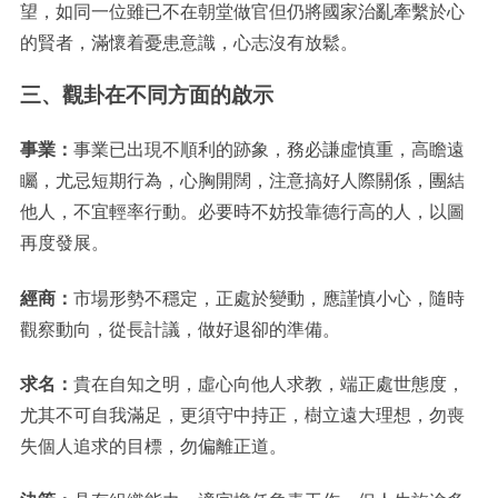
望，如同一位雖已不在朝堂做官但仍將國家治亂牽繫於心
的賢者，滿懷着憂患意識，心志沒有放鬆。
三、觀卦在不同方面的啟示
事業：
事業已出現不順利的跡象，務必謙虛慎重，高瞻遠
矚，尤忌短期行為，心胸開闊，注意搞好人際關係，團結
他人，不宜輕率行動。必要時不妨投靠德行高的人，以圖
再度發展。
經商：
市場形勢不穩定，正處於變動，應謹慎小心，隨時
觀察動向，從長計議，做好退卻的準備。
求名：
貴在自知之明，虛心向他人求教，端正處世態度，
尤其不可自我滿足，更須守中持正，樹立遠大理想，勿喪
失個人追求的目標，勿偏離正道。