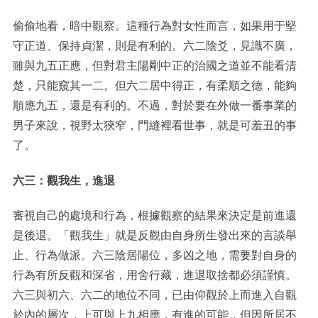
偷偷地看，暗中觀察。這種行為對女性而言，如果用于堅
守正道、保持貞潔，則是有利的。六二陰爻，見識不廣，
雖與九五正應，但對君主陽剛中正的治國之道並不能看清
楚，只能窺其一二。但六二居中得正，有柔順之德，能夠
順應九五，還是有利的。不過，對於要在外做一番事業的
男子來說，視野太狹窄，門縫裡看世事，就是可羞丑的事
了。
六三：觀我生，進退
審視自己的處境和行為，根據觀察的結果來決定是前進還
是後退。「觀我生」就是反觀由自身所生發出來的言談舉
止、行為做派。六三陰居陽位，多凶之地，需要對自身的
行為有所反觀和深省，用舍行藏，進退取捨都必須謹慎。
六三與初六、六二的地位不同，已由仰觀於上而進入自觀
於內的層次，上可與上九相應，有進的可能，但因所居不