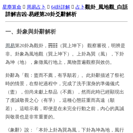
觀卦_風地觀_白話
星塵算命

周易占卜

64卦詳解

占卜
詳解吉凶-易經第20卦爻辭解析
一、卦象與卦辭解析
周易
第20卦為觀卦，☴☷（巽上坤下）
觀察審視，明辨是
非。卦象為風地觀（巽上坤下）。上卦為巽（風），下卦
為坤（地），象徵風行地上，萬物普遍觀察與效仿。
卦辭為「觀：盥而不薦，有孚顒若」。此卦辭描述了祭祀
時的情景，在祭祀過程中，完成了洗手潔身的準備儀式
（盥），但尚未獻上祭品（不薦），然而此時已經顯現出
了虔誠敬畏之心（有孚），這種心態莊重而高遠（顒
若）。這暗示着，即便是在未完全行動之前，內心的真誠
與敬畏也是非常重要的。
《象辭》說：「本卦上卦為巽為風，下卦為坤為地，風行