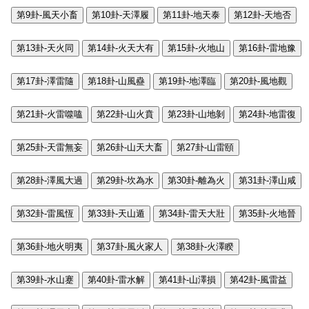
第9卦-風天小畜
第10卦-天澤履
第11卦-地天泰
第12卦-天地否
第13卦-天火同
第14卦-火天大有
第15卦-火地山
第16卦-雷地豫
第17卦-澤雷隨
第18卦-山風蠱
第19卦-地澤臨
第20卦-風地觀
第21卦-火雷噬嗑
第22卦-山火賁
第23卦-山地剝
第24卦-地雷復
第25卦-天雷無妄
第26卦-山天大畜
第27卦-山雷頤
第28卦-澤風大過
第29卦-坎為水
第30卦-離為火
第31卦-澤山咸
第32卦-雷風恆
第33卦-天山遁
第34卦-雷天大壯
第35卦-火地晉
第36卦-地火明夷
第37卦-風火家人
第38卦-火澤睽
第39卦-水山蹇
第40卦-雷水解
第41卦-山澤損
第42卦-風雷益