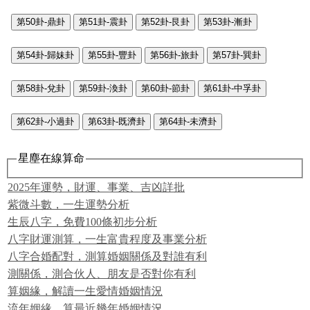
第50卦-鼎卦
第51卦-震卦
第52卦-艮卦
第53卦-漸卦
第54卦-歸妹卦
第55卦-豐卦
第56卦-旅卦
第57卦-巽卦
第58卦-兌卦
第59卦-渙卦
第60卦-節卦
第61卦-中孚卦
第62卦-小過卦
第63卦-既濟卦
第64卦-未濟卦
星塵在線算命
2025年運勢，財運、事業、吉凶詳批
紫微斗數，一生運勢分析
生辰八字，免費100條初步分析
八字財運測算，一生富貴程度及事業分析
八字合婚配對，測算婚姻關係及對誰有利
測關係，測合伙人、朋友是否對你有利
算姻緣，解讀一生愛情婚姻情況
流年姻緣，算最近幾年婚姻情況