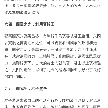
正，還是要衡量客觀情勢，觀九五之君的政令，以不失正
道為準則來決定進退。
六四：觀國之光，利用賓於王
觀察國家的繁榮昌盛，有利於作為賓客被君王重用。六四
以巽順之質處近君之位，可以親眼看到國家的政德和光
輝，國家之治，光華盛美，一派盛世景象，六四生逢其
時，就當為國效力，上輔於君，賓助國政，為國家民眾效
力，施澤於天下。古代的賢士入朝為官，君主以上賓禮遇
之。六四的進仕，得到了九五的禮遇和器重，形成了良好
的君臣關係。
九五：觀我生，君子無咎
君子通過審視自己的生活和行為，能夠及時調整，避免過
失。九五身居君位，下有四陰爻仰觀瞻望，如同天下臣民