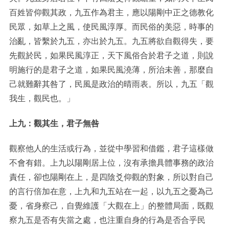
百姓皆仰觀其政，九五作為君主，應以陽剛中正之德教化
民眾，如草上之風，使民風淳厚。而民俗的美惡，時事的
治亂，皆繫於九五，亦出於九五。九五將欲自觀得失，要
先觀於民，如果民風淳正，天下風俗合於君子之道，則說
明施行的是君子之道，如果民風澆薄，所治未善，那麼自
己就難辭其咎了，民風是政治的晴雨表。所以，九五「觀
我生，觀民也。」
上九：觀其生，君子無咎
觀察他人的生活或行為，並從中學習和借鑑，君子這樣做
不會有錯。上九以陽剛居上位，沒有承擔具體事務的政治
責任，卻也陽剛在上，是四陰爻仰觀的對象，所以對自己
的言行倍加在意，上九和九五站在一起，以九五之憂為己
憂，省身察己，自覺維護「大觀在上」的整體局面，既觀
察九五是否有失當之處，也注重自身的行為是否合乎民