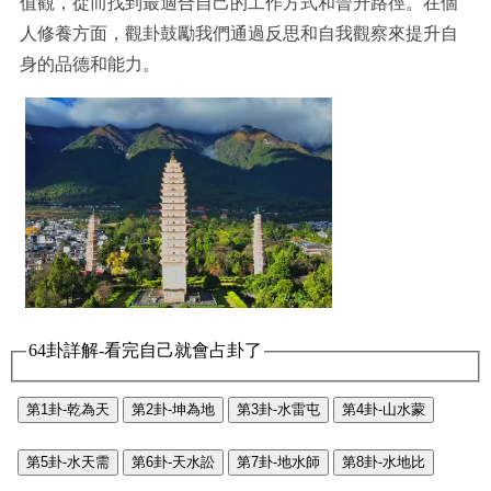
值觀，從而找到最適合自己的工作方式和晉升路徑。在個
人修養方面，觀卦鼓勵我們通過反思和自我觀察來提升自
身的品德和能力。
64卦詳解-看完自己就會占卦了
第1卦-乾為天
第2卦-坤為地
第3卦-水雷屯
第4卦-山水蒙
第5卦-水天需
第6卦-天水訟
第7卦-地水師
第8卦-水地比