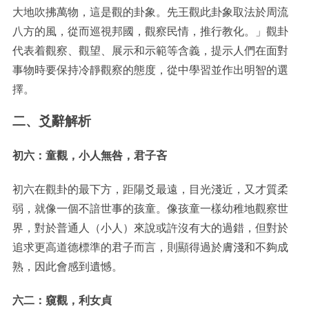
大地吹拂萬物，這是觀的卦象。先王觀此卦象取法於周流
八方的風，從而巡視邦國，觀察民情，推行教化。」觀卦
代表着觀察、觀望、展示和示範等含義，提示人們在面對
事物時要保持冷靜觀察的態度，從中學習並作出明智的選
擇。
二、爻辭解析
初六：童觀，小人無咎，君子吝
初六在觀卦的最下方，距陽爻最遠，目光淺近，又才質柔
弱，就像一個不諳世事的孩童。像孩童一樣幼稚地觀察世
界，對於普通人（小人）來說或許沒有大的過錯，但對於
追求更高道德標準的君子而言，則顯得過於膚淺和不夠成
熟，因此會感到遺憾。
六二：窺觀，利女貞