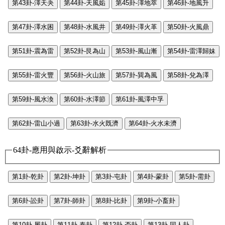
第43卦-澤天夬
第44卦-天風姤
第45卦-澤地萃
第46卦-地風升
第47卦-澤水困
第48卦-水風井
第49卦-澤火革
第50卦-火風鼎
第51卦-震為雷
第52卦-艮為山
第53卦-風山漸
第54卦-雷澤歸妹
第55卦-雷火豐
第56卦-火山旅
第57卦-巽為風
第58卦-兌為澤
第59卦-風水渙
第60卦-水澤節
第61卦-風澤中孚
第62卦-雷山小過
第63卦-水火既濟
第64卦-火水未濟
64卦-應用與啟示-爻辭解析
第1卦-乾卦
第2卦-坤卦
第3卦-屯卦
第4卦-蒙卦
第5卦-需卦
第6卦-訟卦
第7卦-師卦
第8卦-比卦
第9卦-小畜卦
第10卦-履卦
第11卦-泰卦
第12卦-否卦
第13卦-同人卦