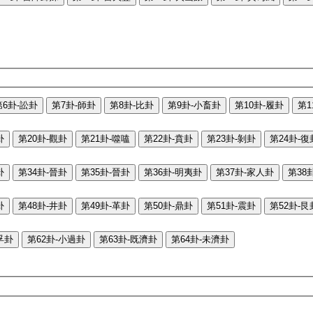
第6卦-訟卦
第7卦-師卦
第8卦-比卦
第9卦-小畜卦
第10卦-履卦
第1
卦
第20卦-觀卦
第21卦-噬嗑
第22卦-賁卦
第23卦-剝卦
第24卦-復
卦
第34卦-晉卦
第35卦-晉卦
第36卦-明夷卦
第37卦-家人卦
第38
卦
第48卦-井卦
第49卦-革卦
第50卦-鼎卦
第51卦-震卦
第52卦-艮
孚卦
第62卦-小過卦
第63卦-既濟卦
第64卦-未濟卦