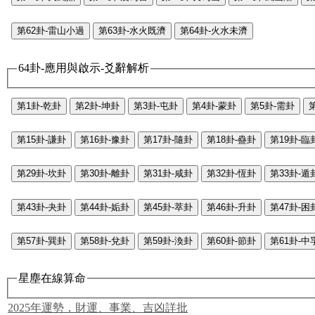
第62卦-雷山小過
第63卦-水火既濟
第64卦-火水未濟
64卦-應用與啟示-爻辭解析
第1卦-乾卦
第2卦-坤卦
第3卦-屯卦
第4卦-蒙卦
第5卦-需卦
第15卦-謙卦
第16卦-豫卦
第17卦-隨卦
第18卦-蠱卦
第19卦-臨
第29卦-坎卦
第30卦-離卦
第31卦-咸卦
第32卦-恆卦
第33卦-遁
第43卦-夬卦
第44卦-姤卦
第45卦-萃卦
第46卦-升卦
第47卦-困
第57卦-巽卦
第58卦-兌卦
第59卦-渙卦
第60卦-節卦
第61卦-中
星塵在線算命
2025年運勢，財運、事業、吉凶詳批