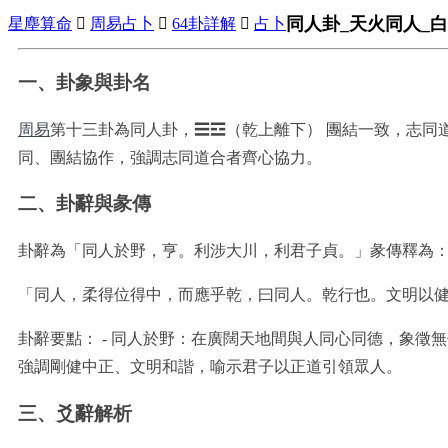
同人卦_天火同人_白
星塵算命

周易占卜

64卦詳解

占卜
一、卦象與卦名
周易
第十三卦為同人卦，☰☲（乾上離下）
團結一致，志同
同、團結協作，強調志同道合者齊心協力。
二、卦辭與彖傳
卦辭為「同人於野，亨。利涉大川，利君子貞。」彖傳釋為
「同人，柔得位得中，而應乎乾，曰同人。乾行也。文明以
卦辭要點： - 同人於野：在廣闊天地間與人同心同德，象徵無偏
強調剛健中正、文明和諧，喻示君子以正道引領眾人。
三、爻辭解析