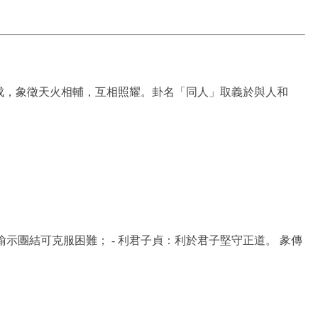
成，象徵天火相輔，互相照耀。卦名「同人」取義於與人和
喻示團結可克服困難； - 利君子貞：利於君子堅守正道。 彖傳