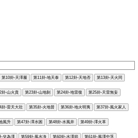
第10卦-天澤履
第11卦-地天泰
第12卦-天地否
第13卦-天火同
2卦-山火賁
第23卦-山地剝
第24卦-地雷復
第25卦-天雷無妄
4卦-雷天大壯
第35卦-火地晉
第36卦-地火明夷
第37卦-風火家人
-地風升
第47卦-澤水困
第48卦-水風井
第49卦-澤火革
卦-兌為澤
第59卦-風水渙
第60卦-水澤節
第61卦-風澤中孚