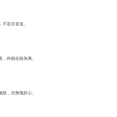
，不盲目冒進。
道，終能化險為夷。
極致，但無愧於心。