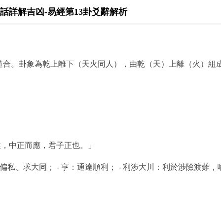
話詳解吉凶-易經第13卦爻辭解析
道合。卦象為乾上離下（天火同人），由乾（天）上離（火）組
：
健，中正而應，君子正也。」
私、求大同； - 亨：通達順利； - 利涉大川：利於涉險渡難，