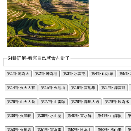
64卦詳解-看完自己就會占卦了
第1卦-乾為天
第2卦-坤為地
第3卦-水雷屯
第4卦-山水蒙
第5卦
第14卦-火天大有
第15卦-火地山
第16卦-雷地豫
第17卦-澤雷隨
第26卦-山天大畜
第27卦-山雷頤
第28卦-澤風大過
第29卦-坎為水
第38卦-火澤睽
第39卦-水山蹇
第40卦-雷水解
第41卦-山澤損
第
第50卦-火風鼎
第51卦-震為雷
第52卦-艮為山
第53卦-風山漸
第