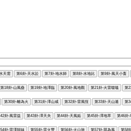
-水天需
第6卦-天水訟
第7卦-地水師
第8卦-水地比
第9卦-風天小畜
第18卦-山風蠱
第19卦-地澤臨
第20卦-風地觀
第21卦-火雷噬嗑
第2
第30卦-離為火
第31卦-澤山咸
第32卦-雷風恆
第33卦-天山遁
第3
42卦-風雷益
第43卦-澤天夬
第44卦-天風姤
第45卦-澤地萃
第46卦
54卦-雷澤歸妹
第55卦-雷火豐
第56卦-火山旅
第57卦-巽為風
第58