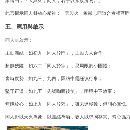
象傳曰：「天與火，同人；君子以類族辨物。」
此言揭示同人卦核心精神： - 天與火：象徵志同道合者相互呼
五、應用與啟示
同人卦啟示：
主動團結：如初九「同人於門」，主動與人合作；
超越狹隘：如六二「同人於宗」，忌局限於小團體；
審時度勢：如九三、九四，團結中需謹慎行事；
堅守正道：如九五「先號啕而後笑」，困境中不放棄；
無愧於心：如上九「同人於郊」，雖未達極致，但問心無愧
同人卦以天火為象，以團結為喻，教人以求同存異、齊心協