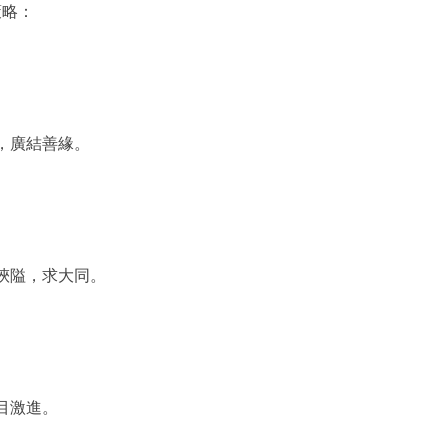
策略：
，廣結善緣。
狹隘，求大同。
目激進。