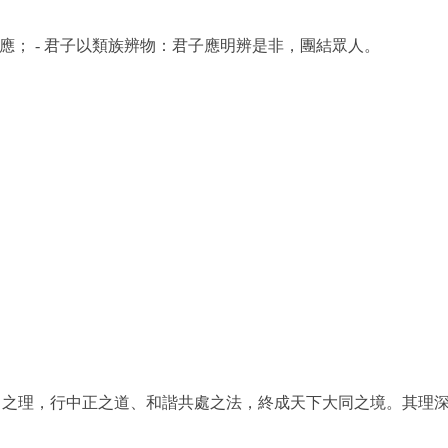
應； - 君子以類族辨物：君子應明辨是非，團結眾人。
。
力之理，行中正之道、和諧共處之法，終成天下大同之境。其理