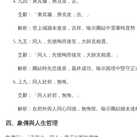
九四：乘其墉，弗克攻，吉。
爻辭：「乘其墉，弗克攻，吉。」
解析：登上城牆未進攻，吉祥。喻示團結中需審時度勢
九五：同人，先號啕而後笑，大師克相遇。
爻辭：「同人，先號啕而後笑，大師克相遇。」
解析：團結時先悲後喜，最終成功。喻示困境中堅守正
上九：同人於郊，無悔。
爻辭：「同人於郊，無悔。」
解析：在郊外與人同心同德，無悔恨。喻示團結雖未達
四、象傳與人生哲理