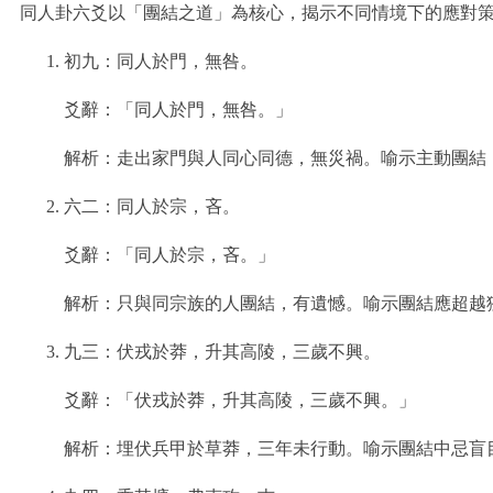
同人卦六爻以「團結之道」為核心，揭示不同情境下的應對
初九：同人於門，無咎。
爻辭：「同人於門，無咎。」
解析：走出家門與人同心同德，無災禍。喻示主動團結
六二：同人於宗，吝。
爻辭：「同人於宗，吝。」
解析：只與同宗族的人團結，有遺憾。喻示團結應超越
九三：伏戎於莽，升其高陵，三歲不興。
爻辭：「伏戎於莽，升其高陵，三歲不興。」
解析：埋伏兵甲於草莽，三年未行動。喻示團結中忌盲