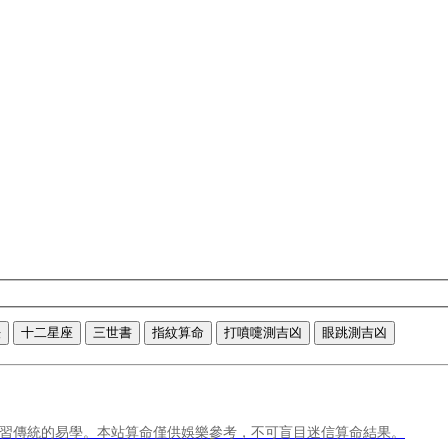
法
十二星座
三世書
指紋算命
打噴嚏測吉凶
眼跳測吉凶
習傳統的易學。本站算命僅供娛樂參考，不可盲目迷信算命結果。