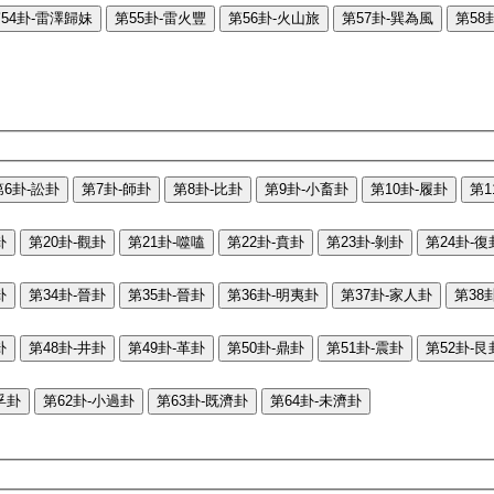
54卦-雷澤歸妹
第55卦-雷火豐
第56卦-火山旅
第57卦-巽為風
第58
第6卦-訟卦
第7卦-師卦
第8卦-比卦
第9卦-小畜卦
第10卦-履卦
第1
卦
第20卦-觀卦
第21卦-噬嗑
第22卦-賁卦
第23卦-剝卦
第24卦-復
卦
第34卦-晉卦
第35卦-晉卦
第36卦-明夷卦
第37卦-家人卦
第38
卦
第48卦-井卦
第49卦-革卦
第50卦-鼎卦
第51卦-震卦
第52卦-艮
孚卦
第62卦-小過卦
第63卦-既濟卦
第64卦-未濟卦