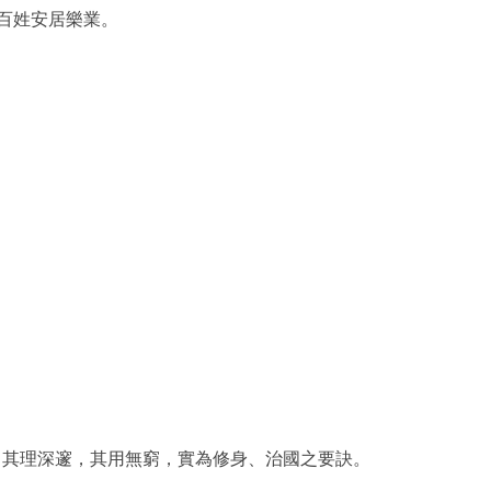
佑百姓安居樂業。
。其理深邃，其用無窮，實為修身、治國之要訣。