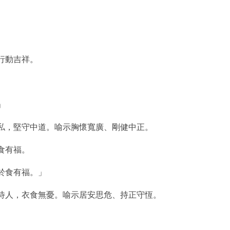
行動吉祥。
」
私，堅守中道。喻示胸懷寬廣、剛健中正。
食有福。
於食有福。」
待人，衣食無憂。喻示居安思危、持正守恆。