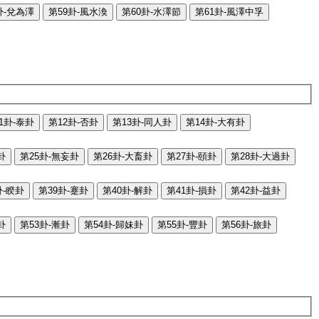
卦-兌為澤
第59卦-風水渙
第60卦-水澤節
第61卦-風澤中孚
1卦-泰卦
第12卦-否卦
第13卦-同人卦
第14卦-大有卦
卦
第25卦-無妄卦
第26卦-大畜卦
第27卦-頤卦
第28卦-大過卦
卦-睽卦
第39卦-蹇卦
第40卦-解卦
第41卦-損卦
第42卦-益卦
卦
第53卦-漸卦
第54卦-歸妹卦
第55卦-豐卦
第56卦-旅卦