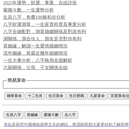
2025年運勢，財運、事業、吉凶詳批
紫微斗數，一生運勢分析
生辰八字，免費100條初步分析
八字財運測算，一生富貴程度及事業分析
八字合婚配對，測算婚姻關係及對誰有利
測關係，測合伙人、朋友是否對你有利
算姻緣，解讀一生愛情婚姻情況
流年姻緣，算最近幾年婚姻情況
一生大事分析，八字格局全面解析
六親關係，父母、子女關係吉凶
簡易算命
稱骨算命
十二生肖
生日算命
生日密碼
九星算命
宮度算命
生辰八字
算姻緣
紫微斗數
合八字
本站是研究中國傳統易學文化的網站，希望能幫助大家更好的了解和學