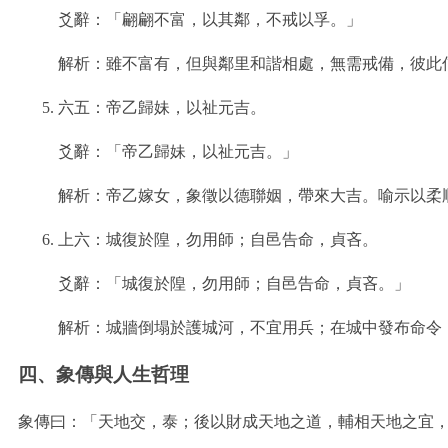
爻辭：「翩翩不富，以其鄰，不戒以孚。」
解析：雖不富有，但與鄰里和諧相處，無需戒備，彼此
六五：帝乙歸妹，以祉元吉。
爻辭：「帝乙歸妹，以祉元吉。」
解析：帝乙嫁女，象徵以德聯姻，帶來大吉。喻示以柔
上六：城復於隍，勿用師；自邑告命，貞吝。
爻辭：「城復於隍，勿用師；自邑告命，貞吝。」
解析：城牆倒塌於護城河，不宜用兵；在城中發布命令
四、象傳與人生哲理
象傳曰：「天地交，泰；後以財成天地之道，輔相天地之宜