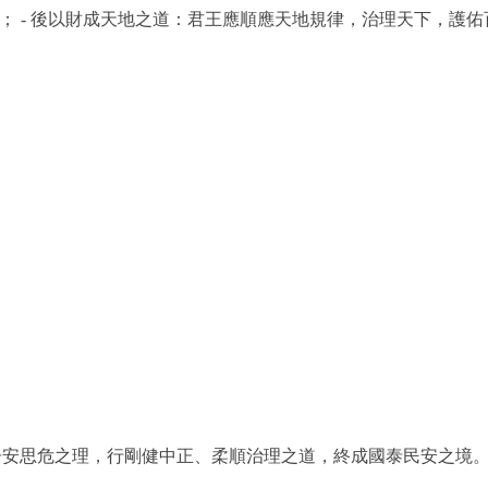
泰； - 後以財成天地之道：君王應順應天地規律，治理天下，護
居安思危之理，行剛健中正、柔順治理之道，終成國泰民安之境