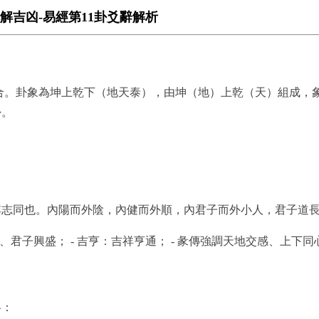
解吉凶-易經第11卦爻辭解析
合。卦象為坤上乾下（地天泰），由坤（地）上乾（天）組成，
卦。
其志同也。內陽而外陰，內健而外順，內君子而外小人，君子道
、君子興盛； - 吉亨：吉祥亨通； - 彖傳強調天地交感、上下
略：