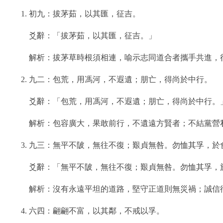
初九：拔茅茹，以其匯，征吉。
爻辭：「拔茅茹，以其匯，征吉。」
解析：拔茅草時根須相連，喻示志同道合者攜手共進，
九二：包荒，用馮河，不遐遺；朋亡，得尚於中行。
爻辭：「包荒，用馮河，不遐遺；朋亡，得尚於中行。
解析：包容廣大，果敢前行，不遺遠方賢者；不結黨營
九三：無平不陂，無往不復；艱貞無咎。勿恤其孚，於
爻辭：「無平不陂，無往不復；艱貞無咎。勿恤其孚，
解析：沒有永遠平坦的道路，堅守正道則無災禍；誠信
六四：翩翩不富，以其鄰，不戒以孚。