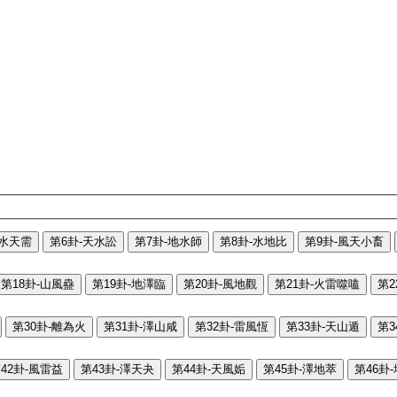
-水天需
第6卦-天水訟
第7卦-地水師
第8卦-水地比
第9卦-風天小畜
第18卦-山風蠱
第19卦-地澤臨
第20卦-風地觀
第21卦-火雷噬嗑
第2
第30卦-離為火
第31卦-澤山咸
第32卦-雷風恆
第33卦-天山遁
第3
42卦-風雷益
第43卦-澤天夬
第44卦-天風姤
第45卦-澤地萃
第46卦