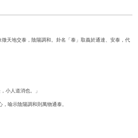
象徵天地交泰，陰陽調和。卦名「泰」取義於通達、安泰，代
長，小人道消也。」
同心，喻示陰陽調和則萬物通泰。