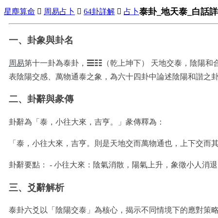
泰卦_地天泰_白話詳
星塵算命

周易占卜

64卦詳解

占卜
一、卦象與卦名
周易
第十一卦為泰卦，☰☷（乾上坤下）
天地交泰，陰陽和
表陰陽交感、萬物通泰之象，為六十四卦中論述陰陽和諧之
二、卦辭與彖傳
卦辭為「泰，小往大來，吉亨。」彖傳釋為：
「泰，小往大來，吉亨。則是天地交而萬物通也，上下交而
卦辭要點： - 小往大來：陰氣消散，陽氣上升，象徵小人消退
三、爻辭解析
泰卦六爻以「陰陽交泰」為核心，揭示不同情境下的應對策