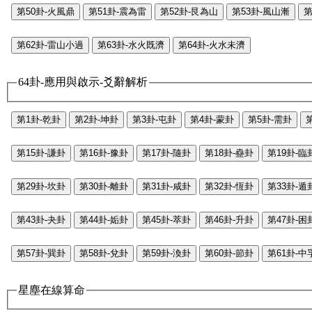
第50卦-火風鼎
第51卦-震為雷
第52卦-艮為山
第53卦-風山漸
第
第62卦-雷山小過
第63卦-水火既濟
第64卦-火水未濟
64卦-應用與啟示-爻辭解析
第1卦-乾卦
第2卦-坤卦
第3卦-屯卦
第4卦-蒙卦
第5卦-需卦
第15卦-謙卦
第16卦-豫卦
第17卦-隨卦
第18卦-蠱卦
第19卦-臨
第29卦-坎卦
第30卦-離卦
第31卦-咸卦
第32卦-恆卦
第33卦-遁
第43卦-夬卦
第44卦-姤卦
第45卦-萃卦
第46卦-升卦
第47卦-困
第57卦-巽卦
第58卦-兌卦
第59卦-渙卦
第60卦-節卦
第61卦-中
星塵在線算命