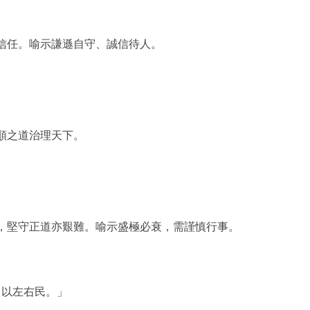
信任。喻示謙遜自守、誠信待人。
順之道治理天下。
，堅守正道亦艱難。喻示盛極必衰，需謹慎行事。
，以左右民。」