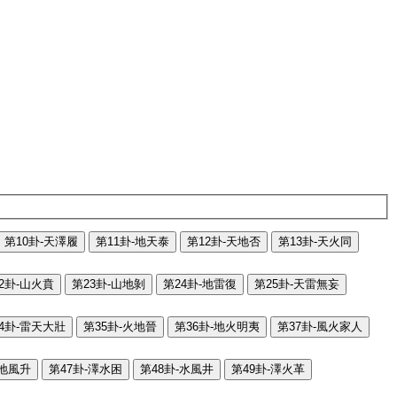
第10卦-天澤履
第11卦-地天泰
第12卦-天地否
第13卦-天火同
2卦-山火賁
第23卦-山地剝
第24卦-地雷復
第25卦-天雷無妄
4卦-雷天大壯
第35卦-火地晉
第36卦-地火明夷
第37卦-風火家人
-地風升
第47卦-澤水困
第48卦-水風井
第49卦-澤火革