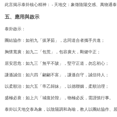
此言揭示泰卦核心精神： - 天地交：象徵陰陽交感、萬物通
五、應用與啟示
泰卦啟示：
團結協作：如初九「拔茅茹」，志同道合者攜手共進；
胸懷寬廣：如九二「包荒」，包容廣大，剛健中正；
居安思危：如九三「無平不陂」，堅守正道，勿忘初心；
謙遜誠信：如六四「翩翩不富」，謙遜自守，誠信待人；
以柔順治：如六五「帝乙歸妹」，以德聯姻，柔順治理；
盛極必衰：如上六「城復於隍」，物極必反，需謹慎行事。
泰卦以天地交泰為象，以陰陽調和為喻，教人以團結協作、