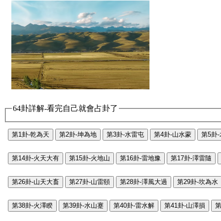
64卦詳解-看完自己就會占卦了
第1卦-乾為天
第2卦-坤為地
第3卦-水雷屯
第4卦-山水蒙
第5卦
第14卦-火天大有
第15卦-火地山
第16卦-雷地豫
第17卦-澤雷隨
第26卦-山天大畜
第27卦-山雷頤
第28卦-澤風大過
第29卦-坎為水
第38卦-火澤睽
第39卦-水山蹇
第40卦-雷水解
第41卦-山澤損
第