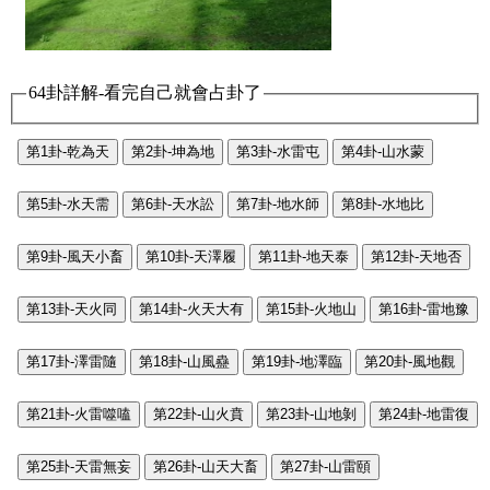
64卦詳解-看完自己就會占卦了
第1卦-乾為天
第2卦-坤為地
第3卦-水雷屯
第4卦-山水蒙
第5卦-水天需
第6卦-天水訟
第7卦-地水師
第8卦-水地比
第9卦-風天小畜
第10卦-天澤履
第11卦-地天泰
第12卦-天地否
第13卦-天火同
第14卦-火天大有
第15卦-火地山
第16卦-雷地豫
第17卦-澤雷隨
第18卦-山風蠱
第19卦-地澤臨
第20卦-風地觀
第21卦-火雷噬嗑
第22卦-山火賁
第23卦-山地剝
第24卦-地雷復
第25卦-天雷無妄
第26卦-山天大畜
第27卦-山雷頤