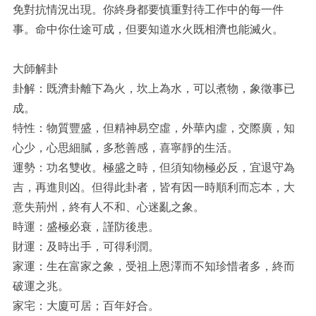
免對抗情況出現。你終身都要慎重對待工作中的每一件
事。命中你仕途可成，但要知道水火既相濟也能滅火。
大師解卦
卦解：既濟卦離下為火，坎上為水，可以煮物，象徵事已
成。
特性：物質豐盛，但精神易空虛，外華內虛，交際廣，知
心少，心思細膩，多愁善感，喜寧靜的生活。
運勢：功名雙收。極盛之時，但須知物極必反，宜退守為
吉，再進則凶。但得此卦者，皆有因一時順利而忘本，大
意失荊州，終有人不和、心迷亂之象。
時運：盛極必衰，謹防後患。
財運：及時出手，可得利潤。
家運：生在富家之象，受祖上恩澤而不知珍惜者多，終而
破運之兆。
家宅：大廈可居；百年好合。