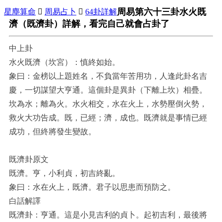
周易第六十三卦水火既
星塵算命

周易占卜

64卦詳解
濟（既濟卦）詳解，看完自己就會占卦了
中上卦
水火既濟（坎宮）：慎終如始。
象曰：金榜以上題姓名，不負當年苦用功，人逢此卦名吉
慶，一切謀望大亨通。這個卦是異卦（下離上坎）相疊。
坎為水；離為火。水火相交，水在火上，水勢壓倒火勢，
救火大功告成。既，已經；濟，成也。既濟就是事情已經
成功，但終將發生變故。
既濟卦原文
既濟。亨，小利貞，初吉終亂。
象曰：水在火上，既濟。君子以思患而預防之。
白話解譯
既濟卦：亨通。這是小見吉利的貞卜。起初吉利，最後將