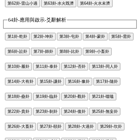
第62卦-雷山小過
第63卦-水火既濟
第64卦-火水未濟
64卦-應用與啟示-爻辭解析
第1卦-乾卦
第2卦-坤卦
第3卦-屯卦
第4卦-蒙卦
第5卦-需卦
第6卦-訟卦
第7卦-師卦
第8卦-比卦
第9卦-小畜卦
第10卦-履卦
第11卦-泰卦
第12卦-否卦
第13卦-同人卦
第14卦-大有卦
第15卦-謙卦
第16卦-豫卦
第17卦-隨卦
第18卦-蠱卦
第19卦-臨卦
第20卦-觀卦
第21卦-噬嗑
第22卦-賁卦
第23卦-剝卦
第24卦-復卦
第25卦-無妄卦
第26卦-大畜卦
第27卦-頤卦
第28卦-大過卦
第29卦-坎卦