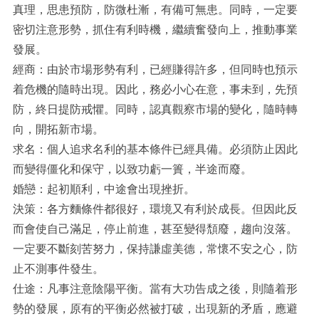
真理，思患預防，防微杜漸，有備可無患。同時，一定要
密切注意形勢，抓住有利時機，繼續奮發向上，推動事業
發展。
經商：由於市場形勢有利，已經賺得許多，但同時也預示
着危機的隨時出現。因此，務必小心在意，事未到，先預
防，終日提防戒懼。同時，認真觀察市場的變化，隨時轉
向，開拓新市場。
求名：個人追求名利的基本條件已經具備。必須防止因此
而變得僵化和保守，以致功虧一簣，半途而廢。
婚戀：起初順利，中途會出現挫折。
決策：各方麵條件都很好，環境又有利於成長。但因此反
而會使自己滿足，停止前進，甚至變得頹廢，趨向沒落。
一定要不斷刻苦努力，保持謙虛美德，常懷不安之心，防
止不測事件發生。
仕途：凡事注意陰陽平衡。當有大功告成之後，則隨着形
勢的發展，原有的平衡必然被打破，出現新的矛盾，應避