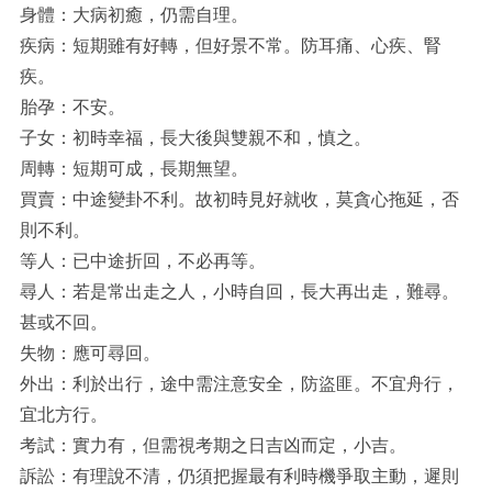
身體：大病初癒，仍需自理。
疾病：短期雖有好轉，但好景不常。防耳痛、心疾、腎
疾。
胎孕：不安。
子女：初時幸福，長大後與雙親不和，慎之。
周轉：短期可成，長期無望。
買賣：中途變卦不利。故初時見好就收，莫貪心拖延，否
則不利。
等人：已中途折回，不必再等。
尋人：若是常出走之人，小時自回，長大再出走，難尋。
甚或不回。
失物：應可尋回。
外出：利於出行，途中需注意安全，防盜匪。不宜舟行，
宜北方行。
考試：實力有，但需視考期之日吉凶而定，小吉。
訴訟：有理說不清，仍須把握最有利時機爭取主動，遲則