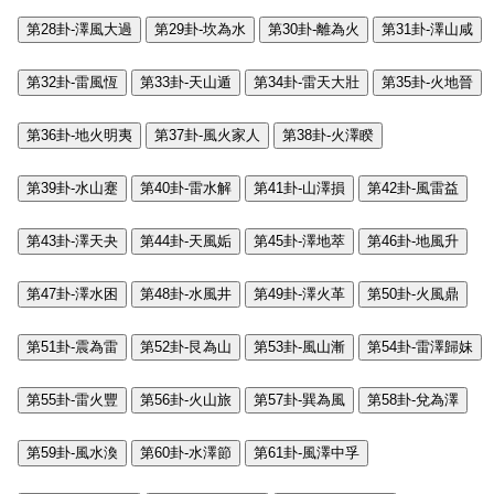
第28卦-澤風大過
第29卦-坎為水
第30卦-離為火
第31卦-澤山咸
第32卦-雷風恆
第33卦-天山遁
第34卦-雷天大壯
第35卦-火地晉
第36卦-地火明夷
第37卦-風火家人
第38卦-火澤睽
第39卦-水山蹇
第40卦-雷水解
第41卦-山澤損
第42卦-風雷益
第43卦-澤天夬
第44卦-天風姤
第45卦-澤地萃
第46卦-地風升
第47卦-澤水困
第48卦-水風井
第49卦-澤火革
第50卦-火風鼎
第51卦-震為雷
第52卦-艮為山
第53卦-風山漸
第54卦-雷澤歸妹
第55卦-雷火豐
第56卦-火山旅
第57卦-巽為風
第58卦-兌為澤
第59卦-風水渙
第60卦-水澤節
第61卦-風澤中孚