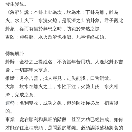
發生變故。
《象辭》說：本卦上卦為坎，坎為水；下卦為離，離為
火。水上火下，水澆火熄，是既濟之卦的卦象。君子觀此
卦象，從而有備於無患之時，防範於未然之際。
吉凶：貞咎卦。水火既濟也相滅。凡事慎終如始。
傳統解卦
卦辭：金榜之上提姓名，不負當年苦用功。人逢此卦多吉
慶，一切謀望大亨通。
推斷：月令吉善，找人尋見，走失能找，口舌消散。
大象：坎水在離火之上，水性下注，火勢上炎，水火相
濟，完成之意。
運勢
：名利雙收，成功之象，但須防物極必反，初吉後
凶。
事業：處在順利和興旺的階段，甚至大功已經告成。如何
才能保住這種勢頭，是問題的關鍵。必須認識盛極將衰的