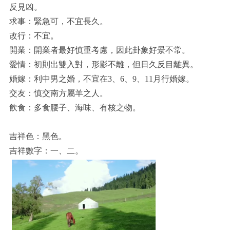
反見凶。
求事：緊急可，不宜長久。
改行：不宜。
開業：開業者最好慎重考慮，因此卦象好景不常。
愛情：初則出雙入對，形影不離，但日久反目離異。
婚嫁：利中男之婚，不宜在3、6、9、11月行婚嫁。
交友：慎交南方屬羊之人。
飲食：多食腰子、海味、有核之物。
吉祥色：黑色。
吉祥數字：一、二。