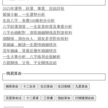
2025年運勢，財運、事業、吉凶詳批
紫微斗數，一生運勢分析
生辰八字，免費100條初步分析
八字財運測算，一生富貴程度及事業分析
八字合婚配對，測算婚姻關係及對誰有利
測關係，測合伙人、朋友是否對你有利
算姻緣，解讀一生愛情婚姻情況
流年姻緣，算最近幾年婚姻情況
一生大事分析，八字格局全面解析
六親關係，父母、子女關係吉凶
簡易算命
稱骨算命
十二生肖
生日算命
生日密碼
九星算命
宮度算命法
十二星座
三世書
指紋算命
打噴嚏測吉凶