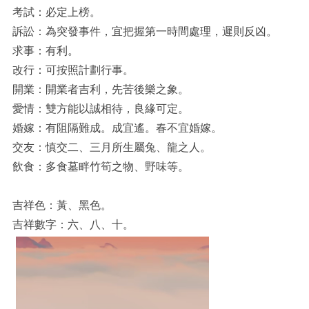
考試：必定上榜。
訴訟：為突發事件，宜把握第一時間處理，遲則反凶。
求事：有利。
改行：可按照計劃行事。
開業：開業者吉利，先苦後樂之象。
愛情：雙方能以誠相待，良緣可定。
婚嫁：有阻隔難成。成宜遙。春不宜婚嫁。
交友：慎交二、三月所生屬兔、龍之人。
飲食：多食墓畔竹筍之物、野味等。
吉祥色：黃、黑色。
吉祥數字：六、八、十。