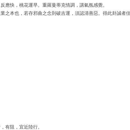
，反應快，桃花運早。重羅曼蒂克情調，講氣氛感覺。
立業之本也，若存邪曲之念則破吉運，須認清善惡。得此卦誠者
行，有阻，宜近陸行。