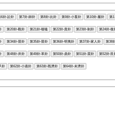
第6卦-訟卦
第7卦-師卦
第8卦-比卦
第9卦-小畜卦
第10卦-履卦
第1
卦
第20卦-觀卦
第21卦-噬嗑
第22卦-賁卦
第23卦-剝卦
第24卦-復
卦
第34卦-晉卦
第35卦-晉卦
第36卦-明夷卦
第37卦-家人卦
第38
卦
第48卦-井卦
第49卦-革卦
第50卦-鼎卦
第51卦-震卦
第52卦-艮
孚卦
第62卦-小過卦
第63卦-既濟卦
第64卦-未濟卦