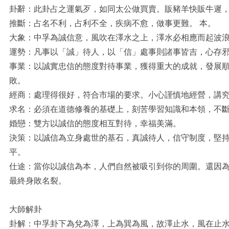
卦辭：此卦占之運氣歹，如同太公做買賣。販豬羊快販牛遲
推斷：占名不利，占利不全，疾病不愈，做事更難。 本。
大象：中孚為誠信意，風吹在澤水之上，澤水必相應而起波
運勢：凡事以「誠」待人，以「信」處事則諸事皆吉，心存
事業：以誠實忠信的態度對待事業，獲得重大的成就，發展
敗。
經商：處理得很好，符合市場的要求。小心謹慎地經營，講
求名：必須在道德修養的基礎上，刻苦學習知識和本領，不
婚戀：雙方以誠信的態度相互對待，幸福美滿。
決策：以誠信為立身處世的基石，真誠待人，信守制度，堅
平。
仕途：當你以誠信為本，人們自然被吸引到你的周圍。還因
最終身敗名裂。
大師解卦
卦解：中孚卦下為兌為澤，上為巽為風，故澤止水，風在止