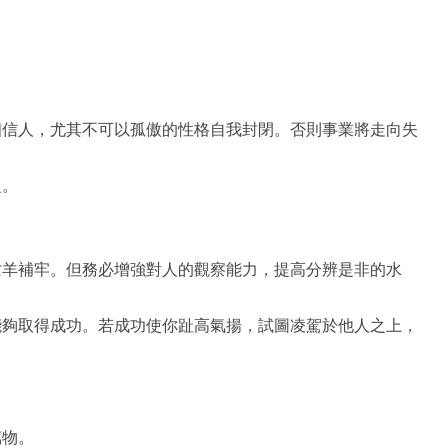
相信人，尤其不可以孤傲的性格自我封閉。否則事業將走向失
題。
亡羊補牢。但務必增強對人的觀察能力，提高分辨是非的水
能夠取得成功。若成功使你趾高氣揚，試圖凌駕於他人之上，
萬物。