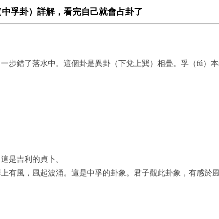
（中孚卦）詳解，看完自己就會占卦了
一步錯了落水中。這個卦是異卦（下兌上巽）相疊。孚（fú）
。這是吉利的貞卜。
澤上有風，風起波涌。這是中孚的卦象。君子觀此卦象，有感於