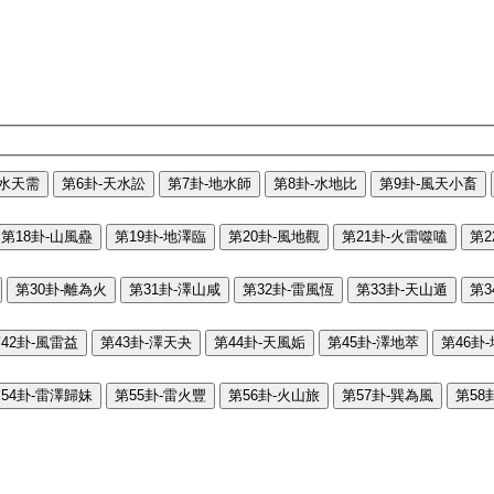
-水天需
第6卦-天水訟
第7卦-地水師
第8卦-水地比
第9卦-風天小畜
第18卦-山風蠱
第19卦-地澤臨
第20卦-風地觀
第21卦-火雷噬嗑
第2
第30卦-離為火
第31卦-澤山咸
第32卦-雷風恆
第33卦-天山遁
第3
42卦-風雷益
第43卦-澤天夬
第44卦-天風姤
第45卦-澤地萃
第46卦
54卦-雷澤歸妹
第55卦-雷火豐
第56卦-火山旅
第57卦-巽為風
第58