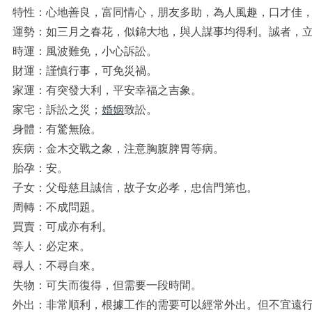
特性：心地善良，富同情心，朋友多助，為人風趣，口才佳
運勢：如三月之春花，似錦大地，與人謀事均得利。誠者，
時運：風波難免，小心訴訟。
財運：謹慎行事，可免災禍。
家運：有突發大利，平安幸福之吉象。
家宅：訴訟之災；
婚姻
致訟。
身體：有驚無險。
疾病：金木交戰之象，注意胸腹脾胃等病。
胎孕：安。
子女：父母慈且誠信，故子女必孝，忠信門第也。
周轉：不成問題。
買賣：可成亦有利。
等人：必定來。
尋人：不尋自來。
失物：可失而復得，但需要一段時間。
外出：非常順利，根據工作的需要可以經常外出。但不宜遠