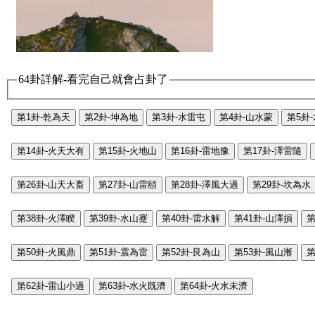
64卦詳解-看完自己就會占卦了
第1卦-乾為天
第2卦-坤為地
第3卦-水雷屯
第4卦-山水蒙
第5卦
第14卦-火天大有
第15卦-火地山
第16卦-雷地豫
第17卦-澤雷隨
第26卦-山天大畜
第27卦-山雷頤
第28卦-澤風大過
第29卦-坎為水
第38卦-火澤睽
第39卦-水山蹇
第40卦-雷水解
第41卦-山澤損
第
第50卦-火風鼎
第51卦-震為雷
第52卦-艮為山
第53卦-風山漸
第
第62卦-雷山小過
第63卦-水火既濟
第64卦-火水未濟