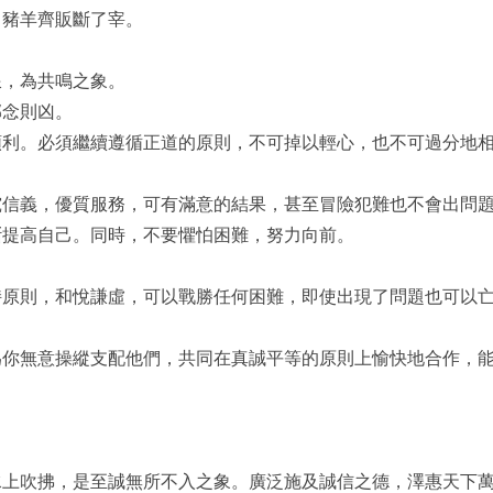
，豬羊齊販斷了宰。
浪，為共鳴之象。
邪念則凶。
順利。必須繼續遵循正道的原則，不可掉以輕心，也不可過分地
究信義，優質服務，可有滿意的結果，甚至冒險犯難也不會出問
斷提高自己。同時，不要懼怕困難，努力向前。
持原則，和悅謙虛，可以戰勝任何困難，即使出現了問題也可以
為你無意操縱支配他們，共同在真誠平等的原則上愉快地合作，
水上吹拂，是至誠無所不入之象。廣泛施及誠信之德，澤惠天下