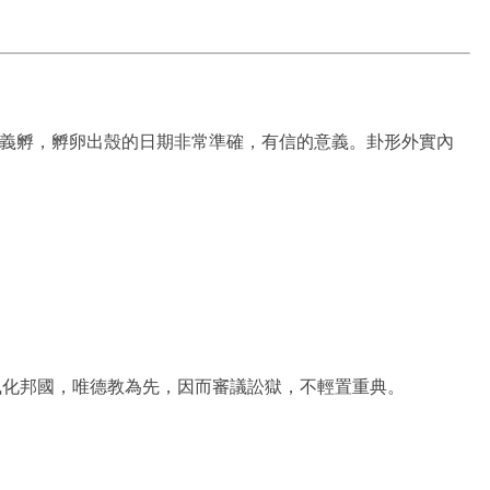
本義孵，孵卵出殼的日期非常準確，有信的意義。卦形外實內
風化邦國，唯德教為先，因而審議訟獄，不輕置重典。