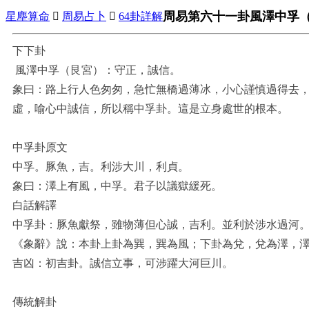
周易第六十一卦風澤中孚
星塵算命

周易占卜

64卦詳解
下下卦
風澤中孚（艮宮）：守正，誠信。
象曰：路上行人色匆匆，急忙無橋過薄冰，小心謹慎過得去，
虛，喻心中誠信，所以稱中孚卦。這是立身處世的根本。
中孚卦原文
中孚。豚魚，吉。利涉大川，利貞。
象曰：澤上有風，中孚。君子以議獄緩死。
白話解譯
中孚卦：豚魚獻祭，雖物薄但心誠，吉利。並利於涉水過河
《象辭》說：本卦上卦為巽，巽為風；下卦為兌，兌為澤，
吉凶：初吉卦。誠信立事，可涉躍大河巨川。
傳統解卦