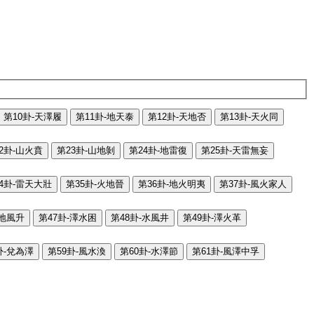
第10卦-天澤履
第11卦-地天泰
第12卦-天地否
第13卦-天火同
2卦-山火賁
第23卦-山地剝
第24卦-地雷復
第25卦-天雷無妄
4卦-雷天大壯
第35卦-火地晉
第36卦-地火明夷
第37卦-風火家人
-地風升
第47卦-澤水困
第48卦-水風井
第49卦-澤火革
卦-兌為澤
第59卦-風水渙
第60卦-水澤節
第61卦-風澤中孚