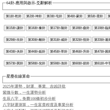
64卦-應用與啟示-爻辭解析
第1卦-乾卦
第2卦-坤卦
第3卦-屯卦
第4卦-蒙卦
第5卦-需卦
第15卦-謙卦
第16卦-豫卦
第17卦-隨卦
第18卦-蠱卦
第19卦-臨
第29卦-坎卦
第30卦-離卦
第31卦-咸卦
第32卦-恆卦
第33卦-遁
第43卦-夬卦
第44卦-姤卦
第45卦-萃卦
第46卦-升卦
第47卦-困
第57卦-巽卦
第58卦-兌卦
第59卦-渙卦
第60卦-節卦
第61卦-中
星塵在線算命
2025年運勢，財運、事業、吉凶詳批
紫微斗數，一生運勢分析
生辰八字，免費100條初步分析
八字財運測算，一生富貴程度及事業分析