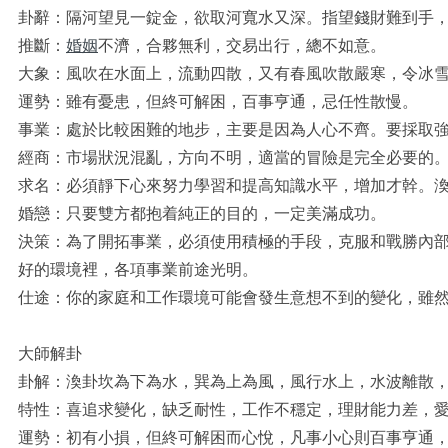
卦辭：隔河望見一錠金，欲取河寬水又深。指望錢財難到手
推斷：
婚姻
不濟，合夥無利，交易出行，總不如意。
大象：風吹在水面上，流動四散，又有春風吹散嚴寒，令冰
運勢：雖有憂患，但終可解困，百事亨通，忌任性散慢。
事業：處於比較困難的地步，主要是因為人心不齊。要採取
經商：市場狀況混亂，方向不明，適當的冒險是完全必要的
求名：必須靜下心來努力學習和提高知識水平，增加才幹。
婚戀：只要雙方都抱着純正的目的，一定美滿成功。
決策：為了開拓事業，必須使用積極的手段，克服和戰勝內
好的環境裡，各項事業前途光明。
仕途：你的家庭和工作環境可能會發生意想不到的變化，雖
大師解卦
卦解：渙卦坎為下為水，巽為上為風，風行水上，水波離散
特性：喜追求變化，缺乏耐性，工作不穩定，理財能力差，愛
運勢：初有小損，但終可解困而心悅，凡事小心則百事亨通