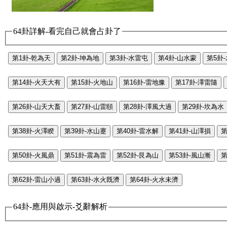
64卦詳解-看完自己就會占卦了
第1卦-乾為天
第2卦-坤為地
第3卦-水雷屯
第4卦-山水蒙
第5卦
第14卦-火天大有
第15卦-火地山
第16卦-雷地豫
第17卦-澤雷隨
第26卦-山天大畜
第27卦-山雷頤
第28卦-澤風大過
第29卦-坎為水
第38卦-火澤睽
第39卦-水山蹇
第40卦-雷水解
第41卦-山澤損
第
第50卦-火風鼎
第51卦-震為雷
第52卦-艮為山
第53卦-風山漸
第
第62卦-雷山小過
第63卦-水火既濟
第64卦-火水未濟
64卦-應用與啟示-爻辭解析