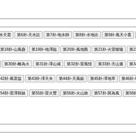
-水天需
第6卦-天水訟
第7卦-地水師
第8卦-水地比
第9卦-風天小畜
第18卦-山風蠱
第19卦-地澤臨
第20卦-風地觀
第21卦-火雷噬嗑
第2
第30卦-離為火
第31卦-澤山咸
第32卦-雷風恆
第33卦-天山遁
第3
42卦-風雷益
第43卦-澤天夬
第44卦-天風姤
第45卦-澤地萃
第46卦
54卦-雷澤歸妹
第55卦-雷火豐
第56卦-火山旅
第57卦-巽為風
第58