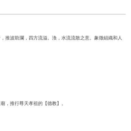
行，推波助瀾，四方流溢。渙，水流流散之意。象徵組織和人
宗廟，推行尊天孝祖的【德教】。