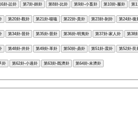
第6卦-訟卦
第7卦-師卦
第8卦-比卦
第9卦-小畜卦
第10卦-履卦
第1
卦
第20卦-觀卦
第21卦-噬嗑
第22卦-賁卦
第23卦-剝卦
第24卦-復
卦
第34卦-晉卦
第35卦-晉卦
第36卦-明夷卦
第37卦-家人卦
第38
卦
第48卦-井卦
第49卦-革卦
第50卦-鼎卦
第51卦-震卦
第52卦-艮
孚卦
第62卦-小過卦
第63卦-既濟卦
第64卦-未濟卦