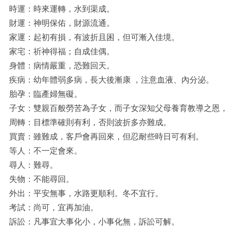
時運：時來運轉，水到渠成。
財運：神明保佑，財源流通。
家運：起初有損，有波折且困，但可漸入佳境。
家宅：祈神得福；自成佳偶。
身體：病情嚴重，恐難回天。
疾病：幼年體弱多病，長大後漸康 ，注意血液、內分泌。
胎孕：臨產婦無礙。
子女：雙親百般勞苦為子女，而子女深知父母養育教導之恩
周轉：目標準確則有利，否則波折多亦難成。
買賣：雖難成，客戶會再回來，但忍耐些時日可有利。
等人：不一定會來。
尋人：難尋。
失物：不能尋回。
外出：平安無事，水路更順利。冬不宜行。
考試：尚可，宜再加油。
訴訟：凡事宜大事化小，小事化無，訴訟可解。