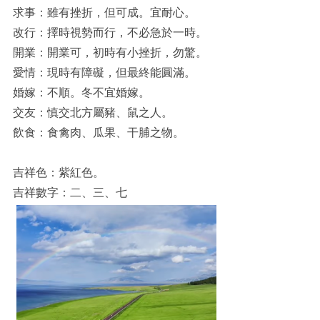
求事：雖有挫折，但可成。宜耐心。
改行：擇時視勢而行，不必急於一時。
開業：開業可，初時有小挫折，勿驚。
愛情：現時有障礙，但最終能圓滿。
婚嫁：不順。冬不宜婚嫁。
交友：慎交北方屬豬、鼠之人。
飲食：食禽肉、瓜果、干脯之物。
吉祥色：紫紅色。
吉祥數字：二、三、七