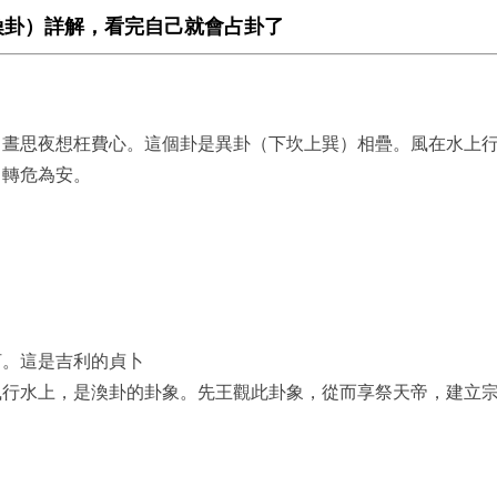
渙卦）詳解，看完自己就會占卦了
，晝思夜想枉費心。這個卦是異卦（下坎上巽）相疊。風在水上
，轉危為安。
河。這是吉利的貞卜
風行水上，是渙卦的卦象。先王觀此卦象，從而享祭天帝，建立