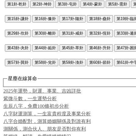
第1卦-乾卦
第2卦-坤卦
第3卦-屯卦
第4卦-蒙卦
第5卦-需卦
第15卦-謙卦
第16卦-豫卦
第17卦-隨卦
第18卦-蠱卦
第19卦-臨
第29卦-坎卦
第30卦-離卦
第31卦-咸卦
第32卦-恆卦
第33卦-遁
第43卦-夬卦
第44卦-姤卦
第45卦-萃卦
第46卦-升卦
第47卦-困
第57卦-巽卦
第58卦-兌卦
第59卦-渙卦
第60卦-節卦
第61卦-中
星塵在線算命
2025年運勢，財運、事業、吉凶詳批
紫微斗數，一生運勢分析
生辰八字，免費100條初步分析
八字財運測算，一生富貴程度及事業分析
八字合婚配對，測算婚姻關係及對誰有利
測關係，測合伙人、朋友是否對你有利