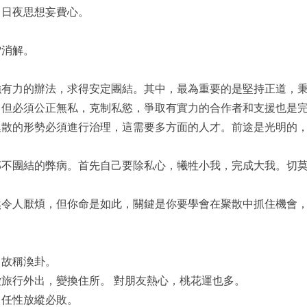
，日夜思想妄費心。
雪消解。
強有力的辦法，求得安定團結。其中，最為重要的是堅持正道，
。但必須公正無私，克制私慾，爭取有實力的合作者和支援也是
渙散的形勢必須進行治理，這需要多方面的人才。前途是光明的
部不團結的弊病。首先自己要除私心，犧牲小我，完成大我。切
然令人厭煩，但你命是如此，關鍵是你要學會在聚散中抓住機會
，故稱渙卦。
旅行外出，變換住所。 對朋友熱心，桃花運也多。
，任性放縱必敗。