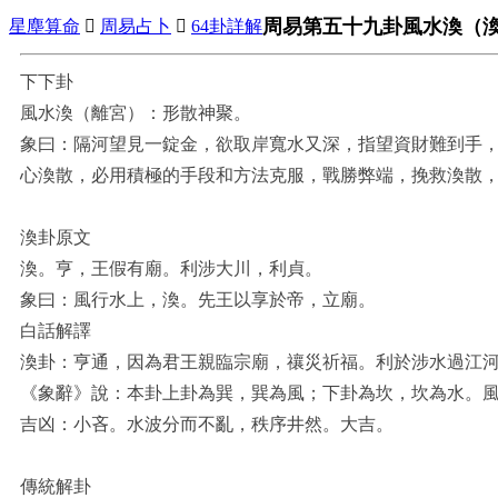
周易第五十九卦風水渙（
星塵算命

周易占卜

64卦詳解
下下卦
風水渙（離宮）：形散神聚。
象曰：隔河望見一錠金，欲取岸寬水又深，指望資財難到手
心渙散，必用積極的手段和方法克服，戰勝弊端，挽救渙散
渙卦原文
渙。亨，王假有廟。利涉大川，利貞。
象曰：風行水上，渙。先王以享於帝，立廟。
白話解譯
渙卦：亨通，因為君王親臨宗廟，禳災祈福。利於涉水過江
《象辭》說：本卦上卦為巽，巽為風；下卦為坎，坎為水。
吉凶：小吝。水波分而不亂，秩序井然。大吉。
傳統解卦