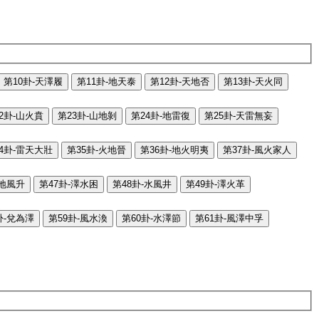
第10卦-天澤履
第11卦-地天泰
第12卦-天地否
第13卦-天火同
2卦-山火賁
第23卦-山地剝
第24卦-地雷復
第25卦-天雷無妄
4卦-雷天大壯
第35卦-火地晉
第36卦-地火明夷
第37卦-風火家人
-地風升
第47卦-澤水困
第48卦-水風井
第49卦-澤火革
卦-兌為澤
第59卦-風水渙
第60卦-水澤節
第61卦-風澤中孚