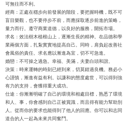
可無往而不利。
經商：正處在穩步向前發展的階段，要把握時機，既不可
盲目樂觀，也不要停步不前，而應採取逐步前進的策略，
量力而行。遵守商業道德，以良好的服務，開拓市場。
求名：效法樹木植根山上，逐漸生長的精神。在品德和學
業兩個方面，扎紮實實地提高自己。同時，肩負起改善社
會風俗的責任。求名應以漸進為宜，切不可急進。
婚戀：不可操之過急。幸福、美滿，夫妻白頭和諧。
決策：時來運轉的時刻已經到來，切莫錯過良機。務必小
心謹慎，漸進有益有利。以謙和的態度處世，可以得到強
有力的支持，會獲得重大成功。
仕途：你漸漸明確了自己的環境和相處目標，熟悉了環境
和人、事，你會感到自己正被賞識，而且得有能力幫助別
人。從而你的要求也能得到了他人的回應。你可以和志同
道合的人一起為未來共同奮鬥。