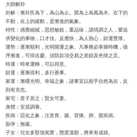
大師解卦
卦解：漸卦艮為下，為山為止。巽為上為風為木。在下的
不動，在上的緩動，是漸進的氣象。
特性：感覺細膩，思想敏銳，重品味，講情調之人，愛追
求變化的事物，口才佳。反應快，為人熱心，財運豐厚。
運勢：逐漸順利，光明開運之象。凡事務必掌握時機，循
序漸進，可得吉慶。須防款項交易之差錯及色情之災。
時運：時來運轉，可以得意。
財運：逐漸得利，多行善事。
家運：漸曙光明、幸福之象，諸事宜以順乎自然為吉，反
則有克也。
家宅：君子居之；賢女可妻。
身體：安居調養。
疾病：惡化之象，注意胃、腸、背痛、肺、股疾病。
胎孕：無礙。
子女：兒女多堅強篤實，態度溫順，將來有成就。