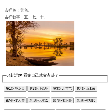
吉祥色：黃色。
吉祥數字：五、七、十。
64卦詳解-看完自己就會占卦了
第1卦-乾為天
第2卦-坤為地
第3卦-水雷屯
第4卦-山水蒙
第5卦-水天需
第6卦-天水訟
第7卦-地水師
第8卦-水地比