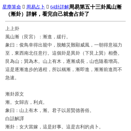
周易第五十三卦風山漸
星塵算命

周易占卜

64卦詳解
（漸卦）詳解，看完自己就會占卦了
上上卦
風山漸（艮宮）：漸進，緩行。
象曰：俊鳥幸得出籠中，脫離災難顯威風，一朝得意福力
至，東西南北任意行。這個卦是異卦（下艮上巽）相疊。
艮為山；巽為木。山上有木，逐漸成長，山也隨着增高。
這是逐漸進步的過程，所以稱漸，漸即進，漸漸前進而不
急速。
漸卦原文
漸。女歸吉，利貞。
象曰：山上有木，漸。君子以居賢德善俗。
白話解譯
漸卦：女大當嫁，這是好事。這是吉利的貞卜。