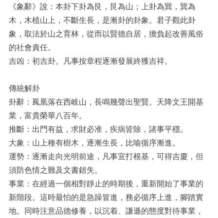
《象辭》說：本卦下卦為艮，艮為山；上卦為巽，巽為
木，木植山上，不斷生長，是漸卦的卦象。君子觀此卦
象，取法於山之育林，從而以賢德自居，擔負起改善風俗
的社會責任。
吉凶：初吉卦。凡事按章程逐漸發展終獲吉祥。
傳統解卦
卦辭：鳳凰落在西岐山，長鳴幾聲出聖賢。天降文王開基
業，富貴榮華八百年。
推斷：出門有益，求財必准，疾病皆除，諸事平穩。
大象：山上種有樹木，逐漸生長，比喻循序漸進。
運勢：逐漸走向光明前途，凡事宜打根基，可得吉慶，但
須防色情之難及文書錯失。
事業：在經過一個相對靜止的時期後，重新開始了事業的
新階段。這時最怕的是急躁冒進，務必循序上進，腳踏實
地。同時注意品德修養，以沉着、謙遜的態度對待事業，