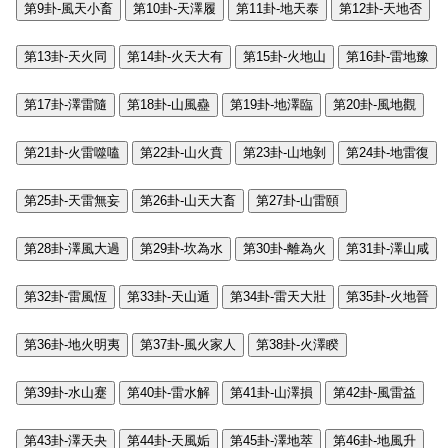
第9卦-風天小畜
第10卦-天澤履
第11卦-地天泰
第12卦-天地否
第13卦-天火同
第14卦-火天大有
第15卦-火地山
第16卦-雷地豫
第17卦-澤雷隨
第18卦-山風蠱
第19卦-地澤臨
第20卦-風地觀
第21卦-火雷噬嗑
第22卦-山火賁
第23卦-山地剝
第24卦-地雷復
第25卦-天雷無妄
第26卦-山天大畜
第27卦-山雷頤
第28卦-澤風大過
第29卦-坎為水
第30卦-離為火
第31卦-澤山咸
第32卦-雷風恆
第33卦-天山遁
第34卦-雷天大壯
第35卦-火地晉
第36卦-地火明夷
第37卦-風火家人
第38卦-火澤睽
第39卦-水山蹇
第40卦-雷水解
第41卦-山澤損
第42卦-風雷益
第43卦-澤天夬
第44卦-天風姤
第45卦-澤地萃
第46卦-地風升