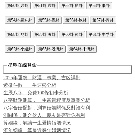
第50卦-鼎卦
第51卦-震卦
第52卦-艮卦
第53卦-漸卦
第54卦-歸妹卦
第55卦-豐卦
第56卦-旅卦
第57卦-巽卦
第58卦-兌卦
第59卦-渙卦
第60卦-節卦
第61卦-中孚卦
第62卦-小過卦
第63卦-既濟卦
第64卦-未濟卦
星塵在線算命
2025年運勢，財運、事業、吉凶詳批
紫微斗數，一生運勢分析
生辰八字，免費100條初步分析
八字財運測算，一生富貴程度及事業分析
八字合婚配對，測算婚姻關係及對誰有利
測關係，測合伙人、朋友是否對你有利
算姻緣，解讀一生愛情婚姻情況
流年姻緣，算最近幾年婚姻情況