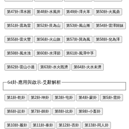
第47卦-澤水困
第48卦-水風井
第49卦-澤火革
第50卦-火風鼎
第51卦-震為雷
第52卦-艮為山
第53卦-風山漸
第54卦-雷澤歸妹
第55卦-雷火豐
第56卦-火山旅
第57卦-巽為風
第58卦-兌為澤
第59卦-風水渙
第60卦-水澤節
第61卦-風澤中孚
第62卦-雷山小過
第63卦-水火既濟
第64卦-火水未濟
64卦-應用與啟示-爻辭解析
第1卦-乾卦
第2卦-坤卦
第3卦-屯卦
第4卦-蒙卦
第5卦-需卦
第6卦-訟卦
第7卦-師卦
第8卦-比卦
第9卦-小畜卦
第10卦-履卦
第11卦-泰卦
第12卦-否卦
第13卦-同人卦