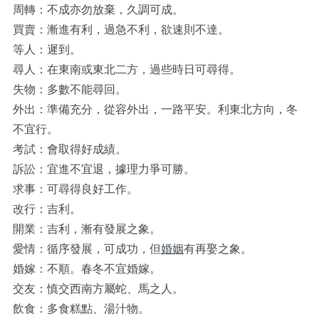
周轉：不成亦勿放棄，久調可成。
買賣：漸進有利，過急不利，欲速則不達。
等人：遲到。
尋人：在東南或東北二方，過些時日可尋得。
失物：多數不能尋回。
外出：準備充分，從容外出，一路平安。利東北方向，冬
不宜行。
考試：會取得好成績。
訴訟：宜進不宜退，據理力爭可勝。
求事：可尋得良好工作。
改行：吉利。
開業：吉利，漸有發展之象。
愛情：循序發展，可成功，但
婚姻
有再娶之象。
婚嫁：不順。春冬不宜婚嫁。
交友：慎交西南方屬蛇、馬之人。
飲食：多食糕點、湯汁物。