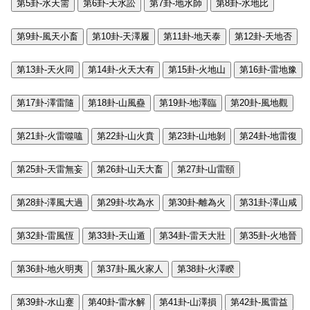
第5卦-水天需
第6卦-天水訟
第7卦-地水師
第8卦-水地比
第9卦-風天小畜
第10卦-天澤履
第11卦-地天泰
第12卦-天地否
第13卦-天火同
第14卦-火天大有
第15卦-火地山
第16卦-雷地豫
第17卦-澤雷隨
第18卦-山風蠱
第19卦-地澤臨
第20卦-風地觀
第21卦-火雷噬嗑
第22卦-山火賁
第23卦-山地剝
第24卦-地雷復
第25卦-天雷無妄
第26卦-山天大畜
第27卦-山雷頤
第28卦-澤風大過
第29卦-坎為水
第30卦-離為火
第31卦-澤山咸
第32卦-雷風恆
第33卦-天山遁
第34卦-雷天大壯
第35卦-火地晉
第36卦-地火明夷
第37卦-風火家人
第38卦-火澤睽
第39卦-水山蹇
第40卦-雷水解
第41卦-山澤損
第42卦-風雷益