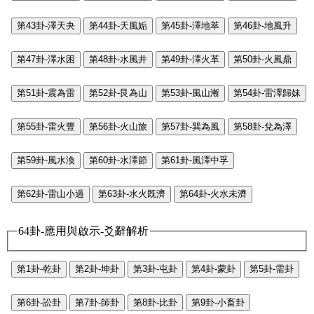
第43卦-澤天夬
第44卦-天風姤
第45卦-澤地萃
第46卦-地風升
第47卦-澤水困
第48卦-水風井
第49卦-澤火革
第50卦-火風鼎
第51卦-震為雷
第52卦-艮為山
第53卦-風山漸
第54卦-雷澤歸妹
第55卦-雷火豐
第56卦-火山旅
第57卦-巽為風
第58卦-兌為澤
第59卦-風水渙
第60卦-水澤節
第61卦-風澤中孚
第62卦-雷山小過
第63卦-水火既濟
第64卦-火水未濟
64卦-應用與啟示-爻辭解析
第1卦-乾卦
第2卦-坤卦
第3卦-屯卦
第4卦-蒙卦
第5卦-需卦
第6卦-訟卦
第7卦-師卦
第8卦-比卦
第9卦-小畜卦