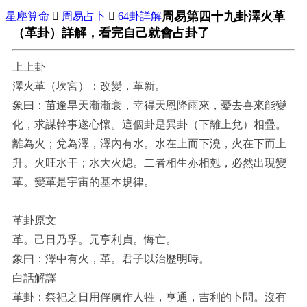
周易第四十九卦澤火革
星塵算命

周易占卜

64卦詳解
（革卦）詳解，看完自己就會占卦了
上上卦
澤火革（坎宮）：改變，革新。
象曰：苗逢旱天漸漸衰，幸得天恩降雨來，憂去喜來能變
化，求謀幹事遂心懷。這個卦是異卦（下離上兌）相疊。
離為火；兌為澤，澤內有水。水在上而下澆，火在下而上
升。火旺水干；水大火熄。二者相生亦相剋，必然出現變
革。變革是宇宙的基本規律。
革卦原文
革。己日乃孚。元亨利貞。悔亡。
象曰：澤中有火，革。君子以治歷明時。
白話解譯
革卦：祭祀之日用俘虜作人牲，亨通，吉利的卜問。沒有