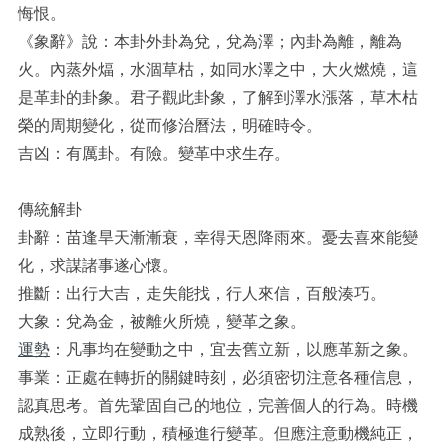
悔恨。
《象辭》說：本卦外卦為兌，兌為澤；內卦為離，離為
火。內蒸外煏，水涸草枯，如同水澤之中，大火燃燒，這
是革卦的卦象。君子觀此卦象，了解到澤水漲落，草木枯
榮的周期變化，從而修治曆法，明確時令。
吉凶：有厲卦。有險。變革中求生存。
傳統解卦
卦辭：苗逢旱天漸漸衰，幸得天恩降雨來。憂去喜來能變
化，求謀諸事遂心懷。
推斷：出行大吉，走失能找，行人來信，百般湊巧。
大象：兌為金，被離火所燒，變革之象。
運勢
：凡事均在變動之中，宜去舊立新，以應革新之象。
事業：正處在轉折的關鍵時刻，必須密切注意各種信息，
認真思考。首先鞏固自己的地位，完善個人的行為。時機
成熟後，立即行動，積極進行變革。但應注意動機純正，