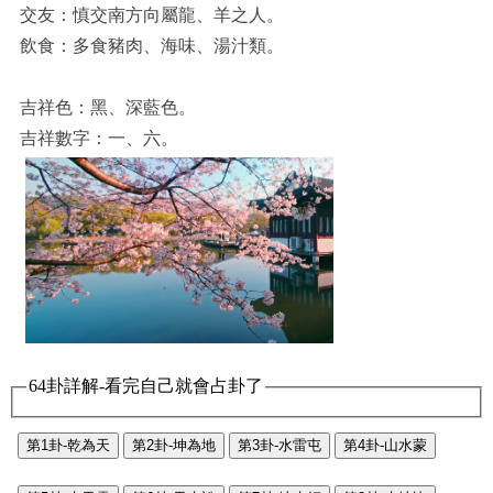
交友：慎交南方向屬龍、羊之人。
飲食：多食豬肉、海味、湯汁類。
吉祥色：黑、深藍色。
吉祥數字：一、六。
64卦詳解-看完自己就會占卦了
第1卦-乾為天
第2卦-坤為地
第3卦-水雷屯
第4卦-山水蒙