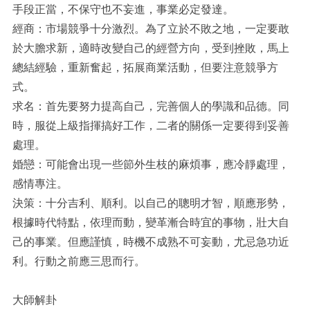
手段正當，不保守也不妄進，事業必定發達。
經商：市場競爭十分激烈。為了立於不敗之地，一定要敢
於大膽求新，適時改變自己的經營方向，受到挫敗，馬上
總結經驗，重新奮起，拓展商業活動，但要注意競爭方
式。
求名：首先要努力提高自己，完善個人的學識和品德。同
時，服從上級指揮搞好工作，二者的關係一定要得到妥善
處理。
婚戀：可能會出現一些節外生枝的麻煩事，應冷靜處理，
感情專注。
決策：十分吉利、順利。以自己的聰明才智，順應形勢，
根據時代特點，依理而動，變革漸合時宜的事物，壯大自
己的事業。但應謹慎，時機不成熟不可妄動，尤忌急功近
利。行動之前應三思而行。
大師解卦