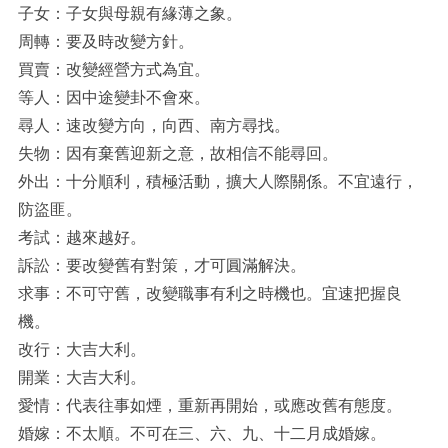
子女：子女與母親有緣薄之象。
周轉：要及時改變方針。
買賣：改變經營方式為宜。
等人：因中途變卦不會來。
尋人：速改變方向，向西、南方尋找。
失物：因有棄舊迎新之意，故相信不能尋回。
外出：十分順利，積極活動，擴大人際關係。不宜遠行，
防盜匪。
考試：越來越好。
訴訟：要改變舊有對策，才可圓滿解決。
求事：不可守舊，改變職事有利之時機也。宜速把握良
機。
改行：大吉大利。
開業：大吉大利。
愛情：代表往事如煙，重新再開始，或應改舊有態度。
婚嫁：不太順。不可在三、六、九、十二月成婚嫁。