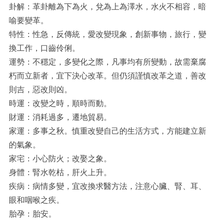
卦解：革卦離為下為火，兌為上為澤水，水火不相容，暗
喻要變革。
特性：性急，反傳統，愛改變現象，創新事物，旅行，變
換工作，口齒伶俐。
運勢：不穩定，多變化之際，凡事均有所變動，故需棄腐
朽而立新者，宜下決心改革。但仍須謹慎改革之道，善改
則吉，惡改則凶。
時運：改變之時，順時而動。
財運：消耗過多，遷地貿易。
家運：多事之秋。慎重改變自己的生活方式，方能建立新
的氣象。
家宅：小心防火；改娶之象。
身體：腎水乾枯，肝火上升。
疾病：病情多變，宜改換求醫方法，注意心臟、腎、耳、
眼和咽喉之疾。
胎孕：胎安。