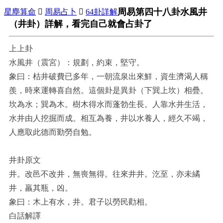
周易第四十八卦水風井
星塵算命

周易占卜

64卦詳解
（井卦）詳解，看完自己就會占卦了
上上卦
水風井（震宮）：規劃，約束，堅守。
象曰：枯井破費已多年，一朝流泉出來鮮，資生濟渴人稱
羨，時來運轉喜自然。這個卦是異卦（下巽上坎）相疊。
坎為水；巽為木。樹木得水而蓬勃生長。人靠水井生活，
水井由人挖掘而成。相互為養，井以水養人，經久不竭，
人應取此德而勤勞自勉。
井卦原文
井。改邑不改井，無喪無得。往來井井。汔至，亦未繘
井，羸其瓶，凶。
象曰：木上有水，井。君子以勞民勸相。
白話解譯