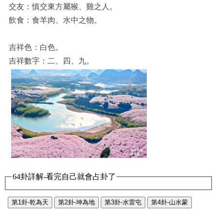
交友：慎交東方屬猴、雞之人。
飲食：食羊肉、水中之物。
吉祥色：白色。
吉祥數字：二、四、九。
64卦詳解-看完自己就會占卦了
第1卦-乾為天
第2卦-坤為地
第3卦-水雷屯
第4卦-山水蒙