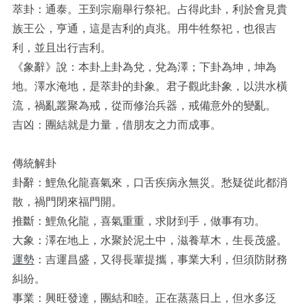
萃卦：通泰。王到宗廟舉行祭祀。占得此卦，利於會見貴
族王公，亨通，這是吉利的貞兆。用牛牲祭祀，也很吉
利，並且出行吉利。
《象辭》說：本卦上卦為兌，兌為澤；下卦為坤，坤為
地。澤水淹地，是萃卦的卦象。君子觀此卦象，以洪水橫
流，禍亂叢聚為戒，從而修治兵器，戒備意外的變亂。
吉凶：團結就是力量，借朋友之力而成事。
傳統解卦
卦辭：鯉魚化龍喜氣來，口舌疾病永無災。愁疑從此都消
散，禍門閉來福門開。
推斷：鯉魚化龍，喜氣重重，求財到手，做事有功。
大象：澤在地上，水聚於泥土中，滋養草木，生長茂盛。
運勢
：吉運昌盛，又得長輩提攜，事業大利，但須防財務
糾紛。
事業：興旺發達，團結和睦。正在蒸蒸日上，但水多泛