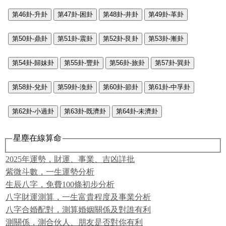
第46卦-升卦
第47卦-困卦
第48卦-井卦
第49卦-革卦
第50卦-鼎卦
第51卦-震卦
第52卦-艮卦
第53卦-漸卦
第54卦-歸妹卦
第55卦-豐卦
第56卦-旅卦
第57卦-巽卦
第58卦-兌卦
第59卦-渙卦
第60卦-節卦
第61卦-中孚卦
第62卦-小過卦
第63卦-既濟卦
第64卦-未濟卦
星塵在線算命
2025年運勢，財運、事業、吉凶詳批
紫微斗數，一生運勢分析
生辰八字，免費100條初步分析
八字財運測算，一生富貴程度及事業分析
八字合婚配對，測算婚姻關係及對誰有利
測關係，測合伙人、朋友是否對你有利