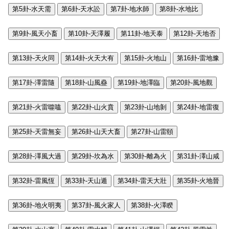
第5卦-水天需
第6卦-天水訟
第7卦-地水師
第8卦-水地比
第9卦-風天小畜
第10卦-天澤履
第11卦-地天泰
第12卦-天地否
第13卦-天火同
第14卦-火天大有
第15卦-火地山
第16卦-雷地豫
第17卦-澤雷隨
第18卦-山風蠱
第19卦-地澤臨
第20卦-風地觀
第21卦-火雷噬嗑
第22卦-山火賁
第23卦-山地剝
第24卦-地雷復
第25卦-天雷無妄
第26卦-山天大畜
第27卦-山雷頤
第28卦-澤風大過
第29卦-坎為水
第30卦-離為火
第31卦-澤山咸
第32卦-雷風恆
第33卦-天山遁
第34卦-雷天大壯
第35卦-火地晉
第36卦-地火明夷
第37卦-風火家人
第38卦-火澤睽