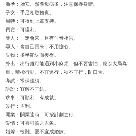
胎孕：胎安。然產母病多，注意保養身體。
子女：手足相敬如賓。
周轉：可得到上輩支持。
買賣：可獲利。
等人：一定會來，且有佳音相告。
尋人：會自己回來，不用擔心。
失物：多半能失而復得。
外出：出行雖可能遇到小麻煩，但不要害怕，應以大局為
重，積極行動。不宜遠行，秋不宜行，防口舌。
考試：常保佳績。
訴訟：宜解不宜結。
求事：可順利，有成就。
改行：吉利。
開業：開業適時，可按計劃進行。
愛情：可喜可賀之吉象。
婚嫁：較難。夏不宜成婚嫁。