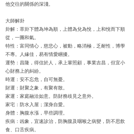
他交往的關係的深淺。
大師解卦
卦解：萃卦下體為坤為順，上體為兌為悅，上和悅而下順
從，一團和氣。
特性：富同情心，慈悲心，被動，略消極，乏耐性，博學
不專。人緣佳，易有情愛睏擾。
運勢：昌隆，得信於人，承上輩照顧，事業吉昌，但宜小
心財務上的糾紛。
時運：安不忘危，自可無憂。
財運：財聚之象，有聚有散。
家運：家庭融洽如意。防財務歧見之意外。
家宅：防水入屋；潔身自愛。
身體：胸腹水漲，早些調理。
疾病：凶象，宜速診治，防胸腹及咽喉之病變，防不思飲
食、口舌疾病。