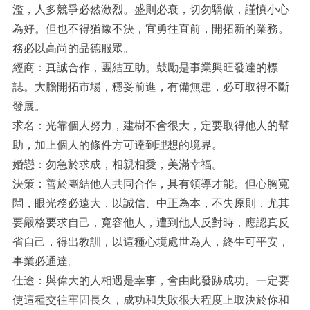
濫，人多競爭必然激烈。盛則必衰，切勿驕傲，謹慎小心
為好。但也不得猶豫不決，宜勇往直前，開拓新的業務。
務必以高尚的品德服眾。
經商：真誠合作，團結互助。鼓勵是事業興旺發達的標
誌。大膽開拓市場，穩妥前進，有備無患，必可取得不斷
發展。
求名：光靠個人努力，建樹不會很大，定要取得他人的幫
助，加上個人的條件方可達到理想的境界。
婚戀：勿急於求成，相親相愛，美滿幸福。
決策：善於團結他人共同合作，具有領導才能。但心胸寬
闊，眼光務必遠大，以誠信、中正為本，不失原則，尤其
要嚴格要求自己，寬容他人，遭到他人反對時，應認真反
省自己，得出教訓，以這種心境處世為人，終生可平安，
事業必通達。
仕途：與偉大的人相遇是幸事，會由此發跡成功。一定要
使這種交往牢固長久，成功和失敗很大程度上取決於你和