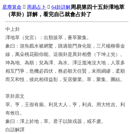
周易第四十五卦澤地萃
星塵算命

周易占卜

64卦詳解
（萃卦）詳解，看完自己就會占卦了
中上卦
澤地萃（兌宮）：出類拔萃，薈萃聚集。
象曰：游魚戲水被網驚，跳過龍門身化龍，三尺楊柳垂金
線，萬朵桃花顯你能。這個卦是異卦相疊（下坤上兌）。
坤為地、為順；兌為澤、為水。澤泛濫淹沒大地，人眾多
相互鬥爭，危機必四伏，務必順天任賢，未雨綢繆，柔順
而又和悅，彼此相得益彰，安居樂業。萃，聚集、團結。
萃卦原文
萃。亨，王假有廟。利見大人，亨，利貞。用大牲吉。利
有攸往。
象曰：澤上於地，萃。君子以除戎器，戒不虞。
白話解譯