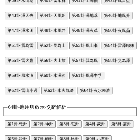
第39卦-水山蹇
第40卦-雷水解
第41卦-山澤損
第42卦-風雷益
第43卦-澤天夬
第44卦-天風姤
第45卦-澤地萃
第46卦-地風升
第47卦-澤水困
第48卦-水風井
第49卦-澤火革
第50卦-火風鼎
第51卦-震為雷
第52卦-艮為山
第53卦-風山漸
第54卦-雷澤歸妹
第55卦-雷火豐
第56卦-火山旅
第57卦-巽為風
第58卦-兌為澤
第59卦-風水渙
第60卦-水澤節
第61卦-風澤中孚
第62卦-雷山小過
第63卦-水火既濟
第64卦-火水未濟
64卦-應用與啟示-爻辭解析
第1卦-乾卦
第2卦-坤卦
第3卦-屯卦
第4卦-蒙卦
第5卦-需卦
第6卦-訟卦
第7卦-師卦
第8卦-比卦
第9卦-小畜卦