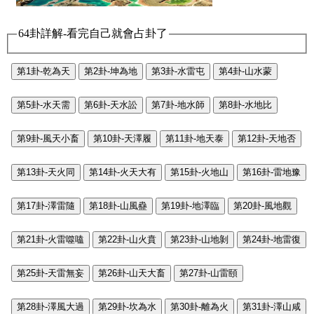
64卦詳解-看完自己就會占卦了
第1卦-乾為天
第2卦-坤為地
第3卦-水雷屯
第4卦-山水蒙
第5卦-水天需
第6卦-天水訟
第7卦-地水師
第8卦-水地比
第9卦-風天小畜
第10卦-天澤履
第11卦-地天泰
第12卦-天地否
第13卦-天火同
第14卦-火天大有
第15卦-火地山
第16卦-雷地豫
第17卦-澤雷隨
第18卦-山風蠱
第19卦-地澤臨
第20卦-風地觀
第21卦-火雷噬嗑
第22卦-山火賁
第23卦-山地剝
第24卦-地雷復
第25卦-天雷無妄
第26卦-山天大畜
第27卦-山雷頤
第28卦-澤風大過
第29卦-坎為水
第30卦-離為火
第31卦-澤山咸