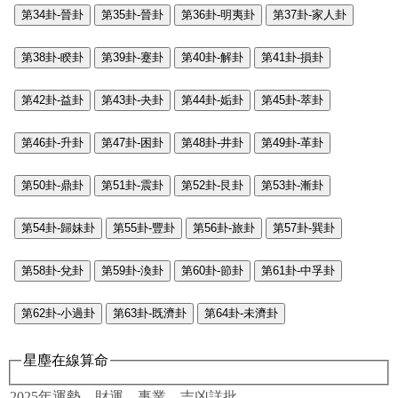
第34卦-晉卦
第35卦-晉卦
第36卦-明夷卦
第37卦-家人卦
第38卦-睽卦
第39卦-蹇卦
第40卦-解卦
第41卦-損卦
第42卦-益卦
第43卦-夬卦
第44卦-姤卦
第45卦-萃卦
第46卦-升卦
第47卦-困卦
第48卦-井卦
第49卦-革卦
第50卦-鼎卦
第51卦-震卦
第52卦-艮卦
第53卦-漸卦
第54卦-歸妹卦
第55卦-豐卦
第56卦-旅卦
第57卦-巽卦
第58卦-兌卦
第59卦-渙卦
第60卦-節卦
第61卦-中孚卦
第62卦-小過卦
第63卦-既濟卦
第64卦-未濟卦
星塵在線算命
2025年運勢，財運、事業、吉凶詳批