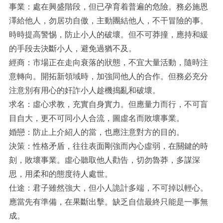
事業：處在興盛階段，但已孕育着普遍的危險。務必施恩
澤給他人，勿居功自傲，主動團結他人，不干冒險的事。
時時提高警惕，防止小人的破壞。但不可莽撞，應持和緩
的手段去決斷小人，避免過猶不及。
經商：市場正在走向衰落的狀態，不宜大量活動，隨時注
意轉向。開拓新領域時，加強同他人的合作。但務必充分
注意別有用心的奸詐小人趁機搗亂和破壞。
求名：虛心求教，充實自身實力。但應量力而行，不可盲
目自大，更不可同小人合流，圖虛名而敗壞事業。
婚戀：防止上介紹人的當，也應注意對方的目的。
決策：性格矛盾，往往表面剛強而內心虛弱，在關鍵的時
刻，敗壞事業。虛心聽取他人勸告，切勿魯莽，多謀深
思，用柔和的態度待人處世。
仕途：君子雖然強大，但小人詭計多端，不可掉以輕心。
應當先有準備，在果斷出擊。缺乏自信最終只能是一事無
成。