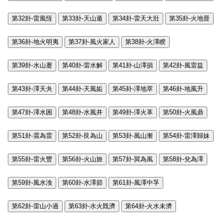
第32卦-雷風恆
第33卦-天山遁
第34卦-雷天大壯
第35卦-火地晉
第36卦-地火明夷
第37卦-風火家人
第38卦-火澤睽
第39卦-水山蹇
第40卦-雷水解
第41卦-山澤損
第42卦-風雷益
第43卦-澤天夬
第44卦-天風姤
第45卦-澤地萃
第46卦-地風升
第47卦-澤水困
第48卦-水風井
第49卦-澤火革
第50卦-火風鼎
第51卦-震為雷
第52卦-艮為山
第53卦-風山漸
第54卦-雷澤歸妹
第55卦-雷火豐
第56卦-火山旅
第57卦-巽為風
第58卦-兌為澤
第59卦-風水渙
第60卦-水澤節
第61卦-風澤中孚
第62卦-雷山小過
第63卦-水火既濟
第64卦-火水未濟