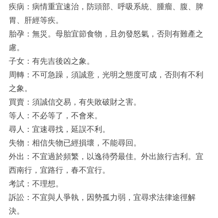
疾病：病情重宜速治，防頭部、呼吸系統、腫瘤、腹、脾
胃、肝經等疾。
胎孕：無災。母胎宜節食物，且勿發怒氣，否則有難產之
慮。
子女：有先吉後凶之象。
周轉：不可急躁，須誠意，光明之態度可成，否則有不利
之象。
買賣：須誠信交易，有失敗破財之害。
等人：不必等了，不會來。
尋人：宜速尋找，延誤不利。
失物：相信失物已經損壞，不能尋回。
外出：不宜過於頻繁，以逸待勞最佳。外出旅行吉利。宜
西南行，宜路行，春不宜行。
考試：不理想。
訴訟：不宜與人爭執，因勢孤力弱，宜尋求法律途徑解
決。