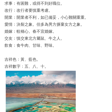
求事：有困難，或得不到好職位。
改行：改行者要慎重考慮。
開業：開業者不利，如已備妥，小心難關重重。
愛情：決裂之象。但多為男方摒棄女方之象。
婚嫁：較稱心。春不宜婚嫁。
交友：慎交東北方屬鼠、牛之人。
飲食：食牛肉、甘味、野味。
吉祥色：黃、藍色。
吉祥數字：五、八、十。