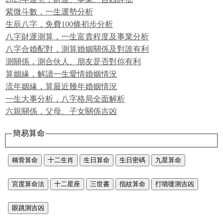
紫微斗數，一生運勢分析
生辰八字，免費100條初步分析
八字財運測算，一生富貴程度及事業分析
八字合婚配對，測算婚姻關係及對誰有利
測關係，測合伙人、朋友是否對你有利
算姻緣，解讀一生愛情婚姻情況
流年姻緣，算最近幾年婚姻情況
一生大事分析，八字格局全面解析
六親關係，父母、子女關係吉凶
簡易算命
稱骨算命
十二生肖
生日算命
生日密碼
九星算命
宮度算命法
十二星座
三世書
指紋算命
打噴嚏測吉凶
眼跳測吉凶