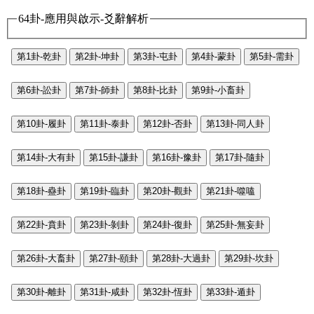
64卦-應用與啟示-爻辭解析
第1卦-乾卦
第2卦-坤卦
第3卦-屯卦
第4卦-蒙卦
第5卦-需卦
第6卦-訟卦
第7卦-師卦
第8卦-比卦
第9卦-小畜卦
第10卦-履卦
第11卦-泰卦
第12卦-否卦
第13卦-同人卦
第14卦-大有卦
第15卦-謙卦
第16卦-豫卦
第17卦-隨卦
第18卦-蠱卦
第19卦-臨卦
第20卦-觀卦
第21卦-噬嗑
第22卦-賁卦
第23卦-剝卦
第24卦-復卦
第25卦-無妄卦
第26卦-大畜卦
第27卦-頤卦
第28卦-大過卦
第29卦-坎卦
第30卦-離卦
第31卦-咸卦
第32卦-恆卦
第33卦-遁卦