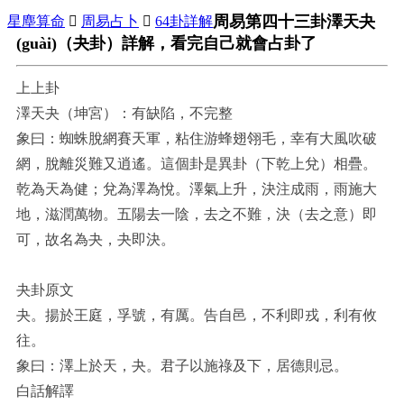
周易第四十三卦澤天夬
星塵算命

周易占卜

64卦詳解
(guài)（夬卦）詳解，看完自己就會占卦了
上上卦
澤天夬（坤宮）：有缺陷，不完整
象曰：蜘蛛脫網賽天軍，粘住游蜂翅翎毛，幸有大風吹破
網，脫離災難又逍遙。這個卦是異卦（下乾上兌）相疊。
乾為天為健；兌為澤為悅。澤氣上升，決注成雨，雨施大
地，滋潤萬物。五陽去一陰，去之不難，決（去之意）即
可，故名為夬，夬即決。
夬卦原文
夬。揚於王庭，孚號，有厲。告自邑，不利即戎，利有攸
往。
象曰：澤上於天，夬。君子以施祿及下，居德則忌。
白話解譯