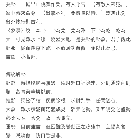
夬卦：王庭里正跳舞作樂。有人呼告：【有敵人來犯。】
邑中傳來命令：【出擊不利，要嚴陣以待。】筮遇此爻，
出外旅行則吉利。
《象辭》說：本卦上卦為兌，兌為澤；下卦為乾，乾為
天，可見澤水上漲，澆灌大地，是夬卦的卦象。君子觀此
卦象，從而澤惠下施，不敢居功自傲，並以此為忌。
吉凶：小吝卦。
傳統解卦
卦辭：游蜂脫網喜無邊，添財進口福祿連。外則通達內則
順，富貴榮華勝以前。
推斷：詞訟了結，疾病除根，求財到手，任意遂心。
大象：澤水積滿而泛濫成災，滔天之勢。又五陽爻之盛勢
必除去唯一陰爻，故一陰孤立。
運勢：目前雖吉，但困難及變動正在蘊釀中，宜提高警
覺，忌驕傲，防口舌是非。