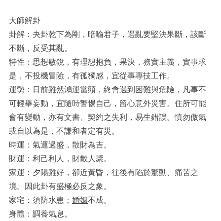
大師解卦
卦解：夬卦乾下為剛，暗喻君子，遇亂要堅決果斷，該斷
不斷，反受其亂。
特性：思想敏銳，有理想抱負，果決，務實主義，實事求
是，不投機冒險，有孤獨感，宜從事專技工作。
運勢：日前雖然鴻運當頭，終會遇到困難與危險，凡事不
可輕舉妄動，宜隨時警惕自己，留心意外災害。住所可能
會有變動，亦有文書、契約之失利，易生錯誤。慎勿傲氣
或自以為是，不謙和者定有災。
時運：氣運過盛，散財為吉。
財運：利己利人，財散人聚。
家運：夕陽雖好，卻近黃昏，往後有陷於驚動、痛苦之
境。因此卦有盛極必反之象。
家宅：須防水患；
婚姻
不成。
身體：調養氣息。