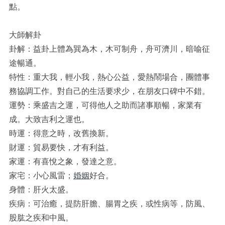
點。
大師解卦
卦解：益卦上體為巽為木，木可制舟，舟可濟川，暗喻征
途暢通。
特性：重大我，輕小我，熱心公益，愛熱鬧場合，團體事
務協調工作。對自己的生活要求少，在朋友口碑中不錯。
運勢：乘盛吉之運，可得他人之助而諸事順暢，家業有
成。大致吉利之運也。
時運：得意之時，改舊換新。
財運：貿易要快，才有利益。
家運：有喜悅之象，發達之意。
家宅：小心風雷；
婚姻
好合。
身體：肝火太盛。
疾病：可治癒，提防肝膽、腸胃之疾，或性病等，防風、
股肱之疾和中風。