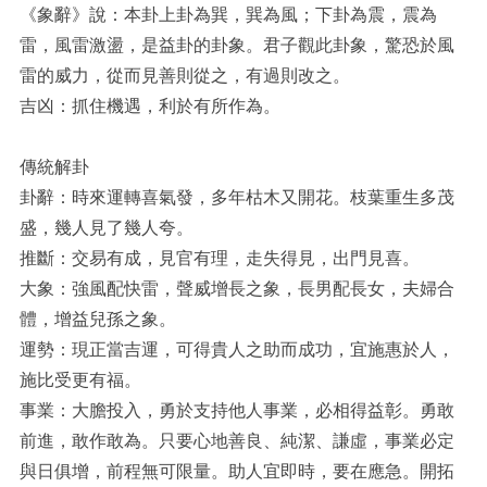
《象辭》說：本卦上卦為巽，巽為風；下卦為震，震為
雷，風雷激盪，是益卦的卦象。君子觀此卦象，驚恐於風
雷的威力，從而見善則從之，有過則改之。
吉凶：抓住機遇，利於有所作為。
傳統解卦
卦辭：時來運轉喜氣發，多年枯木又開花。枝葉重生多茂
盛，幾人見了幾人夸。
推斷：交易有成，見官有理，走失得見，出門見喜。
大象：強風配快雷，聲威增長之象，長男配長女，夫婦合
體，增益兒孫之象。
運勢：現正當吉運，可得貴人之助而成功，宜施惠於人，
施比受更有福。
事業：大膽投入，勇於支持他人事業，必相得益彰。勇敢
前進，敢作敢為。只要心地善良、純潔、謙虛，事業必定
與日俱增，前程無可限量。助人宜即時，要在應急。開拓