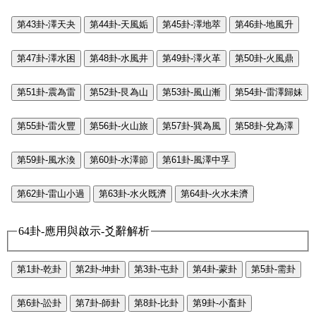
第43卦-澤天夬
第44卦-天風姤
第45卦-澤地萃
第46卦-地風升
第47卦-澤水困
第48卦-水風井
第49卦-澤火革
第50卦-火風鼎
第51卦-震為雷
第52卦-艮為山
第53卦-風山漸
第54卦-雷澤歸妹
第55卦-雷火豐
第56卦-火山旅
第57卦-巽為風
第58卦-兌為澤
第59卦-風水渙
第60卦-水澤節
第61卦-風澤中孚
第62卦-雷山小過
第63卦-水火既濟
第64卦-火水未濟
64卦-應用與啟示-爻辭解析
第1卦-乾卦
第2卦-坤卦
第3卦-屯卦
第4卦-蒙卦
第5卦-需卦
第6卦-訟卦
第7卦-師卦
第8卦-比卦
第9卦-小畜卦