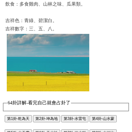
飲食：多食雞肉、山林之味、瓜果類。
吉祥色：青綠、碧潔白。
吉祥數字：三、五、八。
64卦詳解-看完自己就會占卦了
第1卦-乾為天
第2卦-坤為地
第3卦-水雷屯
第4卦-山水蒙