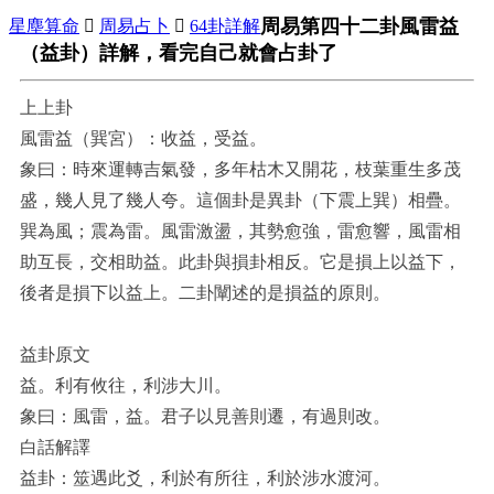
周易第四十二卦風雷益
星塵算命

周易占卜

64卦詳解
（益卦）詳解，看完自己就會占卦了
上上卦
風雷益（巽宮）：收益，受益。
象曰：時來運轉吉氣發，多年枯木又開花，枝葉重生多茂
盛，幾人見了幾人夸。這個卦是異卦（下震上巽）相疊。
巽為風；震為雷。風雷激盪，其勢愈強，雷愈響，風雷相
助互長，交相助益。此卦與損卦相反。它是損上以益下，
後者是損下以益上。二卦闡述的是損益的原則。
益卦原文
益。利有攸往，利涉大川。
象曰：風雷，益。君子以見善則遷，有過則改。
白話解譯
益卦：筮遇此爻，利於有所往，利於涉水渡河。