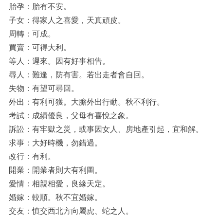
胎孕：胎有不安。
子女：得家人之喜愛，天真頑皮。
周轉：可成。
買賣：可得大利。
等人：遲來。因有好事相告。
尋人：難逢，防有害。若出走者會自回。
失物：有望可尋回。
外出：有利可獲。大膽外出行動。秋不利行。
考試：成績優良，父母有喜悅之象。
訴訟：有牢獄之災，或事因女人、房地產引起，宜和解。
求事：大好時機，勿錯過。
改行：有利。
開業：開業者則大有利圖。
愛情：相親相愛，良緣天定。
婚嫁：較順。秋不宜婚嫁。
交友：慎交西北方向屬虎、蛇之人。