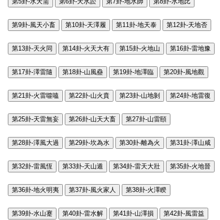
第5卦-水天需
第6卦-天水訟
第7卦-地水師
第8卦-水地比
第9卦-風天小畜
第10卦-天澤履
第11卦-地天泰
第12卦-天地否
第13卦-天火同
第14卦-火天大有
第15卦-火地山
第16卦-雷地豫
第17卦-澤雷隨
第18卦-山風蠱
第19卦-地澤臨
第20卦-風地觀
第21卦-火雷噬嗑
第22卦-山火賁
第23卦-山地剝
第24卦-地雷復
第25卦-天雷無妄
第26卦-山天大畜
第27卦-山雷頤
第28卦-澤風大過
第29卦-坎為水
第30卦-離為火
第31卦-澤山咸
第32卦-雷風恆
第33卦-天山遁
第34卦-雷天大壯
第35卦-火地晉
第36卦-地火明夷
第37卦-風火家人
第38卦-火澤睽
第39卦-水山蹇
第40卦-雷水解
第41卦-山澤損
第42卦-風雷益