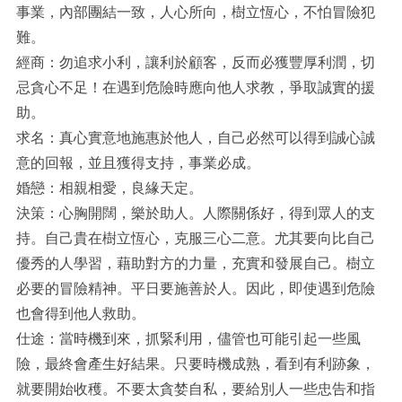
事業，內部團結一致，人心所向，樹立恆心，不怕冒險犯
難。
經商：勿追求小利，讓利於顧客，反而必獲豐厚利潤，切
忌貪心不足！在遇到危險時應向他人求教，爭取誠實的援
助。
求名：真心實意地施惠於他人，自己必然可以得到誠心誠
意的回報，並且獲得支持，事業必成。
婚戀：相親相愛，良緣天定。
決策：心胸開闊，樂於助人。人際關係好，得到眾人的支
持。自己貴在樹立恆心，克服三心二意。尤其要向比自己
優秀的人學習，藉助對方的力量，充實和發展自己。樹立
必要的冒險精神。平日要施善於人。因此，即使遇到危險
也會得到他人救助。
仕途：當時機到來，抓緊利用，儘管也可能引起一些風
險，最終會產生好結果。只要時機成熟，看到有利跡象，
就要開始收穫。不要太貪婪自私，要給別人一些忠告和指