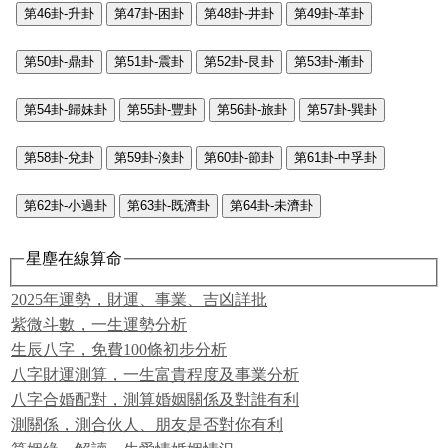
第46卦-升卦
第47卦-困卦
第48卦-井卦
第49卦-革卦
第50卦-鼎卦
第51卦-震卦
第52卦-艮卦
第53卦-漸卦
第54卦-歸妹卦
第55卦-豐卦
第56卦-旅卦
第57卦-巽卦
第58卦-兌卦
第59卦-渙卦
第60卦-節卦
第61卦-中孚卦
第62卦-小過卦
第63卦-既濟卦
第64卦-未濟卦
星塵在線算命
2025年運勢，財運、事業、吉凶詳批
紫微斗數，一生運勢分析
生辰八字，免費100條初步分析
八字財運測算，一生富貴程度及事業分析
八字合婚配對，測算婚姻關係及對誰有利
測關係，測合伙人、朋友是否對你有利