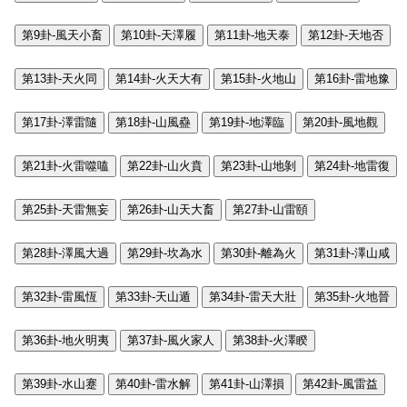
第9卦-風天小畜
第10卦-天澤履
第11卦-地天泰
第12卦-天地否
第13卦-天火同
第14卦-火天大有
第15卦-火地山
第16卦-雷地豫
第17卦-澤雷隨
第18卦-山風蠱
第19卦-地澤臨
第20卦-風地觀
第21卦-火雷噬嗑
第22卦-山火賁
第23卦-山地剝
第24卦-地雷復
第25卦-天雷無妄
第26卦-山天大畜
第27卦-山雷頤
第28卦-澤風大過
第29卦-坎為水
第30卦-離為火
第31卦-澤山咸
第32卦-雷風恆
第33卦-天山遁
第34卦-雷天大壯
第35卦-火地晉
第36卦-地火明夷
第37卦-風火家人
第38卦-火澤睽
第39卦-水山蹇
第40卦-雷水解
第41卦-山澤損
第42卦-風雷益