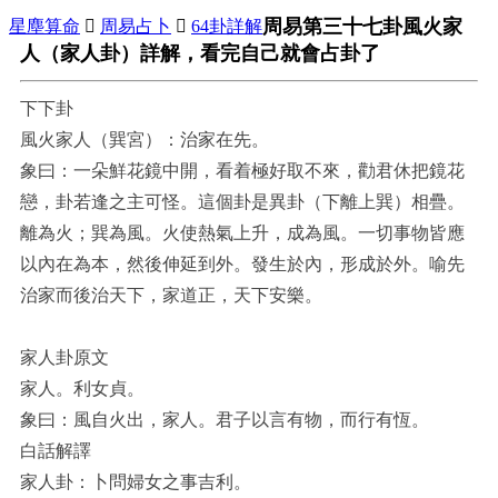
周易第三十七卦風火家
星塵算命

周易占卜

64卦詳解
人（家人卦）詳解，看完自己就會占卦了
下下卦
風火家人（巽宮）：治家在先。
象曰：一朵鮮花鏡中開，看着極好取不來，勸君休把鏡花
戀，卦若逢之主可怪。這個卦是異卦（下離上巽）相疊。
離為火；巽為風。火使熱氣上升，成為風。一切事物皆應
以內在為本，然後伸延到外。發生於內，形成於外。喻先
治家而後治天下，家道正，天下安樂。
家人卦原文
家人。利女貞。
象曰：風自火出，家人。君子以言有物，而行有恆。
白話解譯
家人卦：卜問婦女之事吉利。