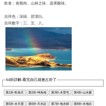
飲食：食雞肉、山林之味、蔬果酸味。
吉祥色：深綠、碧潔白。
吉祥數字：三、五、八。
64卦詳解-看完自己就會占卦了
第1卦-乾為天
第2卦-坤為地
第3卦-水雷屯
第4卦-山水蒙
第5卦-水天需
第6卦-天水訟
第7卦-地水師
第8卦-水地比