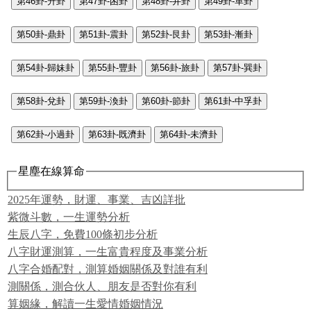
第46卦-升卦
第47卦-困卦
第48卦-井卦
第49卦-革卦
第50卦-鼎卦
第51卦-震卦
第52卦-艮卦
第53卦-漸卦
第54卦-歸妹卦
第55卦-豐卦
第56卦-旅卦
第57卦-巽卦
第58卦-兌卦
第59卦-渙卦
第60卦-節卦
第61卦-中孚卦
第62卦-小過卦
第63卦-既濟卦
第64卦-未濟卦
星塵在線算命
2025年運勢，財運、事業、吉凶詳批
紫微斗數，一生運勢分析
生辰八字，免費100條初步分析
八字財運測算，一生富貴程度及事業分析
八字合婚配對，測算婚姻關係及對誰有利
測關係，測合伙人、朋友是否對你有利
算姻緣，解讀一生愛情婚姻情況