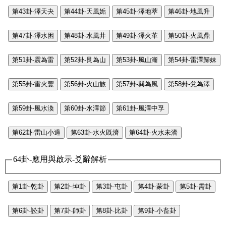
第43卦-澤天夬
第44卦-天風姤
第45卦-澤地萃
第46卦-地風升
第47卦-澤水困
第48卦-水風井
第49卦-澤火革
第50卦-火風鼎
第51卦-震為雷
第52卦-艮為山
第53卦-風山漸
第54卦-雷澤歸妹
第55卦-雷火豐
第56卦-火山旅
第57卦-巽為風
第58卦-兌為澤
第59卦-風水渙
第60卦-水澤節
第61卦-風澤中孚
第62卦-雷山小過
第63卦-水火既濟
第64卦-火水未濟
64卦-應用與啟示-爻辭解析
第1卦-乾卦
第2卦-坤卦
第3卦-屯卦
第4卦-蒙卦
第5卦-需卦
第6卦-訟卦
第7卦-師卦
第8卦-比卦
第9卦-小畜卦