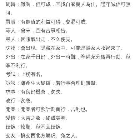
周轉：難調，但可成，宜找自家親人為佳。謹守誠信可無
阻。
買賣：有超值的利益可得，交易可成。
等人：會來，且有吉事相告。
尋人：因賭氣出走，不久便見。
失物：會出現。隱藏在家中。可能是被家人收起來了。
外出：在家千日好，外出一時難，準備充分後再行動。秋
季不利行。
考試：上榜有名。
訴訟：雖產生大疑慮，若行事合理則無礙。
求事：有良好機會，勿失。
改行：勿急。
開業：開業者可照計劃而行，吉利也。
愛情：大吉之象，終成美眷。
婚嫁：較順。秋不宜婚嫁。
交友：慎交西北方屬虎、兔之人。