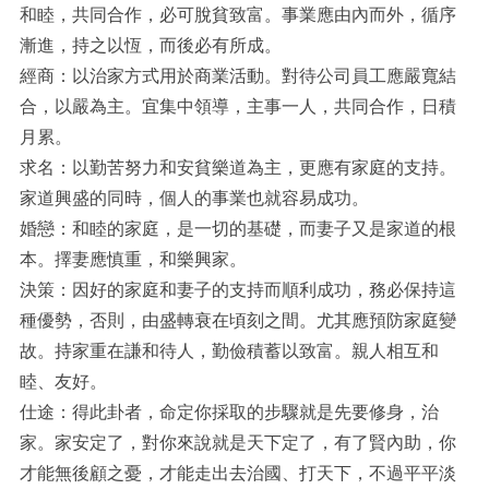
和睦，共同合作，必可脫貧致富。事業應由內而外，循序
漸進，持之以恆，而後必有所成。
經商：以治家方式用於商業活動。對待公司員工應嚴寬結
合，以嚴為主。宜集中領導，主事一人，共同合作，日積
月累。
求名：以勤苦努力和安貧樂道為主，更應有家庭的支持。
家道興盛的同時，個人的事業也就容易成功。
婚戀：和睦的家庭，是一切的基礎，而妻子又是家道的根
本。擇妻應慎重，和樂興家。
決策：因好的家庭和妻子的支持而順利成功，務必保持這
種優勢，否則，由盛轉衰在頃刻之間。尤其應預防家庭變
故。持家重在謙和待人，勤儉積蓄以致富。親人相互和
睦、友好。
仕途：得此卦者，命定你採取的步驟就是先要修身，治
家。家安定了，對你來說就是天下定了，有了賢內助，你
才能無後顧之憂，才能走出去治國、打天下，不過平平淡