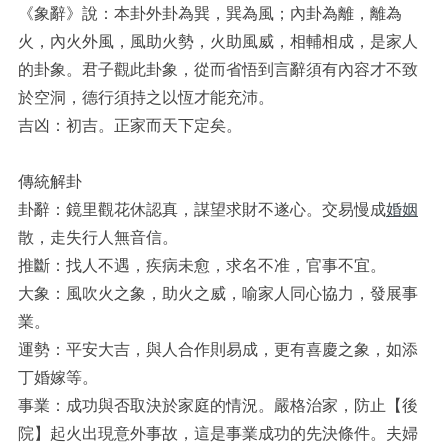
《象辭》說：本卦外卦為巽，巽為風；內卦為離，離為
火，內火外風，風助火勢，火助風威，相輔相成，是家人
的卦象。君子觀此卦象，從而省悟到言辭須有內容才不致
於空洞，德行須持之以恆才能充沛。
吉凶：初吉。正家而天下定矣。
傳統解卦
卦辭：鏡里觀花休認真，謀望求財不遂心。交易慢成
婚姻
散，走失行人無音信。
推斷：找人不遇，疾病未愈，求名不准，官事不宜。
大象：風吹火之象，助火之威，喻家人同心協力，發展事
業。
運勢：平安大吉，與人合作則易成，更有喜慶之象，如添
丁婚嫁等。
事業：成功與否取決於家庭的情況。嚴格治家，防止【後
院】起火出現意外事故，這是事業成功的先決條件。夫婦