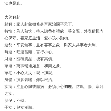
淡也是真。
大師解卦
卦解：家人卦象徵修身齊家治國平天下。
特性：為人熱忱，待人謙恭有禮貌，善交際，外表積極內
心保守。喜家庭生活，愛小孩小動物。
運勢：平安無事，且有喜事之象，與家人共事者大利。
時運：旺運當頭，言行小心。
財運：囤積貨品，後有高價。
家運：萬事暢達如意，和樂之象。
家宅：小心火災；親上加親。
身體：痰多氣喘，難以根治。
疾病：注意心臟或膽病，必須小心調理。防風、腸、寒邪
之疾。
胎孕：不礙。
子女：兒女孝順。