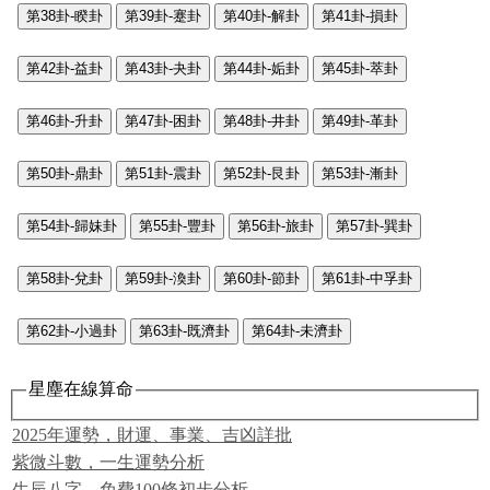
第38卦-睽卦
第39卦-蹇卦
第40卦-解卦
第41卦-損卦
第42卦-益卦
第43卦-夬卦
第44卦-姤卦
第45卦-萃卦
第46卦-升卦
第47卦-困卦
第48卦-井卦
第49卦-革卦
第50卦-鼎卦
第51卦-震卦
第52卦-艮卦
第53卦-漸卦
第54卦-歸妹卦
第55卦-豐卦
第56卦-旅卦
第57卦-巽卦
第58卦-兌卦
第59卦-渙卦
第60卦-節卦
第61卦-中孚卦
第62卦-小過卦
第63卦-既濟卦
第64卦-未濟卦
星塵在線算命
2025年運勢，財運、事業、吉凶詳批
紫微斗數，一生運勢分析
生辰八字，免費100條初步分析