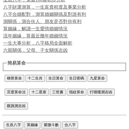
八字財運測算，一生富貴程度及事業分析
八字合婚配對，測算婚姻關係及對誰有利
測關係，測合伙人、朋友是否對你有利
算姻緣，解讀一生愛情婚姻情況
流年姻緣，算最近幾年婚姻情況
一生大事分析，八字格局全面解析
六親關係，父母、子女關係吉凶
簡易算命
稱骨算命
十二生肖
生日算命
生日密碼
九星算命
宮度算命法
十二星座
三世書
指紋算命
打噴嚏測吉凶
眼跳測吉凶
生辰八字
算姻緣
紫微斗數
合八字