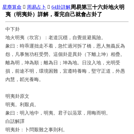
周易第三十六卦地火明
星塵算命

周易占卜

64卦詳解
夷（明夷卦）詳解，看完自己就會占卦了
中下卦
地火明夷（坎宮）：老道沉穩，自覺規避風險。
象曰：時乖運拙走不着，急忙過河拆了橋，恩人無義反為
怨，凡事無功枉受勞。這個卦是異卦（下離上坤）相疊。
離為明，坤為順；離為日；坤為地。日沒入地，光明受
損，前途不明，環境困難，宜遵時養晦，堅守正道，外愚
內慧，韜光養晦。
明夷卦原文
明夷。利艱貞。
象曰：明入地中，明夷。君子以蒞眾，用晦而明。
白話解譯
明夷卦：卜問艱難之事則利。