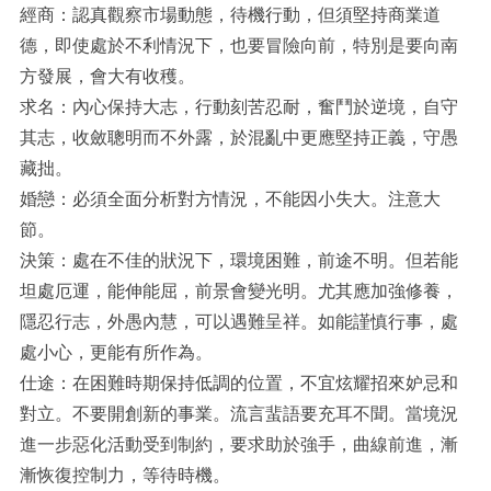
經商：認真觀察市場動態，待機行動，但須堅持商業道
德，即使處於不利情況下，也要冒險向前，特別是要向南
方發展，會大有收穫。
求名：內心保持大志，行動刻苦忍耐，奮鬥於逆境，自守
其志，收斂聰明而不外露，於混亂中更應堅持正義，守愚
藏拙。
婚戀：必須全面分析對方情況，不能因小失大。注意大
節。
決策：處在不佳的狀況下，環境困難，前途不明。但若能
坦處厄運，能伸能屈，前景會變光明。尤其應加強修養，
隱忍行志，外愚內慧，可以遇難呈祥。如能謹慎行事，處
處小心，更能有所作為。
仕途：在困難時期保持低調的位置，不宜炫耀招來妒忌和
對立。不要開創新的事業。流言蜚語要充耳不聞。當境況
進一步惡化活動受到制約，要求助於強手，曲線前進，漸
漸恢復控制力，等待時機。