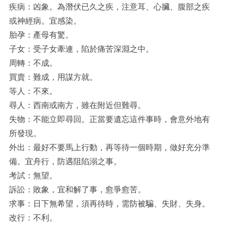
疾病：凶象。為潛伏已久之疾，注意耳、心臟、腹部之疾
或神經病。宜感染。
胎孕：產母有驚。
子女：受子女牽連，陷於痛苦深淵之中。
周轉：不成。
買賣：難成，用謀方就。
等人：不來。
尋人：西南或南方，雖在附近但難尋。
失物：不能立即尋回。正當要遺忘這件事時，會意外地有
所發現。
外出：最好不要馬上行動，再等待一個時期，做好充分準
備。宜舟行，防遇阻陷溺之事。
考試：無望。
訴訟：敗象，宜和解了事，愈爭愈苦。
求事：日下無希望，須再待時，需防被騙、失財、失身。
改行：不利。