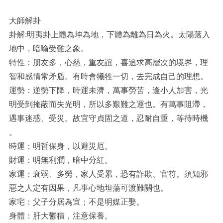
大師解卦
卦解:明夷卦上體為坤為地，下體為離為日為火。太陽落入
地中，暗喻受難之象。
特性：朋友多，心慈，重友誼，喜追求高層次的境界，理
智和感情常矛盾。有時會犧牲一切，去完成自己的理想。
運勢：逆勢下降，時運未濟，萬事勞苦，逢小人加害，光
明受到掩蔽而失光明，所以多艱難之運也。有萬事阻滯，
遇事迷惑、受災。故宜守貞固之道，忍耐自重，等待時機
。
時運：明哲保身，以避災厄。
財運：明無利潤，暗中分紅。
家運：衰弱、多勞，家人受累，恐有詐欺、官符。須知邪
惡之人定有因果，凡事心地坦蕩可渡難關也。
家宅：父子分居為宜；不是明媒正娶。
身體：肝大鬱積，注意保養。