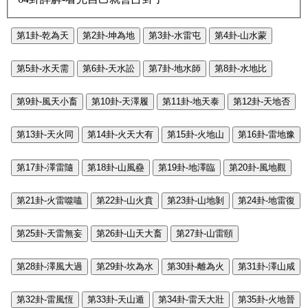
第1卦-乾為天
第2卦-坤為地
第3卦-水雷屯
第4卦-山水蒙
第5卦-水天需
第6卦-天水訟
第7卦-地水師
第8卦-水地比
第9卦-風天小畜
第10卦-天澤履
第11卦-地天泰
第12卦-天地否
第13卦-天火同
第14卦-火天大有
第15卦-火地山
第16卦-雷地豫
第17卦-澤雷隨
第18卦-山風蠱
第19卦-地澤臨
第20卦-風地觀
第21卦-火雷噬嗑
第22卦-山火賁
第23卦-山地剝
第24卦-地雷復
第25卦-天雷無妄
第26卦-山天大畜
第27卦-山雷頤
第28卦-澤風大過
第29卦-坎為水
第30卦-離為火
第31卦-澤山咸
第32卦-雷風恆
第33卦-天山遁
第34卦-雷天大壯
第35卦-火地晉