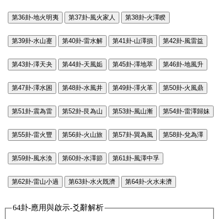
第36卦-地火明夷
第37卦-風火家人
第38卦-火澤睽
第39卦-水山蹇
第40卦-雷水解
第41卦-山澤損
第42卦-風雷益
第43卦-澤天夬
第44卦-天風姤
第45卦-澤地萃
第46卦-地風升
第47卦-澤水困
第48卦-水風井
第49卦-澤火革
第50卦-火風鼎
第51卦-震為雷
第52卦-艮為山
第53卦-風山漸
第54卦-雷澤歸妹
第55卦-雷火豐
第56卦-火山旅
第57卦-巽為風
第58卦-兌為澤
第59卦-風水渙
第60卦-水澤節
第61卦-風澤中孚
第62卦-雷山小過
第63卦-水火既濟
第64卦-火水未濟
64卦-應用與啟示-爻辭解析