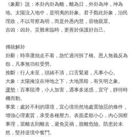
《象辭》說：本卦內卦為離，離為日，外卦為坤，坤為
地。太陽沒入地中，是明夷的卦象。君子觀此卦象，治民
理政，不以苛察為明，而是外愚內慧，容物親眾。
吉凶：凶卦。災難來臨時，更善於保護好自己。
傳統解卦
卦辭：時乖運拙走不着，急忙過河拆了橋。恩人無義反為
怨，凡事無功枉受勞。
推斷：行人未至，頭緒不清，口舌緊避，凡事小心。
大象：太陽掩沒在坤地之下，大地黑暗，有失明之象。
運勢
：百事阻滯，小人加害，遇事多迷惑，宜守，靜待時
機而動。
事業：處於不利的環境，宜心境坦然地處置險惡的條件，
增強心理素質，承受各種壓力。表面柔順小心，內心洞察
事理，當離去則離去，避免災禍，脫離危險。防患於未
然，堅持逆境中奮鬥。