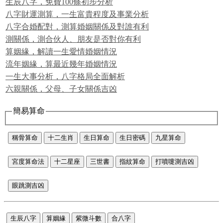
生辰八字，免費100條初步分析
八字財運測算，一生富貴程度及事業分析
八字合婚配對，測算婚姻關係及對誰有利
測關係，測合伙人、朋友是否對你有利
算姻緣，解讀一生愛情婚姻情況
流年姻緣，算最近幾年婚姻情況
一生大事分析，八字格局全面解析
六親關係，父母、子女關係吉凶
簡易算命
稱骨算命
十二生肖
生日算命
生日密碼
九星算命
宮度算命法
十二星座
三世書
指紋算命
打噴嚏測吉凶
眼跳測吉凶
生辰八字
算姻緣
紫微斗數
合八字