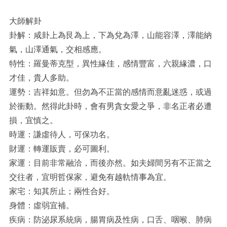
大師解卦
卦解：咸卦上為艮為上，下為兌為澤，山能容澤，澤能納
氣，山澤通氣，交相感應。
特性：羅曼蒂克型，異性緣佳，感情豐富，六親緣濃，口
才佳，貴人多助。
運勢：吉祥如意。但勿為不正當的感情而意亂迷惑，或過
於衝動。然得此卦時，會有男貪女愛之爭，非名正者必遭
損，宜慎之。
時運：謙虛待人，可保功名。
財運：轉運販賣，必可圖利。
家運：目前非常融洽，而後亦然。如夫婦間另有不正當之
交往者，宜明哲保家，避免有越軌情事為宜。
家宅：知其所止；兩性合好。
身體：虛弱宜補。
疾病：防泌尿系統病，腸胃病及性病，口舌、咽喉、肺病