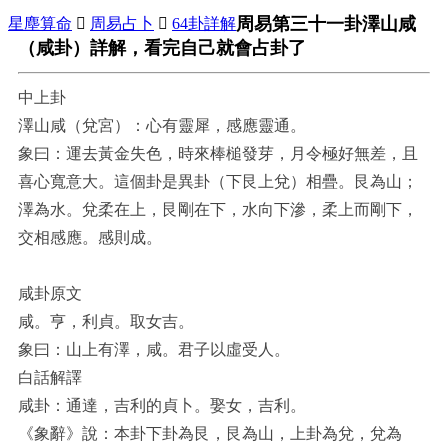
周易第三十一卦澤山咸
星塵算命

周易占卜

64卦詳解
（咸卦）詳解，看完自己就會占卦了
中上卦
澤山咸（兌宮）：心有靈犀，感應靈通。
象曰：運去黃金失色，時來棒槌發芽，月令極好無差，且
喜心寬意大。這個卦是異卦（下艮上兌）相疊。艮為山；
澤為水。兌柔在上，艮剛在下，水向下滲，柔上而剛下，
交相感應。感則成。
咸卦原文
咸。亨，利貞。取女吉。
象曰：山上有澤，咸。君子以虛受人。
白話解譯
咸卦：通達，吉利的貞卜。娶女，吉利。
《象辭》說：本卦下卦為艮，艮為山，上卦為兌，兌為