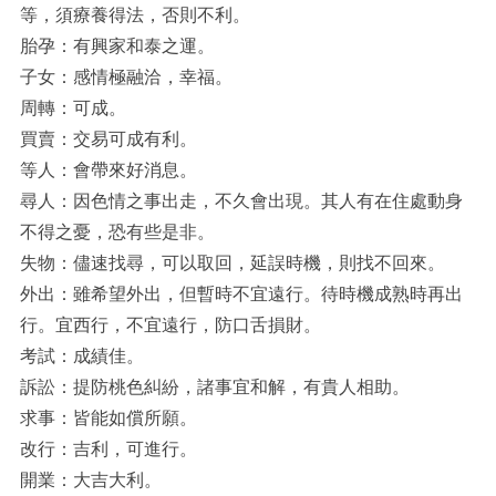
等，須療養得法，否則不利。
胎孕：有興家和泰之運。
子女：感情極融洽，幸福。
周轉：可成。
買賣：交易可成有利。
等人：會帶來好消息。
尋人：因色情之事出走，不久會出現。其人有在住處動身
不得之憂，恐有些是非。
失物：儘速找尋，可以取回，延誤時機，則找不回來。
外出：雖希望外出，但暫時不宜遠行。待時機成熟時再出
行。宜西行，不宜遠行，防口舌損財。
考試：成績佳。
訴訟：提防桃色糾紛，諸事宜和解，有貴人相助。
求事：皆能如償所願。
改行：吉利，可進行。
開業：大吉大利。