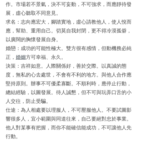
作。市場若不景氣，決不可妄動，不可強求，而應靜待發
展，虛心聽取不同意見。
求名：志向應宏大，腳踏實地，虛心請教他人，使人悅而
應，幫助、重用自己。切莫自我封閉，更不得冷漠孤僻，
以廣闊的胸懷發展自身。
婚戀：成功的可能性極大。雙方很有感情，但動機務必純
正，
婚姻
方可幸福、永久。
決策：吉祥如意。人際關係好，善於交際。以真誠的態
度，無私的心去處世，不會有不利的地方。與他人合作應
堅持原則。辦事不可優柔寡斷。不順利時，應停止行動，
總結經驗，以圖發展。待人誠懇，但不可與玩弄口舌的小
人交往，防止受騙。
仕途：為人相處要以理服人，不可壓服他人。不要試圖影
響很多人，宜小範圍與同道往來，自己要絕對忠於事業。
他人對某事有把握，而你不能確信能成功，不可讓他人先
行動。