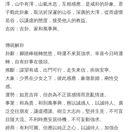
澤，山中有澤，山氣水息，互相感應，是咸卦的卦象。君
子觀此卦象，取法於深邃的山谷，深廣的大澤，從而虛懷
若谷，以謙虛的態度，接受他人的教益。
吉凶：吉卦。家和萬事興。
傳統解卦
卦辭：腳踏棒槌轉悠悠，時運不來莫強求。幸喜今日時運
轉，自有好事在後頭。
推斷：謀望有成，出門可行，走失來信，疾病安寧。
大象：少男在少女之下，彼此感應，象徵新婚，兩性交
感。
運勢：如意吉祥，但勿為不正當感情而意亂情迷。
事業：和為貴，和則萬事興，務以誠感人，以誠待人。廣
泛交往朋友，謙虛禮讓。樹立大志向，堅持主見，不可盲
目隨大流。不利時應安居待機，不可妄動強求。
經商：有利可圖。但應以純正之心，以誠待人，加強合