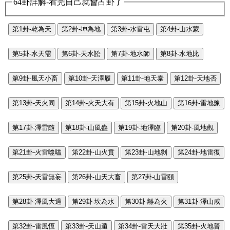
64卦詳解-看完自己就會占卦了
第1卦-乾為天
第2卦-坤為地
第3卦-水雷屯
第4卦-山水蒙
第5卦-水天需
第6卦-天水訟
第7卦-地水師
第8卦-水地比
第9卦-風天小畜
第10卦-天澤履
第11卦-地天泰
第12卦-天地否
第13卦-天火同
第14卦-火天大有
第15卦-火地山
第16卦-雷地豫
第17卦-澤雷隨
第18卦-山風蠱
第19卦-地澤臨
第20卦-風地觀
第21卦-火雷噬嗑
第22卦-山火賁
第23卦-山地剝
第24卦-地雷復
第25卦-天雷無妄
第26卦-山天大畜
第27卦-山雷頤
第28卦-澤風大過
第29卦-坎為水
第30卦-離為火
第31卦-澤山咸
第32卦-雷風恆
第33卦-天山遁
第34卦-雷天大壯
第35卦-火地晉