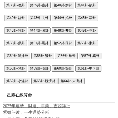
第38卦-睽卦
第39卦-蹇卦
第40卦-解卦
第41卦-損卦
第42卦-益卦
第43卦-夬卦
第44卦-姤卦
第45卦-萃卦
第46卦-升卦
第47卦-困卦
第48卦-井卦
第49卦-革卦
第50卦-鼎卦
第51卦-震卦
第52卦-艮卦
第53卦-漸卦
第54卦-歸妹卦
第55卦-豐卦
第56卦-旅卦
第57卦-巽卦
第58卦-兌卦
第59卦-渙卦
第60卦-節卦
第61卦-中孚卦
第62卦-小過卦
第63卦-既濟卦
第64卦-未濟卦
星塵在線算命
2025年運勢，財運、事業、吉凶詳批
紫微斗數，一生運勢分析