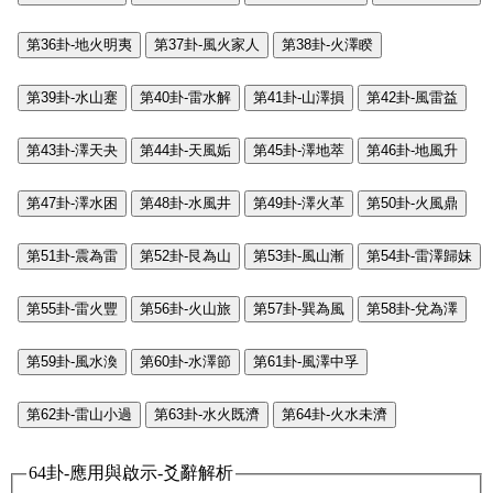
第36卦-地火明夷
第37卦-風火家人
第38卦-火澤睽
第39卦-水山蹇
第40卦-雷水解
第41卦-山澤損
第42卦-風雷益
第43卦-澤天夬
第44卦-天風姤
第45卦-澤地萃
第46卦-地風升
第47卦-澤水困
第48卦-水風井
第49卦-澤火革
第50卦-火風鼎
第51卦-震為雷
第52卦-艮為山
第53卦-風山漸
第54卦-雷澤歸妹
第55卦-雷火豐
第56卦-火山旅
第57卦-巽為風
第58卦-兌為澤
第59卦-風水渙
第60卦-水澤節
第61卦-風澤中孚
第62卦-雷山小過
第63卦-水火既濟
第64卦-火水未濟
64卦-應用與啟示-爻辭解析