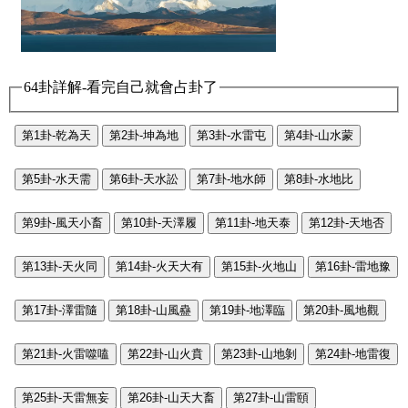
64卦詳解-看完自己就會占卦了
第1卦-乾為天
第2卦-坤為地
第3卦-水雷屯
第4卦-山水蒙
第5卦-水天需
第6卦-天水訟
第7卦-地水師
第8卦-水地比
第9卦-風天小畜
第10卦-天澤履
第11卦-地天泰
第12卦-天地否
第13卦-天火同
第14卦-火天大有
第15卦-火地山
第16卦-雷地豫
第17卦-澤雷隨
第18卦-山風蠱
第19卦-地澤臨
第20卦-風地觀
第21卦-火雷噬嗑
第22卦-山火賁
第23卦-山地剝
第24卦-地雷復
第25卦-天雷無妄
第26卦-山天大畜
第27卦-山雷頤