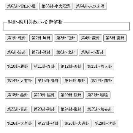
第62卦-雷山小過
第63卦-水火既濟
第64卦-火水未濟
64卦-應用與啟示-爻辭解析
第1卦-乾卦
第2卦-坤卦
第3卦-屯卦
第4卦-蒙卦
第5卦-需卦
第6卦-訟卦
第7卦-師卦
第8卦-比卦
第9卦-小畜卦
第10卦-履卦
第11卦-泰卦
第12卦-否卦
第13卦-同人卦
第14卦-大有卦
第15卦-謙卦
第16卦-豫卦
第17卦-隨卦
第18卦-蠱卦
第19卦-臨卦
第20卦-觀卦
第21卦-噬嗑
第22卦-賁卦
第23卦-剝卦
第24卦-復卦
第25卦-無妄卦
第26卦-大畜卦
第27卦-頤卦
第28卦-大過卦
第29卦-坎卦