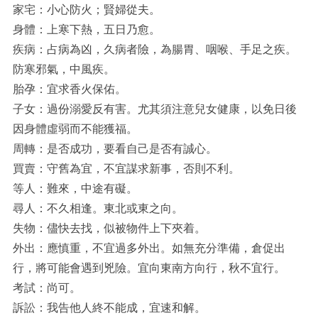
家宅：小心防火；賢婦從夫。
身體：上寒下熱，五日乃愈。
疾病：占病為凶，久病者險，為腸胃、咽喉、手足之疾。
防寒邪氣，中風疾。
胎孕：宜求香火保佑。
子女：過份溺愛反有害。尤其須注意兒女健康，以免日後
因身體虛弱而不能獲福。
周轉：是否成功，要看自己是否有誠心。
買賣：守舊為宜，不宜謀求新事，否則不利。
等人：難來，中途有礙。
尋人：不久相逢。東北或東之向。
失物：儘快去找，似被物件上下夾着。
外出：應慎重，不宜過多外出。如無充分準備，倉促出
行，將可能會遇到兇險。宜向東南方向行，秋不宜行。
考試：尚可。
訴訟：我告他人終不能成，宜速和解。