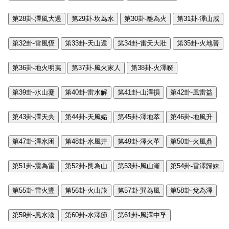
第28卦-澤風大過
第29卦-坎為水
第30卦-離為火
第31卦-澤山咸
第32卦-雷風恆
第33卦-天山遁
第34卦-雷天大壯
第35卦-火地晉
第36卦-地火明夷
第37卦-風火家人
第38卦-火澤睽
第39卦-水山蹇
第40卦-雷水解
第41卦-山澤損
第42卦-風雷益
第43卦-澤天夬
第44卦-天風姤
第45卦-澤地萃
第46卦-地風升
第47卦-澤水困
第48卦-水風井
第49卦-澤火革
第50卦-火風鼎
第51卦-震為雷
第52卦-艮為山
第53卦-風山漸
第54卦-雷澤歸妹
第55卦-雷火豐
第56卦-火山旅
第57卦-巽為風
第58卦-兌為澤
第59卦-風水渙
第60卦-水澤節
第61卦-風澤中孚