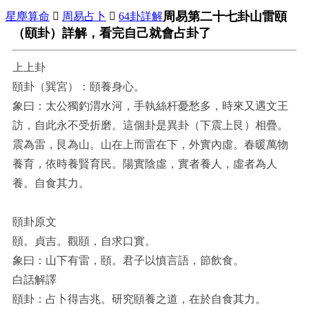
周易第二十七卦山雷頤
星塵算命

周易占卜

64卦詳解
（頤卦）詳解，看完自己就會占卦了
上上卦
頤卦（巽宮）：頤養身心。
象曰：太公獨釣渭水河，手執絲杆憂愁多，時來又遇文王
訪，自此永不受折磨。這個卦是異卦（下震上艮）相疊。
震為雷，艮為山。山在上而雷在下，外實內虛。春暖萬物
養育，依時養賢育民。陽實陰虛，實者養人，虛者為人
養。自食其力。
頤卦原文
頤。貞吉。觀頤，自求口實。
象曰：山下有雷，頤。君子以慎言語，節飲食。
白話解譯
頤卦：占卜得吉兆。研究頤養之道，在於自食其力。