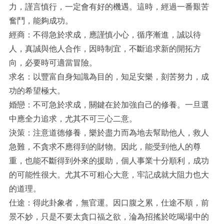
力，謹言慎行，一定會有好的機遇。這時，經過一番艱苦
奮鬥，能夠成功。
經商：不得急於求成，應謹慎小心，循序漸進，誠以待
人，真誠與他人合作，因時制宜，不斷追求新的開拓方
向，必要時可適當冒險。
求名：以豐富自身知識為目的，知足安樂，刻苦努力，成
功的希望極大。
婚戀：不可急於求成，關鍵在於加強自己的修養。一旦選
中應全力追求，尤其不可三心二意。
決策：注意道德修養，樂於盡力而為地去幫助他人，救人
急難，不貪求不應得到的財物。因此，能受到他人的尊
重，也能不斷得到外來的援助，個人事業十分順利，成功
的可能性很大。尤其不可粗心大意，牢記成就大阻力也大
的道理。
仕途：得此卦象者，無官運。因口腹之累，仕途不順，前
景不妙，只是不要太貪口福之欲，淪為招搖於吃喝場中的