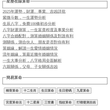
星塵在線算命
2025年運勢，財運、事業、吉凶詳批
紫微斗數，一生運勢分析
生辰八字，免費100條初步分析
八字財運測算，一生富貴程度及事業分析
八字合婚配對，測算婚姻關係及對誰有利
測關係，測合伙人、朋友是否對你有利
算姻緣，解讀一生愛情婚姻情況
流年姻緣，算最近幾年婚姻情況
一生大事分析，八字格局全面解析
六親關係，父母、子女關係吉凶
簡易算命
稱骨算命
十二生肖
生日算命
生日密碼
九星算命
宮度算命法
十二星座
三世書
指紋算命
打噴嚏測吉凶