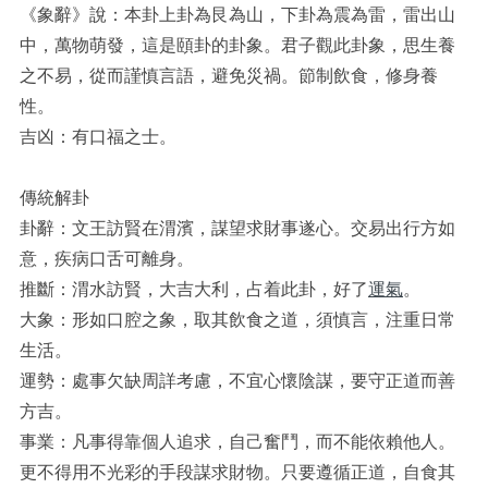
《象辭》說：本卦上卦為艮為山，下卦為震為雷，雷出山
中，萬物萌發，這是頤卦的卦象。君子觀此卦象，思生養
之不易，從而謹慎言語，避免災禍。節制飲食，修身養
性。
吉凶：有口福之士。
傳統解卦
卦辭：文王訪賢在渭濱，謀望求財事遂心。交易出行方如
意，疾病口舌可離身。
推斷：渭水訪賢，大吉大利，占着此卦，好了
運氣
。
大象：形如口腔之象，取其飲食之道，須慎言，注重日常
生活。
運勢：處事欠缺周詳考慮，不宜心懷陰謀，要守正道而善
方吉。
事業：凡事得靠個人追求，自己奮鬥，而不能依賴他人。
更不得用不光彩的手段謀求財物。只要遵循正道，自食其