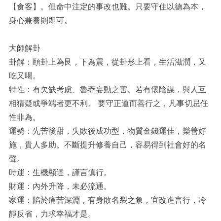
【食客】。但命中注定的事改也難。只要守住以德為本，
身心兼養則即可。
大師解卦
卦解：頤卦上為艮，下為震，從卦形上看，生活滋潤，又
吃又喝。
特性：有欠缺考慮、魯莽妄動之害。若有懷陰謀，與人互
相猜疑或爭端者更不利。 要守正道而善行之，凡事切忌任
性非為。
運勢：先苦後甜，失敗後成功型，物質金錢運佳，樂善好
施，貴人多助。不斷提升修養自己，容易得到社會好的名
聲。
時運：生機顯達，謹言慎行。
財運：內外升降，未必流通。
家運：陷於痛苦深淵，有身敗名裂之象，宜改進言行，冷
靜反省，力求幸福才是。