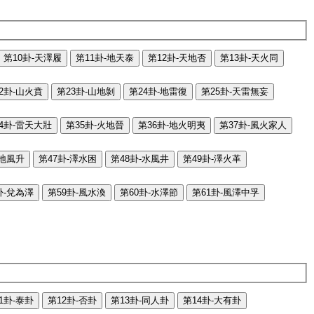
第10卦-天澤履
第11卦-地天泰
第12卦-天地否
第13卦-天火同
2卦-山火賁
第23卦-山地剝
第24卦-地雷復
第25卦-天雷無妄
4卦-雷天大壯
第35卦-火地晉
第36卦-地火明夷
第37卦-風火家人
-地風升
第47卦-澤水困
第48卦-水風井
第49卦-澤火革
卦-兌為澤
第59卦-風水渙
第60卦-水澤節
第61卦-風澤中孚
1卦-泰卦
第12卦-否卦
第13卦-同人卦
第14卦-大有卦