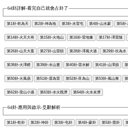
64卦詳解-看完自己就會占卦了
第1卦-乾為天
第2卦-坤為地
第3卦-水雷屯
第4卦-山水蒙
第5卦
第14卦-火天大有
第15卦-火地山
第16卦-雷地豫
第17卦-澤雷隨
第26卦-山天大畜
第27卦-山雷頤
第28卦-澤風大過
第29卦-坎為水
第38卦-火澤睽
第39卦-水山蹇
第40卦-雷水解
第41卦-山澤損
第
第50卦-火風鼎
第51卦-震為雷
第52卦-艮為山
第53卦-風山漸
第
第62卦-雷山小過
第63卦-水火既濟
第64卦-火水未濟
64卦-應用與啟示-爻辭解析
第1卦-乾卦
第2卦-坤卦
第3卦-屯卦
第4卦-蒙卦
第5卦-需卦