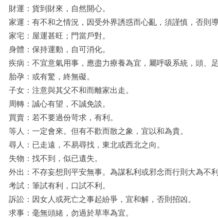
財運：貨到財來，自然開心。
家運：有不和之情況，因受外界誘惑而心亂，須謹慎，否則
家宅：屋運甚旺；門當戶對。
身體：保持運動，自可消化。
疾病：不宜意氣用事，應盡力療養為宜，屬呼吸系統，頭、
胎孕：或有驚，終無礙。
子女：注意與其父不和而離家出走。
周轉：誠心有望，不誠免談。
買賣：若不要過份苛求，有利。
等人：一定會來。但有不歡而散之象，宜以和為貴。
尋人：已走遠，不易尋找，東北或西北之向。
失物：找不到，似已遺失。
外出：不存妄想則平安無事。為謀私利或邪念而行則大為不
考試：筆試有利，口試不利。
訴訟：因女人或死亡之事起紛爭，宜和解，否則招凶。
求事：毫無頭緒，勿過於草率為宜。