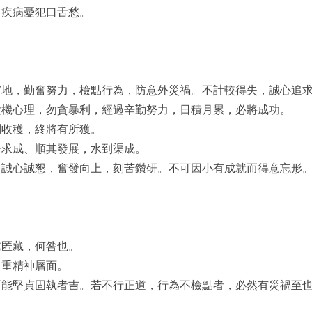
，疾病憂犯口舌愁。
實地，勤奮努力，檢點行為，防意外災禍。不計較得失，誠心追
投機心理，勿貪暴利，經過辛勤努力，日積月累，必將成功。
問收穫，終將有所獲。
於求成、順其發展，水到渠成。
，誠心誠懇，奮發向上，刻苦鑽研。不可因小有成就而得意忘形
處匿藏，何咎也。
，重精神層面。
而能堅貞固執者吉。若不行正道，行為不檢點者，必然有災禍至