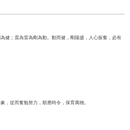
剛為健；震為雷為剛為動。動而健，剛陽盛，人心振奮，必有
卦象，從而奮勉努力，順應時令，保育萬物。