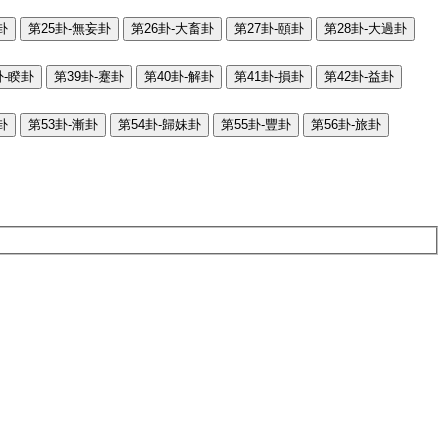
卦
第25卦-無妄卦
第26卦-大畜卦
第27卦-頤卦
第28卦-大過卦
卦-睽卦
第39卦-蹇卦
第40卦-解卦
第41卦-損卦
第42卦-益卦
卦
第53卦-漸卦
第54卦-歸妹卦
第55卦-豐卦
第56卦-旅卦