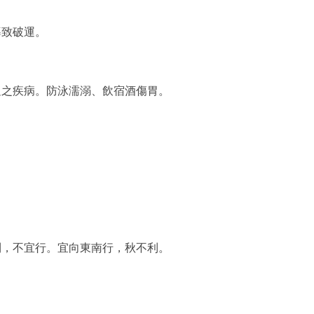
導致破運。
足之疾病。防泳濡溺、飲宿酒傷胃。
利，不宜行。宜向東南行，秋不利。