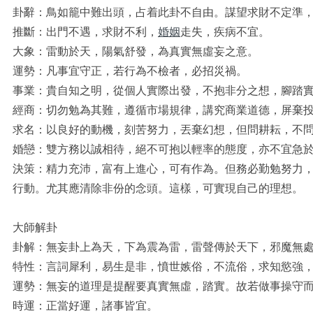
卦辭：鳥如籠中難出頭，占着此卦不自由。謀望求財不定準
推斷：出門不遇，求財不利，
婚姻
走失，疾病不宜。
大象：雷動於天，陽氣舒發，為真實無虛妄之意。
運勢：凡事宜守正，若行為不檢者，必招災禍。
事業：貴自知之明，從個人實際出發，不抱非分之想，腳踏
經商：切勿勉為其難，遵循市場規律，講究商業道德，屏棄
求名：以良好的動機，刻苦努力，丟棄幻想，但問耕耘，不
婚戀：雙方務以誠相待，絕不可抱以輕率的態度，亦不宜急
決策：精力充沛，富有上進心，可有作為。但務必勤勉努力
行動。尤其應清除非份的念頭。這樣，可實現自己的理想。
大師解卦
卦解：無妄卦上為天，下為震為雷，雷聲傳於天下，邪魔無
特性：言詞犀利，易生是非，憤世嫉俗，不流俗，求知慾強
運勢：無妄的道理是提醒要真實無虛，踏實。故若做事操守
時運：正當好運，諸事皆宜。