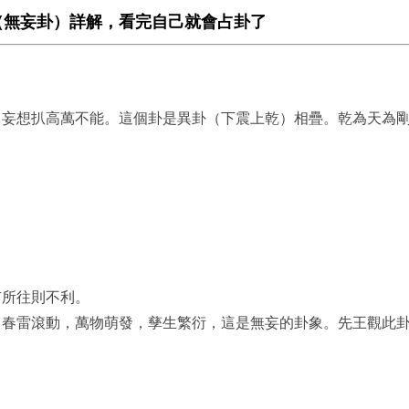
（無妄卦）詳解，看完自己就會占卦了
，妄想扒高萬不能。這個卦是異卦（下震上乾）相疊。乾為天為
有所往則不利。
，春雷滾動，萬物萌發，孳生繁衍，這是無妄的卦象。先王觀此