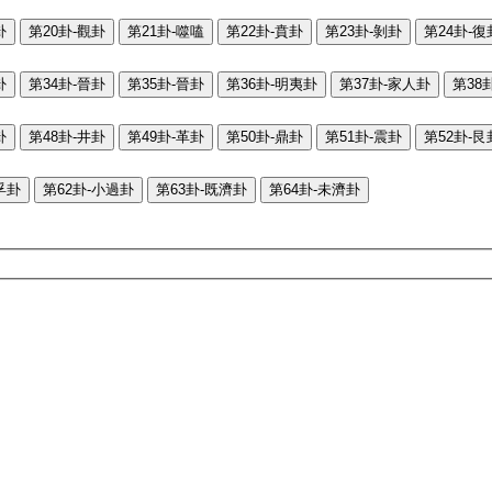
卦
第20卦-觀卦
第21卦-噬嗑
第22卦-賁卦
第23卦-剝卦
第24卦-復
卦
第34卦-晉卦
第35卦-晉卦
第36卦-明夷卦
第37卦-家人卦
第38
卦
第48卦-井卦
第49卦-革卦
第50卦-鼎卦
第51卦-震卦
第52卦-艮
孚卦
第62卦-小過卦
第63卦-既濟卦
第64卦-未濟卦