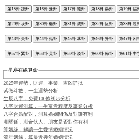
第15卦-謙卦
第16卦-豫卦
第17卦-隨卦
第18卦-蠱卦
第19卦-臨
第29卦-坎卦
第30卦-離卦
第31卦-咸卦
第32卦-恆卦
第33卦-遁
第43卦-夬卦
第44卦-姤卦
第45卦-萃卦
第46卦-升卦
第47卦-困
第57卦-巽卦
第58卦-兌卦
第59卦-渙卦
第60卦-節卦
第61卦-中
星塵在線算命
2025年運勢，財運、事業、吉凶詳批
紫微斗數，一生運勢分析
生辰八字，免費100條初步分析
八字財運測算，一生富貴程度及事業分析
八字合婚配對，測算婚姻關係及對誰有利
測關係，測合伙人、朋友是否對你有利
算姻緣，解讀一生愛情婚姻情況
流年姻緣，算最近幾年婚姻情況