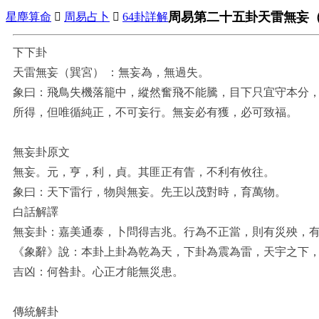
周易第二十五卦天雷無妄
星塵算命

周易占卜

64卦詳解
下下卦
天雷無妄（巽宮） ：無妄為，無過失。
象曰：飛鳥失機落籠中，縱然奮飛不能騰，目下只宜守本分
所得，但唯循純正，不可妄行。無妄必有獲，必可致福。
無妄卦原文
無妄。元，亨，利，貞。其匪正有眚，不利有攸往。
象曰：天下雷行，物與無妄。先王以茂對時，育萬物。
白話解譯
無妄卦：嘉美通泰，卜問得吉兆。行為不正當，則有災殃，
《象辭》說：本卦上卦為乾為天，下卦為震為雷，天宇之下
吉凶：何咎卦。心正才能無災患。
傳統解卦