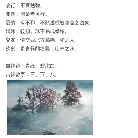
改行：不宜勉強。
開業：開業者可行。
愛情：有不和，不順遂或被傷害之凶象。
婚嫁：較順。球不易成婚嫁。
交友：慎交西北方屬狗、豬之人。
飲食：多食長麵粉羹，山林之味。
吉祥色：青綠、碧潔白。
吉祥數字：三、五、八。