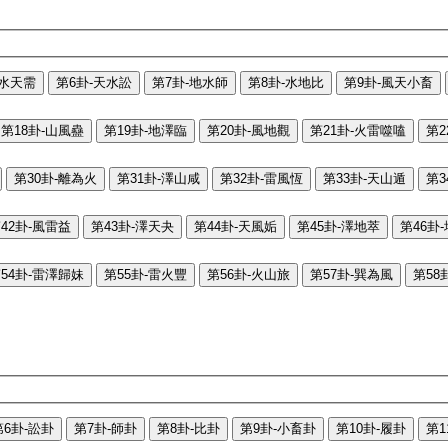
-水天需
第6卦-天水訟
第7卦-地水師
第8卦-水地比
第9卦-風天小畜
第18卦-山風蠱
第19卦-地澤臨
第20卦-風地觀
第21卦-火雷噬嗑
第2
第30卦-離為火
第31卦-澤山咸
第32卦-雷風恆
第33卦-天山遁
第3
42卦-風雷益
第43卦-澤天夬
第44卦-天風姤
第45卦-澤地萃
第46卦
54卦-雷澤歸妹
第55卦-雷火豐
第56卦-火山旅
第57卦-巽為風
第58
第6卦-訟卦
第7卦-師卦
第8卦-比卦
第9卦-小畜卦
第10卦-履卦
第1