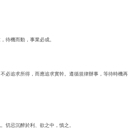
求，待機而動，事業必成。
。不必追求所得，而應追求實幹。遵循規律辦事，等待時機再
也。切忌沉醉於利、欲之中，慎之。