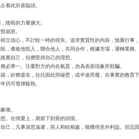
，占着此卦喜臨頭。
消，陰暗的力量擴大。
按部就班。
。樹立信心，不計較一時的得失。追求實質性的內容，慎重行事
開拓，勇敢地投入，聯合他人，共同合作，根據市場，運轉業務
地推薦自己，但應堅持自己的理想。
，務必專一。注重對方的內在氣質，勿為表面現象所欺騙。
浮躁，好務虛名，往往因此而碰壁，或半途而廢。在事實的教育
老年仍可發揮餘熱。
的象徵。
理想。在情愛上，易留下刻骨的回憶。
實自己，凡事深思遠慮，與人和睦相處，能獲得意外利益。切忌