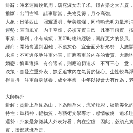
卦辭：時來運轉銳氣周，窈窕淑女君子求。鍾古樂之大吉慶
推斷：出門吉祥，諸事順當，失物見得，月令高強。
大象：日落西山，照耀通明，華美燦爛，同時喻光明力量漸
運勢
：表面風光，內里空虛，必須充實自己，凡事宜踏實、
事業：順利，小有成績，宜即時總結經驗，圖謀更大的發展
經商：開始會遇到困難，不應灰心，宜全面分析形勢，大膽
求名：不可過多地注重外表，而應着重於內在的素質。大膽
婚戀：慎重選擇，有合適者，則應迫切追求，不可三心二意
決策：喜愛注重外表，缺乏追求內在氣質的恆心。生性較為
得自持，注重自身修養，成全事業，中年以後會大有作為，
大師解卦
卦解：賁卦上為艮為山，下為離為火，流光煥彩，紋飾美化
特性：重精神，輕物質，有藝術文學專才，感情敏銳，追求
運勢：卦象是象徵其人外表好看，內在空虛，因此，必須充
實，按部就班為是。