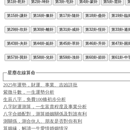
第1卦-乾卦
第2卦-坤卦
第3卦-屯卦
第4卦-蒙卦
第5卦-需卦
第15卦-謙卦
第16卦-豫卦
第17卦-隨卦
第18卦-蠱卦
第19卦-臨
第29卦-坎卦
第30卦-離卦
第31卦-咸卦
第32卦-恆卦
第33卦-遁
第43卦-夬卦
第44卦-姤卦
第45卦-萃卦
第46卦-升卦
第47卦-困
第57卦-巽卦
第58卦-兌卦
第59卦-渙卦
第60卦-節卦
第61卦-中
星塵在線算命
2025年運勢，財運、事業、吉凶詳批
紫微斗數，一生運勢分析
生辰八字，免費100條初步分析
八字財運測算，一生富貴程度及事業分析
八字合婚配對，測算婚姻關係及對誰有利
測關係，測合伙人、朋友是否對你有利
算姻緣，解讀一生愛情婚姻情況