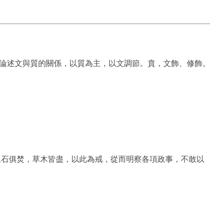
卦論述文與質的關係，以質為主，以文調節。賁，文飾、修飾。
玉石俱焚，草木皆盡，以此為戒，從而明察各項政事，不敢以