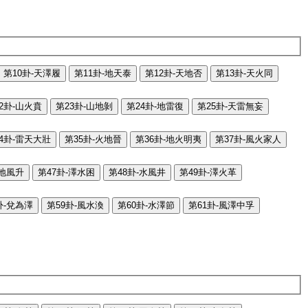
第10卦-天澤履
第11卦-地天泰
第12卦-天地否
第13卦-天火同
2卦-山火賁
第23卦-山地剝
第24卦-地雷復
第25卦-天雷無妄
4卦-雷天大壯
第35卦-火地晉
第36卦-地火明夷
第37卦-風火家人
-地風升
第47卦-澤水困
第48卦-水風井
第49卦-澤火革
卦-兌為澤
第59卦-風水渙
第60卦-水澤節
第61卦-風澤中孚