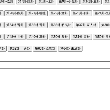
第6卦-訟卦
第7卦-師卦
第8卦-比卦
第9卦-小畜卦
第10卦-履卦
第1
卦
第20卦-觀卦
第21卦-噬嗑
第22卦-賁卦
第23卦-剝卦
第24卦-復
卦
第34卦-晉卦
第35卦-晉卦
第36卦-明夷卦
第37卦-家人卦
第38
卦
第48卦-井卦
第49卦-革卦
第50卦-鼎卦
第51卦-震卦
第52卦-艮
孚卦
第62卦-小過卦
第63卦-既濟卦
第64卦-未濟卦