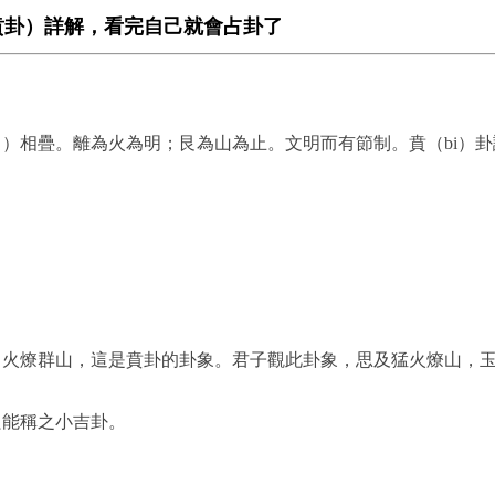
賁卦）詳解，看完自己就會占卦了
）相疊。離為火為明；艮為山為止。文明而有節制。賁（bi）
，火燎群山，這是賁卦的卦象。君子觀此卦象，思及猛火燎山，
只能稱之小吉卦。