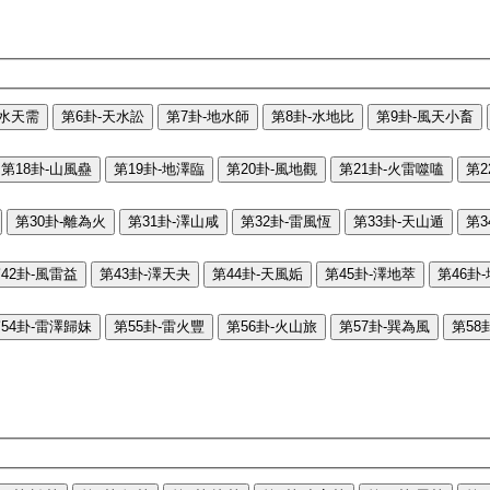
-水天需
第6卦-天水訟
第7卦-地水師
第8卦-水地比
第9卦-風天小畜
第18卦-山風蠱
第19卦-地澤臨
第20卦-風地觀
第21卦-火雷噬嗑
第2
第30卦-離為火
第31卦-澤山咸
第32卦-雷風恆
第33卦-天山遁
第3
42卦-風雷益
第43卦-澤天夬
第44卦-天風姤
第45卦-澤地萃
第46卦
54卦-雷澤歸妹
第55卦-雷火豐
第56卦-火山旅
第57卦-巽為風
第58