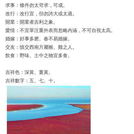
求事：條件勿太苛求，可成。
改行：改行宜，但勿誇大或太過。
開業：開業者吉利之象。
愛情：不宜單注重外表而忽略內涵，不可自視太高。
婚嫁：好事多磨。春不易婚嫁。
交友：慎交西南方屬猴、雞之人。
飲食：野味、土中之物宜多食。
吉祥色：深黃、薑黃。
吉祥數字：五、七、十。