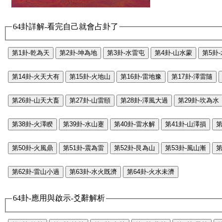
64卦詳解-看完自己就會占卦了
第1卦-乾為天
第2卦-坤為地
第3卦-水雷屯
第4卦-山水蒙
第5卦
第14卦-火天大有
第15卦-火地山
第16卦-雷地豫
第17卦-澤雷隨
第26卦-山天大畜
第27卦-山雷頤
第28卦-澤風大過
第29卦-坎為水
第38卦-火澤睽
第39卦-水山蹇
第40卦-雷水解
第41卦-山澤損
第
第50卦-火風鼎
第51卦-震為雷
第52卦-艮為山
第53卦-風山漸
第
第62卦-雷山小過
第63卦-水火既濟
第64卦-火水未濟
64卦-應用與啟示-爻辭解析