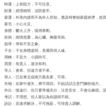
時運：上有阻力，不可任意。
財運：經理精明，須防套牢。
家運：外美內虛而不為外人所知，應及時整頓家庭經濟，使
家宅：小心火災。
身體：鬱火上升，慎用寒劑。
疾病：病情危重，為心臟、胸腹等病。
胎孕：孕有不安之象。
子女：子女身體虛弱，美麗而得人緣。
周轉：不宜大，小調尚可。
買賣：有貴人，速決有利。
等人：會來。但遠方者不來。
尋人：已在東北或南方親友家，可尋。
失物：在家中遺失，將可尋回。不妨試試注意門腳的地方。
外出：慎遠行。但只要準備充分，注意安全，不會出麻煩。
考試：不理想。但人家以為你讀得不錯。
訴訟：宜速求解決，不可拖延，可得貴人調解。