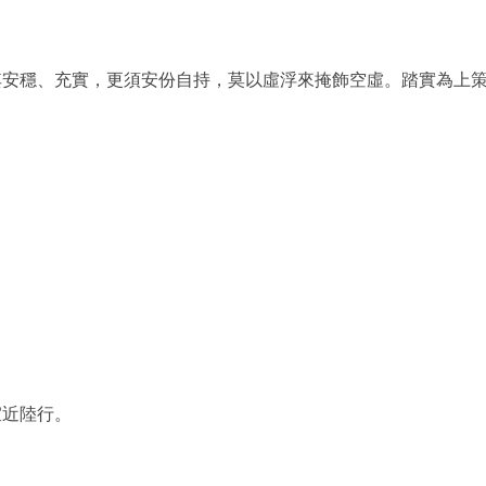
其安穩、充實，更須安份自持，莫以虛浮來掩飾空虛。踏實為上
宜近陸行。