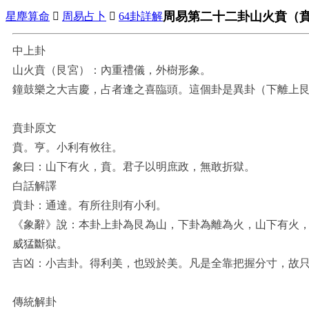
周易第二十二卦山火賁（
星塵算命

周易占卜

64卦詳解
中上卦
山火賁（艮宮）：內重禮儀，外樹形象。
鐘鼓樂之大吉慶，占者逢之喜臨頭。這個卦是異卦（下離上艮
賁卦原文
賁。亨。小利有攸往。
象曰：山下有火，賁。君子以明庶政，無敢折獄。
白話解譯
賁卦：通達。有所往則有小利。
《象辭》說：本卦上卦為艮為山，下卦為離為火，山下有火
威猛斷獄。
吉凶：小吉卦。得利美，也毀於美。凡是全靠把握分寸，故
傳統解卦