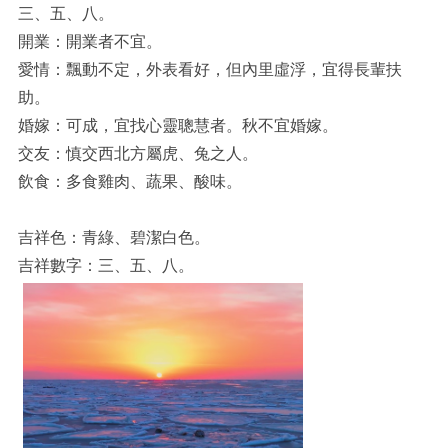
三、五、八。
開業：開業者不宜。
愛情：飄動不定，外表看好，但內里虛浮，宜得長輩扶
助。
婚嫁：可成，宜找心靈聰慧者。秋不宜婚嫁。
交友：慎交西北方屬虎、兔之人。
飲食：多食雞肉、蔬果、酸味。
吉祥色：青綠、碧潔白色。
吉祥數字：三、五、八。