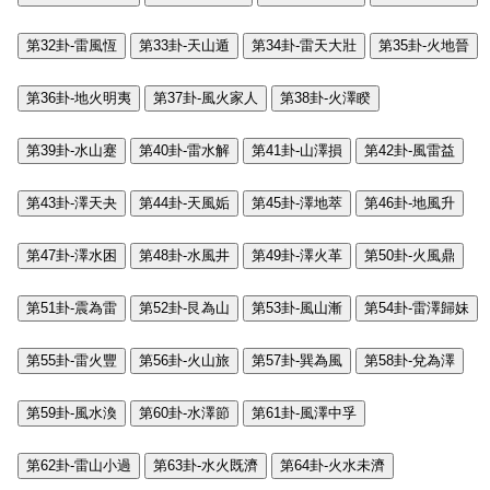
第32卦-雷風恆
第33卦-天山遁
第34卦-雷天大壯
第35卦-火地晉
第36卦-地火明夷
第37卦-風火家人
第38卦-火澤睽
第39卦-水山蹇
第40卦-雷水解
第41卦-山澤損
第42卦-風雷益
第43卦-澤天夬
第44卦-天風姤
第45卦-澤地萃
第46卦-地風升
第47卦-澤水困
第48卦-水風井
第49卦-澤火革
第50卦-火風鼎
第51卦-震為雷
第52卦-艮為山
第53卦-風山漸
第54卦-雷澤歸妹
第55卦-雷火豐
第56卦-火山旅
第57卦-巽為風
第58卦-兌為澤
第59卦-風水渙
第60卦-水澤節
第61卦-風澤中孚
第62卦-雷山小過
第63卦-水火既濟
第64卦-火水未濟