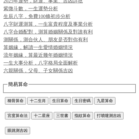
2025年運勢，財運、事業、吉凶詳批
紫微斗數，一生運勢分析
生辰八字，免費100條初步分析
八字財運測算，一生富貴程度及事業分析
八字合婚配對，測算婚姻關係及對誰有利
測關係，測合伙人、朋友是否對你有利
算姻緣，解讀一生愛情婚姻情況
流年姻緣，算最近幾年婚姻情況
一生大事分析，八字格局全面解析
六親關係，父母、子女關係吉凶
簡易算命
稱骨算命
十二生肖
生日算命
生日密碼
九星算命
宮度算命法
十二星座
三世書
指紋算命
打噴嚏測吉凶
眼跳測吉凶