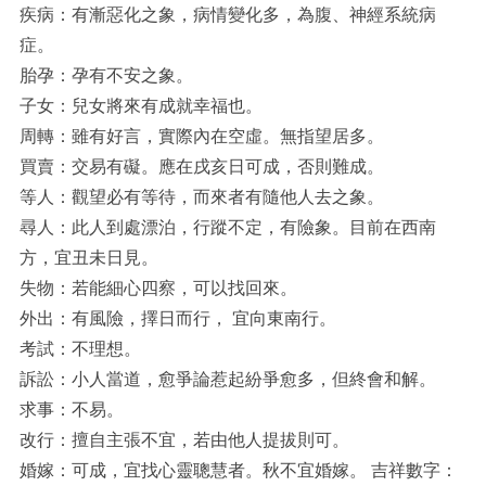
疾病：有漸惡化之象，病情變化多，為腹、神經系統病
症。
胎孕：孕有不安之象。
子女：兒女將來有成就幸福也。
周轉：雖有好言，實際內在空虛。無指望居多。
買賣：交易有礙。應在戌亥日可成，否則難成。
等人：觀望必有等待，而來者有隨他人去之象。
尋人：此人到處漂泊，行蹤不定，有險象。目前在西南
方，宜丑未日見。
失物：若能細心四察，可以找回來。
外出：有風險，擇日而行， 宜向東南行。
考試：不理想。
訴訟：小人當道，愈爭論惹起紛爭愈多，但終會和解。
求事：不易。
改行：擅自主張不宜，若由他人提拔則可。
婚嫁：可成，宜找心靈聰慧者。秋不宜婚嫁。 吉祥數字：