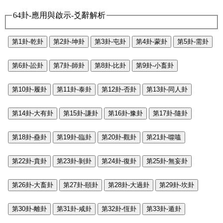
64卦-應用與啟示-爻辭解析
第1卦-乾卦
第2卦-坤卦
第3卦-屯卦
第4卦-蒙卦
第5卦-需卦
第6卦-訟卦
第7卦-師卦
第8卦-比卦
第9卦-小畜卦
第10卦-履卦
第11卦-泰卦
第12卦-否卦
第13卦-同人卦
第14卦-大有卦
第15卦-謙卦
第16卦-豫卦
第17卦-隨卦
第18卦-蠱卦
第19卦-臨卦
第20卦-觀卦
第21卦-噬嗑
第22卦-賁卦
第23卦-剝卦
第24卦-復卦
第25卦-無妄卦
第26卦-大畜卦
第27卦-頤卦
第28卦-大過卦
第29卦-坎卦
第30卦-離卦
第31卦-咸卦
第32卦-恆卦
第33卦-遁卦