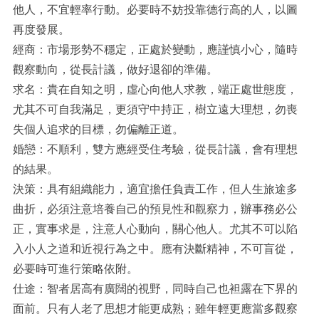
他人，不宜輕率行動。必要時不妨投靠德行高的人，以圖
再度發展。
經商：市場形勢不穩定，正處於變動，應謹慎小心，隨時
觀察動向，從長計議，做好退卻的準備。
求名：貴在自知之明，虛心向他人求教，端正處世態度，
尤其不可自我滿足，更須守中持正，樹立遠大理想，勿喪
失個人追求的目標，勿偏離正道。
婚戀：不順利，雙方應經受住考驗，從長計議，會有理想
的結果。
決策：具有組織能力，適宜擔任負責工作，但人生旅途多
曲折，必須注意培養自己的預見性和觀察力，辦事務必公
正，實事求是，注意人心動向，關心他人。尤其不可以陷
入小人之道和近視行為之中。應有決斷精神，不可盲從，
必要時可進行策略依附。
仕途：智者居高有廣闊的視野，同時自己也袒露在下界的
面前。只有人老了思想才能更成熟；雖年輕更應當多觀察