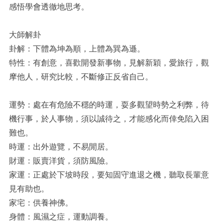
感悟學會透徹地思考。
大師解卦
卦解：下體為坤為順，上體為巽為遜。
特性：有創意，喜歡開發新事物，見解新穎，愛旅行，觀
摩他人，研究比較，不斷修正反省自己。
運勢：處在有危險不穩的時運，耍多觀望時勢之利弊，待
機行事，於人事物，須以誠待之，才能感化而倖免陷入困
難也。
時運：出外遊覽，不易閒居。
財運：販賣洋貨，須防風險。
家運：正處於下坡時段，要知固守進退之機，聽取長輩意
見有助也。
家宅：供養神佛。
身體：風濕之症，運動調養。