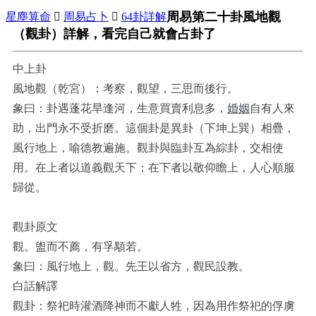
周易第二十卦風地觀
星塵算命

周易占卜

64卦詳解
（觀卦）詳解，看完自己就會占卦了
中上卦
風地觀（乾宮）：考察，觀望，三思而後行。
象曰：卦遇蓬花旱逢河，生意買賣利息多，
婚姻
自有人來
助，出門永不受折磨。這個卦是異卦（下坤上巽）相疊，
風行地上，喻德教遍施。觀卦與臨卦互為綜卦，交相使
用。在上者以道義觀天下；在下者以敬仰瞻上，人心順服
歸從。
觀卦原文
觀。盥而不薦，有孚顒若。
象曰：風行地上，觀。先王以省方，觀民設教。
白話解譯
觀卦：祭祀時灌酒降神而不獻人牲，因為用作祭祀的俘虜