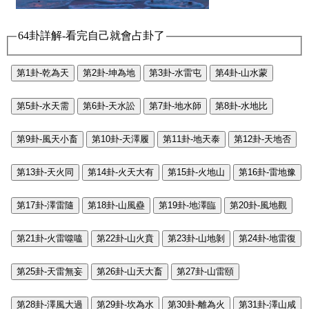
64卦詳解-看完自己就會占卦了
第1卦-乾為天
第2卦-坤為地
第3卦-水雷屯
第4卦-山水蒙
第5卦-水天需
第6卦-天水訟
第7卦-地水師
第8卦-水地比
第9卦-風天小畜
第10卦-天澤履
第11卦-地天泰
第12卦-天地否
第13卦-天火同
第14卦-火天大有
第15卦-火地山
第16卦-雷地豫
第17卦-澤雷隨
第18卦-山風蠱
第19卦-地澤臨
第20卦-風地觀
第21卦-火雷噬嗑
第22卦-山火賁
第23卦-山地剝
第24卦-地雷復
第25卦-天雷無妄
第26卦-山天大畜
第27卦-山雷頤
第28卦-澤風大過
第29卦-坎為水
第30卦-離為火
第31卦-澤山咸