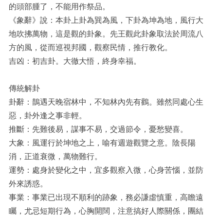
的頭部腫了，不能用作祭品。
《象辭》說：本卦上卦為巽為風，下卦為坤為地，風行大
地吹拂萬物，這是觀的卦象。先王觀此卦象取法於周流八
方的風，從而巡視邦國，觀察民情，推行教化。
吉凶：初吉卦。大徹大悟，終身幸福。
傳統解卦
卦辭：鵲遇天晚宿林中，不知林內先有鸛。雖然同處心生
惡，卦外逢之事非輕。
推斷：先難後易，謀事不易，交過節令，憂愁變喜。
大象：風運行於坤地之上，喻有週遊觀覽之意。陰長陽
消，正道衰微，萬物難行。
運勢：處身於變化之中，宜多觀察入微，心身苦惱，並防
外來誘惑。
事業：事業已出現不順利的跡象，務必謙虛慎重，高瞻遠
矚，尤忌短期行為，心胸開闊，注意搞好人際關係，團結