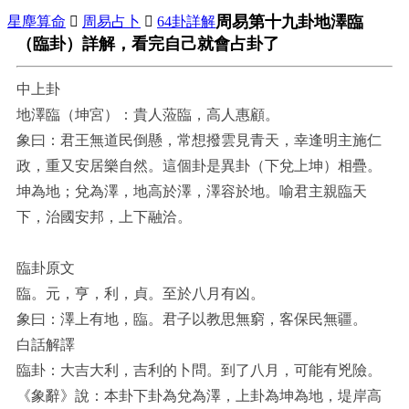
周易第十九卦地澤臨
星塵算命

周易占卜

64卦詳解
（臨卦）詳解，看完自己就會占卦了
中上卦
地澤臨（坤宮）：貴人蒞臨，高人惠顧。
象曰：君王無道民倒懸，常想撥雲見青天，幸逢明主施仁
政，重又安居樂自然。這個卦是異卦（下兌上坤）相疊。
坤為地；兌為澤，地高於澤，澤容於地。喻君主親臨天
下，治國安邦，上下融洽。
臨卦原文
臨。元，亨，利，貞。至於八月有凶。
象曰：澤上有地，臨。君子以教思無窮，客保民無疆。
白話解譯
臨卦：大吉大利，吉利的卜問。到了八月，可能有兇險。
《象辭》說：本卦下卦為兌為澤，上卦為坤為地，堤岸高