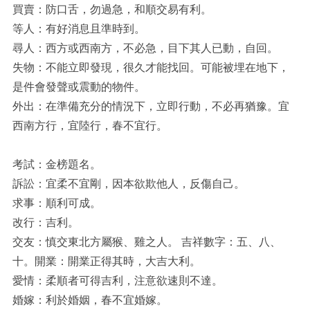
買賣：防口舌，勿過急，和順交易有利。
等人：有好消息且準時到。
尋人：西方或西南方，不必急，目下其人已動，自回。
失物：不能立即發現，很久才能找回。可能被埋在地下，
是件會發聲或震動的物件。
外出：在準備充分的情況下，立即行動，不必再猶豫。宜
西南方行，宜陸行，春不宜行。
考試：金榜題名。
訴訟：宜柔不宜剛，因本欲欺他人，反傷自己。
求事：順利可成。
改行：吉利。
交友：慎交東北方屬猴、雞之人。 吉祥數字：五、八、
十。開業：開業正得其時，大吉大利。
愛情：柔順者可得吉利，注意欲速則不達。
婚嫁：利於婚姻，春不宜婚嫁。