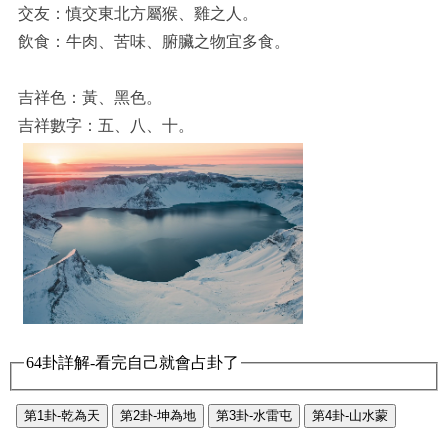
交友：慎交東北方屬猴、雞之人。
飲食：牛肉、苦味、腑臟之物宜多食。
吉祥色：黃、黑色。
吉祥數字：五、八、十。
64卦詳解-看完自己就會占卦了
第1卦-乾為天
第2卦-坤為地
第3卦-水雷屯
第4卦-山水蒙