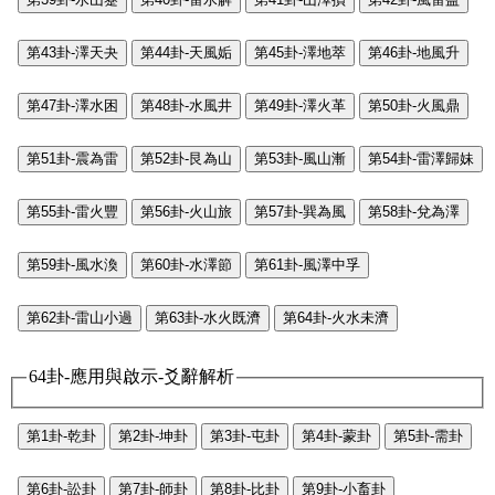
第43卦-澤天夬
第44卦-天風姤
第45卦-澤地萃
第46卦-地風升
第47卦-澤水困
第48卦-水風井
第49卦-澤火革
第50卦-火風鼎
第51卦-震為雷
第52卦-艮為山
第53卦-風山漸
第54卦-雷澤歸妹
第55卦-雷火豐
第56卦-火山旅
第57卦-巽為風
第58卦-兌為澤
第59卦-風水渙
第60卦-水澤節
第61卦-風澤中孚
第62卦-雷山小過
第63卦-水火既濟
第64卦-火水未濟
64卦-應用與啟示-爻辭解析
第1卦-乾卦
第2卦-坤卦
第3卦-屯卦
第4卦-蒙卦
第5卦-需卦
第6卦-訟卦
第7卦-師卦
第8卦-比卦
第9卦-小畜卦