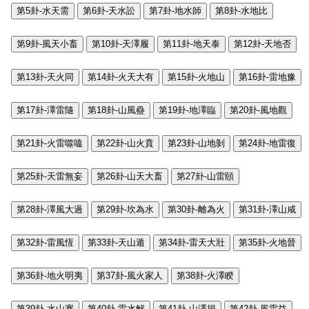
第5卦-水天需
第6卦-天水訟
第7卦-地水師
第8卦-水地比
第9卦-風天小畜
第10卦-天澤履
第11卦-地天泰
第12卦-天地否
第13卦-天火同
第14卦-火天大有
第15卦-火地山
第16卦-雷地豫
第17卦-澤雷隨
第18卦-山風蠱
第19卦-地澤臨
第20卦-風地觀
第21卦-火雷噬嗑
第22卦-山火賁
第23卦-山地剝
第24卦-地雷復
第25卦-天雷無妄
第26卦-山天大畜
第27卦-山雷頤
第28卦-澤風大過
第29卦-坎為水
第30卦-離為火
第31卦-澤山咸
第32卦-雷風恆
第33卦-天山遁
第34卦-雷天大壯
第35卦-火地晉
第36卦-地火明夷
第37卦-風火家人
第38卦-火澤睽
第39卦-水山蹇
第40卦-雷水解
第41卦-山澤損
第42卦-風雷益