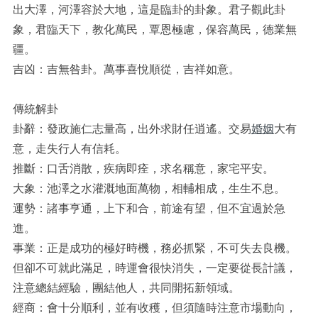
出大澤，河澤容於大地，這是臨卦的卦象。君子觀此卦
象，君臨天下，教化萬民，覃恩極慮，保容萬民，德業無
疆。
吉凶：吉無咎卦。萬事喜悅順從，吉祥如意。
傳統解卦
卦辭：發政施仁志量高，出外求財任逍遙。交易
婚姻
大有
意，走失行人有信耗。
推斷：口舌消散，疾病即痊，求名稱意，家宅平安。
大象：池澤之水灌溉地面萬物，相輔相成，生生不息。
運勢：諸事亨通，上下和合，前途有望，但不宜過於急
進。
事業：正是成功的極好時機，務必抓緊，不可失去良機。
但卻不可就此滿足，時運會很快消失，一定要從長計議，
注意總結經驗，團結他人，共同開拓新領域。
經商：會十分順利，並有收穫，但須隨時注意市場動向，