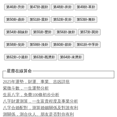
第46卦-升卦
第47卦-困卦
第48卦-井卦
第49卦-革卦
第50卦-鼎卦
第51卦-震卦
第52卦-艮卦
第53卦-漸卦
第54卦-歸妹卦
第55卦-豐卦
第56卦-旅卦
第57卦-巽卦
第58卦-兌卦
第59卦-渙卦
第60卦-節卦
第61卦-中孚卦
第62卦-小過卦
第63卦-既濟卦
第64卦-未濟卦
星塵在線算命
2025年運勢，財運、事業、吉凶詳批
紫微斗數，一生運勢分析
生辰八字，免費100條初步分析
八字財運測算，一生富貴程度及事業分析
八字合婚配對，測算婚姻關係及對誰有利
測關係，測合伙人、朋友是否對你有利