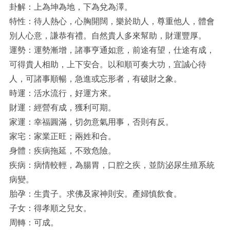
卦解：上為坤為地，下為兌為澤。
特性：待人熱心，心胸開闊，樂於助人，尊重他人，體會
別人心意，謙恭有禮。自然貴人多來幫助，財運豐厚。
運勢：運勢漸增，諸事亨通如意，前途有望，仕途有成，
可得貴人相助，上下安合。以和順可奏大功，宜誠心待
人，可諸事順暢，急進或忘形者，有破財之象。
時運：活水流行，好運方來。
財運：經營有成，獲利可期。
家運：幸福圓滿，切勿意氣用事，否則有反。
家宅：家業正旺；兩姓和合。
身體：疾病拖延，不致危險。
疾病：病情較輕，為腸胃，口腔之疾，並防泌尿生殖系統
病變。
胎孕：生貴子。求佛及家神則安。產婦慎飲食。
子女：得孝順之兒女。
周轉：可成。