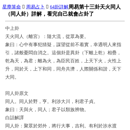
周易第十三卦天火同人
星塵算命

周易占卜

64卦詳解
（同人卦）詳解，看完自己就會占卦了
中上卦
天火同人（離宮）：隨大流，從眾為要。
象曰：心中有事犯猜疑，謀望從前不着實，幸遇明人來指
引，諸般憂悶自消之。這個卦是異卦（下離上乾）相疊，
乾為天，為君；離為火，為臣民百姓，上天下火，火性上
升，同於天，上下和同，同舟共濟，人際關係和諧，天下
大同。
同人卦原文
同人。同人於野，亨。利涉大川，利君子貞。
象曰：天與火，同人；君子以類族辨物。
白話解譯
同人卦：聚眾於郊外，將行大事，吉利。有利於涉水渡