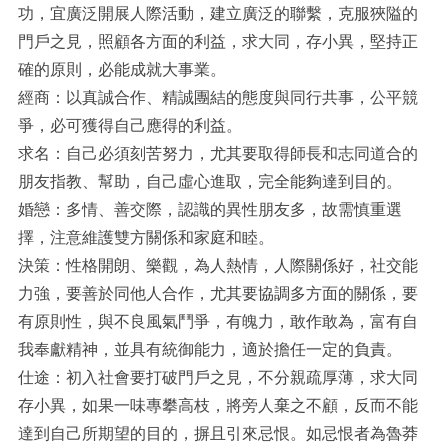
功，宜廣泛開展人際活動，建立廣泛的聯繫，克服狹隘的
門戶之見，照顧各方面的利益，求大同，存小異，堅持正
確的原則，必能成就大事業。
經商：以真誠合作、精誠團結的態度與同行共事，公平競
爭，必可獲得自己應得的利益。
求名：自己必須刻苦努力，尤其要取得師長和志同道合的
朋友指教、幫助，自己虛心進取，完全能夠達到目的。
婚戀：多情、善交際，認識的異性朋友多，故需慎重選
擇，注意維護雙方關係和家庭和睦。
決策：性格開朗、樂觀，為人熱情，人際關係好，社交能
力強，要善於同他人合作，尤其要協調多方面的關係，要
有原則性，與不良風氣鬥爭，有魄力，敢作敢為，富有自
我奉獻精神，並具有統御能力，適於擔任一定的負責。
仕途：初入社會要打破門戶之見，不分親疏厚薄，求大同
存小異，如果一味專攀高枝，將旁人棄之不顧，反而不能
達到自己所期望的目的，摒且引來忌恨。如忌恨者為魯莽