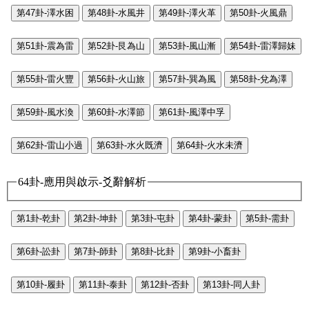
第47卦-澤水困
第48卦-水風井
第49卦-澤火革
第50卦-火風鼎
第51卦-震為雷
第52卦-艮為山
第53卦-風山漸
第54卦-雷澤歸妹
第55卦-雷火豐
第56卦-火山旅
第57卦-巽為風
第58卦-兌為澤
第59卦-風水渙
第60卦-水澤節
第61卦-風澤中孚
第62卦-雷山小過
第63卦-水火既濟
第64卦-火水未濟
64卦-應用與啟示-爻辭解析
第1卦-乾卦
第2卦-坤卦
第3卦-屯卦
第4卦-蒙卦
第5卦-需卦
第6卦-訟卦
第7卦-師卦
第8卦-比卦
第9卦-小畜卦
第10卦-履卦
第11卦-泰卦
第12卦-否卦
第13卦-同人卦