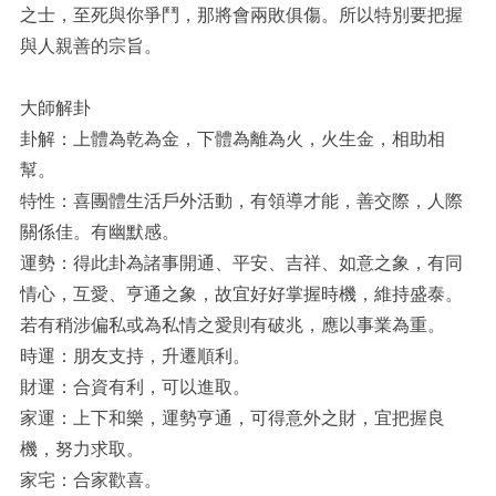
之士，至死與你爭鬥，那將會兩敗俱傷。所以特別要把握
與人親善的宗旨。
大師解卦
卦解：上體為乾為金，下體為離為火，火生金，相助相
幫。
特性：喜團體生活戶外活動，有領導才能，善交際，人際
關係佳。有幽默感。
運勢：得此卦為諸事開通、平安、吉祥、如意之象，有同
情心，互愛、亨通之象，故宜好好掌握時機，維持盛泰。
若有稍涉偏私或為私情之愛則有破兆，應以事業為重。
時運：朋友支持，升遷順利。
財運：合資有利，可以進取。
家運：上下和樂，運勢亨通，可得意外之財，宜把握良
機，努力求取。
家宅：合家歡喜。