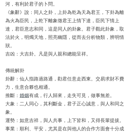
河，有利於君子的卜問。
《象辭》說：同人之卦，上卦為乾為天為君王，下卦為離
為火為臣民，上乾下離象徵君王上情下達，臣民下情上
達，君臣意志和同，這是同人的卦象。君子觀此卦象，取
法於火，明燭天地，照亮幽隱，從而去分析物類，辨明情
狀。
吉凶：大吉卦。凡是與人親和總能呈祥。
傳統解卦
卦辭：仙人指路過路通，勸君任意走西東。交易求財不費
力，生意合夥也相通。
推斷：
婚姻
有成，行人歸來，走失可見，做事無差。
大象：二人同心，其利斷金，君子正心誠意，與人和同之
象。
運勢：如意吉祥，與人共事，上下皆和，又得長輩提拔。
事業：順利、平安，尤其是在與他人的合作方面會十分成