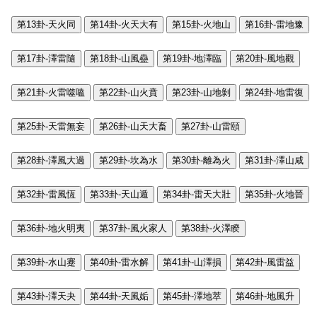
第13卦-天火同
第14卦-火天大有
第15卦-火地山
第16卦-雷地豫
第17卦-澤雷隨
第18卦-山風蠱
第19卦-地澤臨
第20卦-風地觀
第21卦-火雷噬嗑
第22卦-山火賁
第23卦-山地剝
第24卦-地雷復
第25卦-天雷無妄
第26卦-山天大畜
第27卦-山雷頤
第28卦-澤風大過
第29卦-坎為水
第30卦-離為火
第31卦-澤山咸
第32卦-雷風恆
第33卦-天山遁
第34卦-雷天大壯
第35卦-火地晉
第36卦-地火明夷
第37卦-風火家人
第38卦-火澤睽
第39卦-水山蹇
第40卦-雷水解
第41卦-山澤損
第42卦-風雷益
第43卦-澤天夬
第44卦-天風姤
第45卦-澤地萃
第46卦-地風升