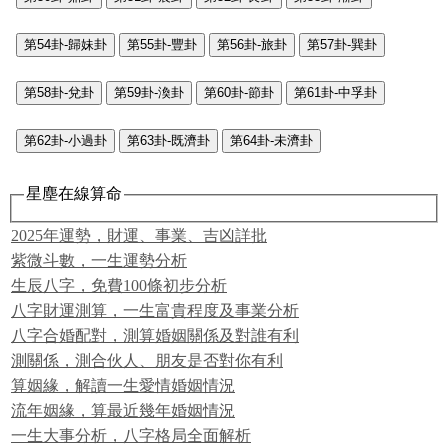
第54卦-歸妹卦
第55卦-豐卦
第56卦-旅卦
第57卦-巽卦
第58卦-兌卦
第59卦-渙卦
第60卦-節卦
第61卦-中孚卦
第62卦-小過卦
第63卦-既濟卦
第64卦-未濟卦
星塵在線算命
2025年運勢，財運、事業、吉凶詳批
紫微斗數，一生運勢分析
生辰八字，免費100條初步分析
八字財運測算，一生富貴程度及事業分析
八字合婚配對，測算婚姻關係及對誰有利
測關係，測合伙人、朋友是否對你有利
算姻緣，解讀一生愛情婚姻情況
流年姻緣，算最近幾年婚姻情況
一生大事分析，八字格局全面解析