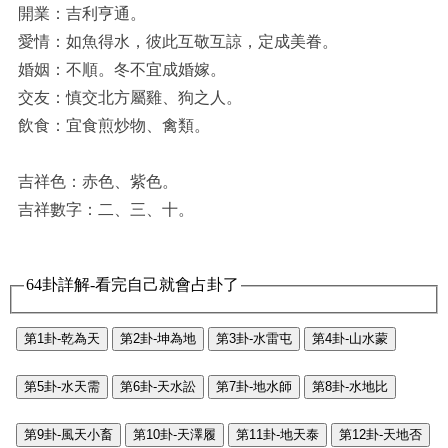
開業：吉利亨通。
愛情：如魚得水，彼此互敬互諒，定成美眷。
婚姻：不順。冬不宜成婚嫁。
交友：慎交北方屬雞、狗之人。
飲食：宜食煎炒物、禽類。
吉祥色：赤色、紫色。
吉祥數字：二、三、十。
64卦詳解-看完自己就會占卦了
第1卦-乾為天
第2卦-坤為地
第3卦-水雷屯
第4卦-山水蒙
第5卦-水天需
第6卦-天水訟
第7卦-地水師
第8卦-水地比
第9卦-風天小畜
第10卦-天澤履
第11卦-地天泰
第12卦-天地否