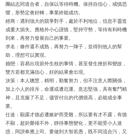
團結志同道合者，自保以等待時機。保持自信心，戒慎恐
懼，形勢定會好轉，事業終能成功。
經商：遇到強大的競爭對手，處於不利地位，信息不靈造
成重大損失。應格外小心謹慎，堅持守勢，等待有利時機
到來，再努力發展自己的事業。
求名：條件還不成熟，再努力一陣子，並得到他人的幫
助，理想可以實現。
婚戀：容易出現節外生枝的事情，甚至發生挫折和變故，
雙方若都充滿信心，好的結果會出現。
決策：本人聰慧，精明，勤奮努力，但不注意人際關係，
加上小人的排斥，命運或遭厄運。意志堅強，具有奮鬥精
神，且克服了不足，儘管付出的代價很高，必能成全事
業。
仕途：顯露才德必遭嫉妒而受難，所以要有才不露，有德
不顯，超於榮祿不外，靜待事態變化，更不能受小人迷
惑，阿諛奉應上司。要做到大智若愚，既不同流合污，又