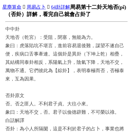
周易第十二卦天地否(pǐ)
星塵算命

周易占卜

64卦詳解
（否卦）詳解，看完自己就會占卦了
中中卦
天地否（乾宮）：受阻，閉塞，無能為力。
象曰：虎落陷坑不堪言，進前容易退後難，謀望不遂自己
便，疾病口舌事牽連。這個卦是異卦（下坤上乾）相疊，
其結構同泰卦相反，系陽氣上升，陰氣下降，天地不交，
萬物不通。它們彼此為【綜卦】，表明泰極而否，否極泰
來，互為因果。
否卦原文
否。否之匪人。不利君子貞。大往小來。
象曰：天地不交，否。君子以儉德辟難，不可榮以祿。
白話解譯
否卦：為小人所隔閡，這是不利於君子的占卜，事業也將