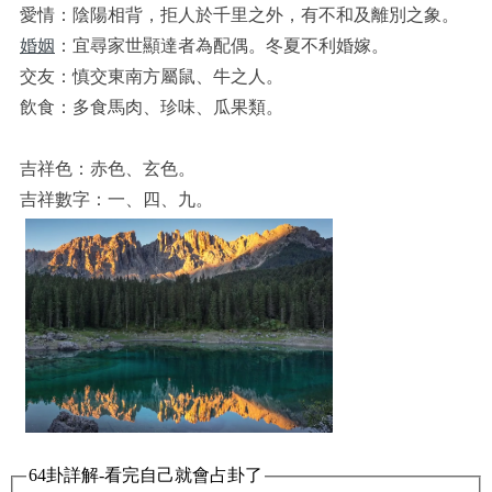
愛情：陰陽相背，拒人於千里之外，有不和及離別之象。
婚姻
：宜尋家世顯達者為配偶。冬夏不利婚嫁。
交友：慎交東南方屬鼠、牛之人。
飲食：多食馬肉、珍味、瓜果類。
吉祥色：赤色、玄色。
吉祥數字：一、四、九。
64卦詳解-看完自己就會占卦了