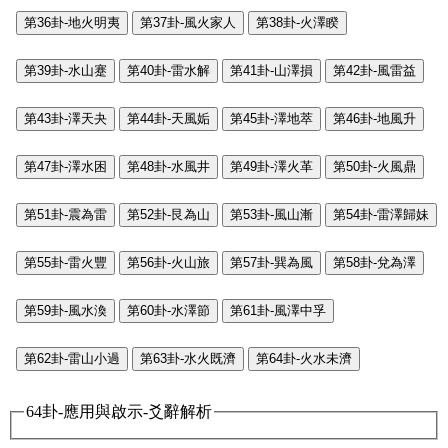
第36卦-地火明夷
第37卦-風火家人
第38卦-火澤睽
第39卦-水山蹇
第40卦-雷水解
第41卦-山澤損
第42卦-風雷益
第43卦-澤天夬
第44卦-天風姤
第45卦-澤地萃
第46卦-地風升
第47卦-澤水困
第48卦-水風井
第49卦-澤火革
第50卦-火風鼎
第51卦-震為雷
第52卦-艮為山
第53卦-風山漸
第54卦-雷澤歸妹
第55卦-雷火豐
第56卦-火山旅
第57卦-巽為風
第58卦-兌為澤
第59卦-風水渙
第60卦-水澤節
第61卦-風澤中孚
第62卦-雷山小過
第63卦-水火既濟
第64卦-火水未濟
64卦-應用與啟示-爻辭解析