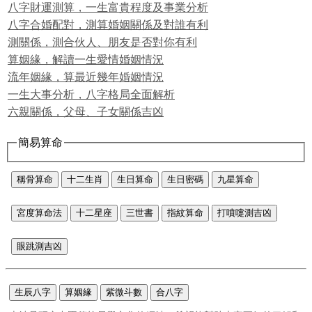
八字財運測算，一生富貴程度及事業分析
八字合婚配對，測算婚姻關係及對誰有利
測關係，測合伙人、朋友是否對你有利
算姻緣，解讀一生愛情婚姻情況
流年姻緣，算最近幾年婚姻情況
一生大事分析，八字格局全面解析
六親關係，父母、子女關係吉凶
簡易算命
稱骨算命
十二生肖
生日算命
生日密碼
九星算命
宮度算命法
十二星座
三世書
指紋算命
打噴嚏測吉凶
眼跳測吉凶
生辰八字
算姻緣
紫微斗數
合八字