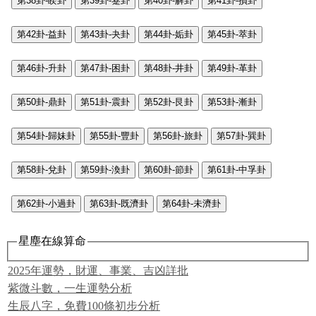
第38卦-睽卦
第39卦-蹇卦
第40卦-解卦
第41卦-損卦
第42卦-益卦
第43卦-夬卦
第44卦-姤卦
第45卦-萃卦
第46卦-升卦
第47卦-困卦
第48卦-井卦
第49卦-革卦
第50卦-鼎卦
第51卦-震卦
第52卦-艮卦
第53卦-漸卦
第54卦-歸妹卦
第55卦-豐卦
第56卦-旅卦
第57卦-巽卦
第58卦-兌卦
第59卦-渙卦
第60卦-節卦
第61卦-中孚卦
第62卦-小過卦
第63卦-既濟卦
第64卦-未濟卦
星塵在線算命
2025年運勢，財運、事業、吉凶詳批
紫微斗數，一生運勢分析
生辰八字，免費100條初步分析