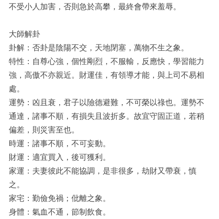
不受小人加害，否則急於高攀，最終會帶來羞辱。
大師解卦
卦解：否卦是陰陽不交，天地閉塞，萬物不生之象。
特性：自尊心強，個性剛烈，不服輸，反應快，學習能力
強，高傲不亦親近。財運佳，有領導才能，與上司不易相
處。
運勢：凶且衰，君子以險德避難，不可榮以祿也。運勢不
通達，諸事不順，有損失且波折多。故宜守固正道，若稍
偏差，則災害至也。
時運：諸事不順，不可妄動。
財運：適宜買入，後可獲利。
家運：夫妻彼此不能協調，是非很多，劫財又帶衰，慎
之。
家宅：勤儉免禍；仳離之象。
身體：氣血不通，節制飲食。