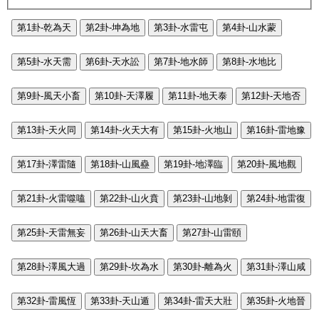
第1卦-乾為天
第2卦-坤為地
第3卦-水雷屯
第4卦-山水蒙
第5卦-水天需
第6卦-天水訟
第7卦-地水師
第8卦-水地比
第9卦-風天小畜
第10卦-天澤履
第11卦-地天泰
第12卦-天地否
第13卦-天火同
第14卦-火天大有
第15卦-火地山
第16卦-雷地豫
第17卦-澤雷隨
第18卦-山風蠱
第19卦-地澤臨
第20卦-風地觀
第21卦-火雷噬嗑
第22卦-山火賁
第23卦-山地剝
第24卦-地雷復
第25卦-天雷無妄
第26卦-山天大畜
第27卦-山雷頤
第28卦-澤風大過
第29卦-坎為水
第30卦-離為火
第31卦-澤山咸
第32卦-雷風恆
第33卦-天山遁
第34卦-雷天大壯
第35卦-火地晉