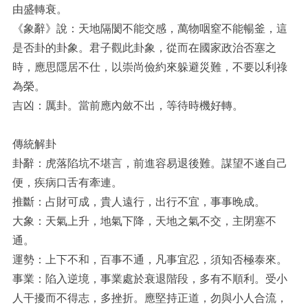
由盛轉衰。
《象辭》說：天地隔閡不能交感，萬物咽窒不能暢釜，這
是否卦的卦象。君子觀此卦象，從而在國家政治否塞之
時，應思隱居不仕，以崇尚儉約來躲避災難，不要以利祿
為榮。
吉凶：厲卦。當前應內斂不出，等待時機好轉。
傳統解卦
卦辭：虎落陷坑不堪言，前進容易退後難。謀望不遂自己
便，疾病口舌有牽連。
推斷：占財可成，貴人遠行，出行不宜，事事晚成。
大象：天氣上升，地氣下降，天地之氣不交，主閉塞不
通。
運勢：上下不和，百事不通，凡事宜忍，須知否極泰來。
事業：陷入逆境，事業處於衰退階段，多有不順利。受小
人干擾而不得志，多挫折。應堅持正道，勿與小人合流，