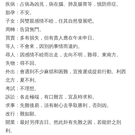
疾病：占病為凶兆，病在腦、肺及腸胃等，慎防癌症。
胎孕：不安。
子女：與雙親感情不睦，任其自然發展吧。
周轉：告貸無門。
買賣：多有損失，但有貴人應在午未申日。
等人：不會來，因別的事情而違約。
尋人：因感情不睦而出走，去向不明，難尋。東南方。
失物：尋不回。
外出：會遇到不少麻煩和困難，宜推遲或提前行動。利西
北方，夏不利。
考試：不理想。
訴訟：各走極端，有口難言，宜及時求和。
求事：先難後易，須有耐心去爭取勝利，否則凶。
改行：難如願。
開業：最好另擇吉日。然此卦有先難之困，若能舒之則
利。