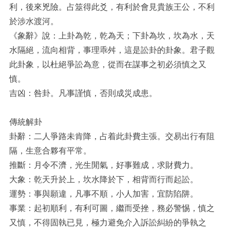
利，後來兇險。占筮得此爻，有利於會見貴族王公，不利
於涉水渡河。
《象辭》說：上卦為乾，乾為天；下卦為坎，坎為水，天
水隔絕，流向相背，事理乖舛，這是訟卦的卦象。君子觀
此卦象，以杜絕爭訟為意，從而在謀事之初必須慎之又
慎。
吉凶：咎卦。凡事謹慎，否則成災成患。
傳統解卦
卦辭：二人爭路未肯降，占着此卦費主張。交易出行有阻
隔，生意合夥有平常。
推斷：月令不濟，光生閒氣，好事難成，求財費力。
大象：乾天升於上，坎水降於下，相背而行而起訟。
運勢：事與願違，凡事不順，小人加害，宜防陷阱。
事業：起初順利，有利可圖，繼而受挫，務必警惕，慎之
又慎，不得固執已見，極力避免介入訴訟糾紛的爭執之