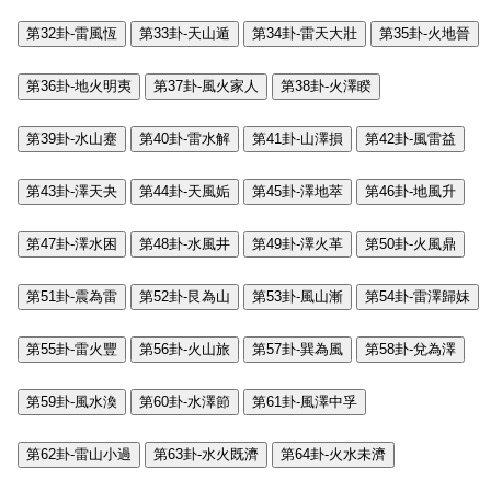
第32卦-雷風恆
第33卦-天山遁
第34卦-雷天大壯
第35卦-火地晉
第36卦-地火明夷
第37卦-風火家人
第38卦-火澤睽
第39卦-水山蹇
第40卦-雷水解
第41卦-山澤損
第42卦-風雷益
第43卦-澤天夬
第44卦-天風姤
第45卦-澤地萃
第46卦-地風升
第47卦-澤水困
第48卦-水風井
第49卦-澤火革
第50卦-火風鼎
第51卦-震為雷
第52卦-艮為山
第53卦-風山漸
第54卦-雷澤歸妹
第55卦-雷火豐
第56卦-火山旅
第57卦-巽為風
第58卦-兌為澤
第59卦-風水渙
第60卦-水澤節
第61卦-風澤中孚
第62卦-雷山小過
第63卦-水火既濟
第64卦-火水未濟