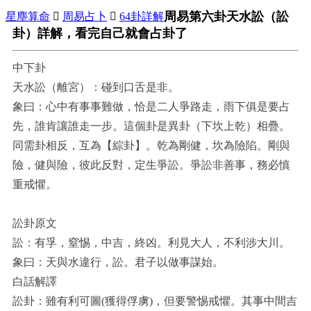
周易第六卦天水訟（訟
星塵算命

周易占卜

64卦詳解
卦）詳解，看完自己就會占卦了
中下卦
天水訟（離宮）：碰到口舌是非。
象曰：心中有事事難做，恰是二人爭路走，雨下俱是要占
先，誰肯讓誰走一步。這個卦是異卦（下坎上乾）相疊。
同需卦相反，互為【綜卦】。乾為剛健，坎為險陷。剛與
險，健與險，彼此反對，定生爭訟。爭訟非善事，務必慎
重戒懼。
訟卦原文
訟：有孚，窒惕，中吉，終凶。利見大人，不利涉大川。
象曰：天與水違行，訟。君子以做事謀始。
白話解譯
訟卦：雖有利可圖(獲得俘虜)，但要警惕戒懼。其事中間吉