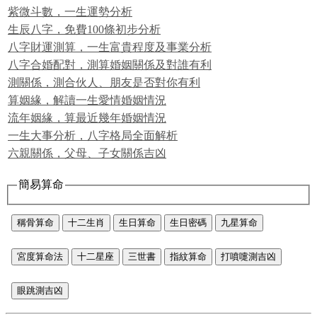
紫微斗數，一生運勢分析
生辰八字，免費100條初步分析
八字財運測算，一生富貴程度及事業分析
八字合婚配對，測算婚姻關係及對誰有利
測關係，測合伙人、朋友是否對你有利
算姻緣，解讀一生愛情婚姻情況
流年姻緣，算最近幾年婚姻情況
一生大事分析，八字格局全面解析
六親關係，父母、子女關係吉凶
簡易算命
稱骨算命
十二生肖
生日算命
生日密碼
九星算命
宮度算命法
十二星座
三世書
指紋算命
打噴嚏測吉凶
眼跳測吉凶