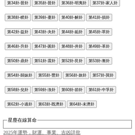
第34卦-晉卦
第35卦-晉卦
第36卦-明夷卦
第37卦-家人卦
第38卦-睽卦
第39卦-蹇卦
第40卦-解卦
第41卦-損卦
第42卦-益卦
第43卦-夬卦
第44卦-姤卦
第45卦-萃卦
第46卦-升卦
第47卦-困卦
第48卦-井卦
第49卦-革卦
第50卦-鼎卦
第51卦-震卦
第52卦-艮卦
第53卦-漸卦
第54卦-歸妹卦
第55卦-豐卦
第56卦-旅卦
第57卦-巽卦
第58卦-兌卦
第59卦-渙卦
第60卦-節卦
第61卦-中孚卦
第62卦-小過卦
第63卦-既濟卦
第64卦-未濟卦
星塵在線算命
2025年運勢，財運、事業、吉凶詳批