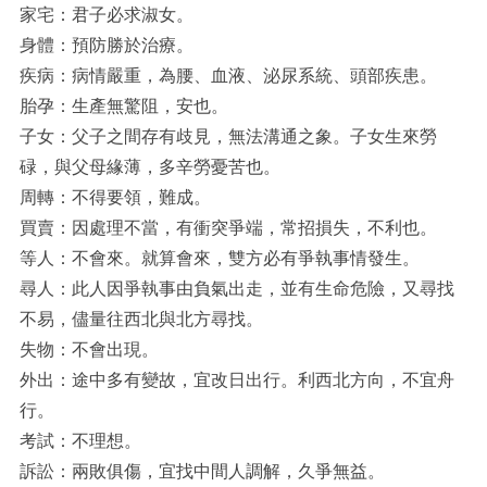
家宅：君子必求淑女。
身體：預防勝於治療。
疾病：病情嚴重，為腰、血液、泌尿系統、頭部疾患。
胎孕：生產無驚阻，安也。
子女：父子之間存有歧見，無法溝通之象。子女生來勞
碌，與父母緣薄，多辛勞憂苦也。
周轉：不得要領，難成。
買賣：因處理不當，有衝突爭端，常招損失，不利也。
等人：不會來。就算會來，雙方必有爭執事情發生。
尋人：此人因爭執事由負氣出走，並有生命危險，又尋找
不易，儘量往西北與北方尋找。
失物：不會出現。
外出：途中多有變故，宜改日出行。利西北方向，不宜舟
行。
考試：不理想。
訴訟：兩敗俱傷，宜找中間人調解，久爭無益。