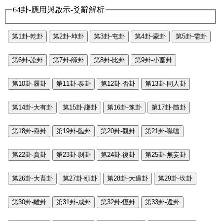
64卦-應用與啟示-爻辭解析
第1卦-乾卦
第2卦-坤卦
第3卦-屯卦
第4卦-蒙卦
第5卦-需卦
第6卦-訟卦
第7卦-師卦
第8卦-比卦
第9卦-小畜卦
第10卦-履卦
第11卦-泰卦
第12卦-否卦
第13卦-同人卦
第14卦-大有卦
第15卦-謙卦
第16卦-豫卦
第17卦-隨卦
第18卦-蠱卦
第19卦-臨卦
第20卦-觀卦
第21卦-噬嗑
第22卦-賁卦
第23卦-剝卦
第24卦-復卦
第25卦-無妄卦
第26卦-大畜卦
第27卦-頤卦
第28卦-大過卦
第29卦-坎卦
第30卦-離卦
第31卦-咸卦
第32卦-恆卦
第33卦-遁卦