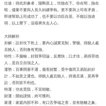
仕途：得此卦象者，陽剛居上，坎險在下。你在明，險在
暗，儘量不要與人長久糾纏爭執。更不要與上司有矛盾，
即便幫助上司成功了，也不要以功臣自居。不能以強凌
弱，以上壓下，這樣將失去人心。
大師解卦
卦解：訟卦坎下乾上，要內心誠實克制，警惕。得饒人處
且饒人，否則會有兇險。
特性：不服輸，好競爭辯論，反應快，口才佳，易得罪他
人，是自立自強之人。
運勢：百事閉塞不通，傷害頻繁，受中傷而又易陷於奸
計，不如意之運也。得饒人處且饒人，得過且過，莫再爭
訟，否則皆不利也。
時運：功名受阻，不宜樹敵。
財運：開始謹慎，終可獲利。
家運：家庭內部不和，有口舌爭端之害，並有散離之象。