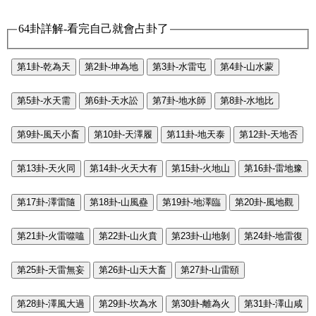
64卦詳解-看完自己就會占卦了
第1卦-乾為天
第2卦-坤為地
第3卦-水雷屯
第4卦-山水蒙
第5卦-水天需
第6卦-天水訟
第7卦-地水師
第8卦-水地比
第9卦-風天小畜
第10卦-天澤履
第11卦-地天泰
第12卦-天地否
第13卦-天火同
第14卦-火天大有
第15卦-火地山
第16卦-雷地豫
第17卦-澤雷隨
第18卦-山風蠱
第19卦-地澤臨
第20卦-風地觀
第21卦-火雷噬嗑
第22卦-山火賁
第23卦-山地剝
第24卦-地雷復
第25卦-天雷無妄
第26卦-山天大畜
第27卦-山雷頤
第28卦-澤風大過
第29卦-坎為水
第30卦-離為火
第31卦-澤山咸