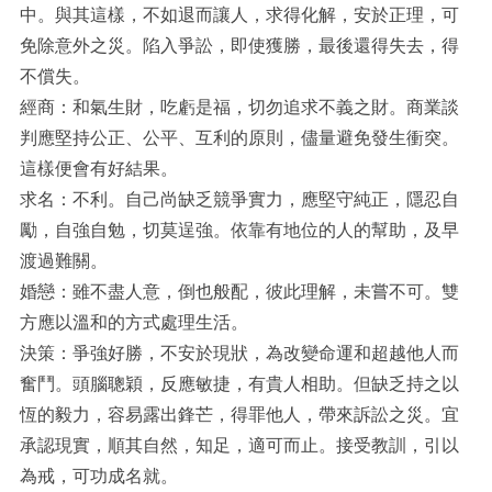
中。與其這樣，不如退而讓人，求得化解，安於正理，可
免除意外之災。陷入爭訟，即使獲勝，最後還得失去，得
不償失。
經商：和氣生財，吃虧是福，切勿追求不義之財。商業談
判應堅持公正、公平、互利的原則，儘量避免發生衝突。
這樣便會有好結果。
求名：不利。自己尚缺乏競爭實力，應堅守純正，隱忍自
勵，自強自勉，切莫逞強。依靠有地位的人的幫助，及早
渡過難關。
婚戀：雖不盡人意，倒也般配，彼此理解，未嘗不可。雙
方應以溫和的方式處理生活。
決策：爭強好勝，不安於現狀，為改變命運和超越他人而
奮鬥。頭腦聰穎，反應敏捷，有貴人相助。但缺乏持之以
恆的毅力，容易露出鋒芒，得罪他人，帶來訴訟之災。宜
承認現實，順其自然，知足，適可而止。接受教訓，引以
為戒，可功成名就。