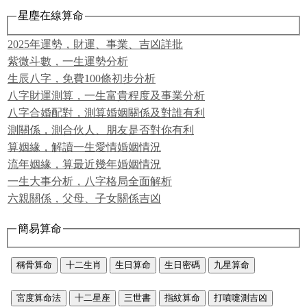
星塵在線算命
2025年運勢，財運、事業、吉凶詳批
紫微斗數，一生運勢分析
生辰八字，免費100條初步分析
八字財運測算，一生富貴程度及事業分析
八字合婚配對，測算婚姻關係及對誰有利
測關係，測合伙人、朋友是否對你有利
算姻緣，解讀一生愛情婚姻情況
流年姻緣，算最近幾年婚姻情況
一生大事分析，八字格局全面解析
六親關係，父母、子女關係吉凶
簡易算命
稱骨算命
十二生肖
生日算命
生日密碼
九星算命
宮度算命法
十二星座
三世書
指紋算命
打噴嚏測吉凶