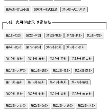
第62卦-雷山小過
第63卦-水火既濟
第64卦-火水未濟
64卦-應用與啟示-爻辭解析
第1卦-乾卦
第2卦-坤卦
第3卦-屯卦
第4卦-蒙卦
第5卦-需卦
第6卦-訟卦
第7卦-師卦
第8卦-比卦
第9卦-小畜卦
第10卦-履卦
第11卦-泰卦
第12卦-否卦
第13卦-同人卦
第14卦-大有卦
第15卦-謙卦
第16卦-豫卦
第17卦-隨卦
第18卦-蠱卦
第19卦-臨卦
第20卦-觀卦
第21卦-噬嗑
第22卦-賁卦
第23卦-剝卦
第24卦-復卦
第25卦-無妄卦
第26卦-大畜卦
第27卦-頤卦
第28卦-大過卦
第29卦-坎卦