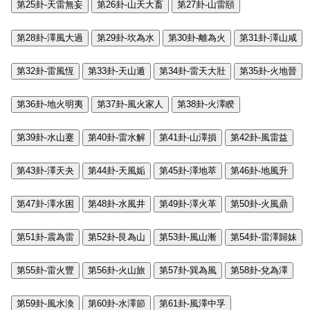
第25卦-天雷無妄
第26卦-山天大畜
第27卦-山雷頤
第28卦-澤風大過
第29卦-坎為水
第30卦-離為火
第31卦-澤山咸
第32卦-雷風恆
第33卦-天山遁
第34卦-雷天大壯
第35卦-火地晉
第36卦-地火明夷
第37卦-風火家人
第38卦-火澤睽
第39卦-水山蹇
第40卦-雷水解
第41卦-山澤損
第42卦-風雷益
第43卦-澤天夬
第44卦-天風姤
第45卦-澤地萃
第46卦-地風升
第47卦-澤水困
第48卦-水風井
第49卦-澤火革
第50卦-火風鼎
第51卦-震為雷
第52卦-艮為山
第53卦-風山漸
第54卦-雷澤歸妹
第55卦-雷火豐
第56卦-火山旅
第57卦-巽為風
第58卦-兌為澤
第59卦-風水渙
第60卦-水澤節
第61卦-風澤中孚