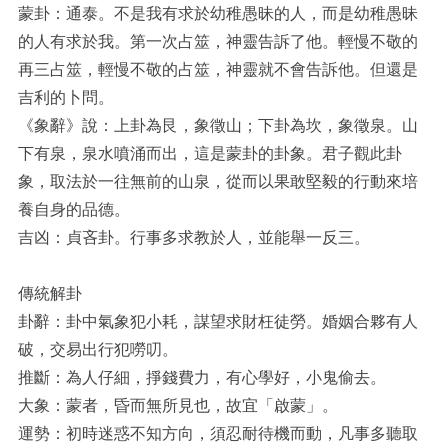
蒙卦：通泰。不是我有求於幼稚愚昧的人，而是幼稚愚昧
的人有求於我。第一次占筮，神靈告訴了他。輕慢不敬的
再三占筮，輕慢不敬的占筮，神靈就不會告訴他。但還是
吉利的卜問。
《象辭》說：上卦為艮，象徵山；下卦為坎，象徵泉。山
下有泉，泉水噴涌而出，這是蒙卦的卦象。君子觀此卦
象，取法於一往無前的山泉，從而以果敢堅毅的行動來培
養自身的品德。
吉凶：貞吝卦。行事多求教於人，並能舉一反三。
傳統解卦
卦辭：卦中氣象犯小耗，謀望求財枉徒勞。婚姻合夥有人
破，交易出行犯嘮叨。
推斷：為人仔細，掙錢費力，有心學好，小鬼偷去。
大象：蒙者，昏而無所見也，故宜「啟蒙」。
運勢：初時迷惑不知方向，須忍耐待機而動，凡事多聽取