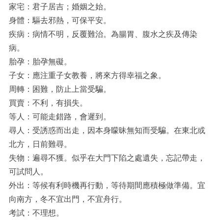
家宅：君子居吉；婚姻之始。
身體：驅去邪熱，可保平安。
疾病：病情不明，反覆難治。為腸胃、腹水之疾及傳染
病。
胎孕：胎孕無礙。
子女：應注重子女教養，將來方得幸福之象。
周轉：困難，防止上當受騙。
買賣：不利，有損失。
等人：可能走錯路，會遲到。
尋人：受誘惑而出走，因本身矇昧無知而受騙。在東北或
北方，日前難尋。
失物：遍尋不獲。似乎在大門下陷之處遺失，忘記帶走，
可試問人。
外出：等候有利時機再行動，等待期間應積極做準備。宜
向南方，冬不宜出門，不宜舟行。
考試：不理想。