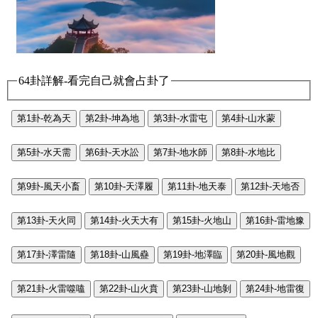
64卦詳解-看完自己就會占卦了
第1卦-乾為天
第2卦-坤為地
第3卦-水雷屯
第4卦-山水蒙
第5卦-水天需
第6卦-天水訟
第7卦-地水師
第8卦-水地比
第9卦-風天小畜
第10卦-天澤履
第11卦-地天泰
第12卦-天地否
第13卦-天火同
第14卦-火天大有
第15卦-火地山
第16卦-雷地豫
第17卦-澤雷隨
第18卦-山風蠱
第19卦-地澤臨
第20卦-風地觀
第21卦-火雷噬嗑
第22卦-山火賁
第23卦-山地剝
第24卦-地雷復