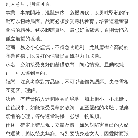
別人意見，則運可通。
事業：事業開始，混亂無序，危機四伏，以勇敢堅毅的行
動可以扭轉局面。然而必須接受嚴格教育，培養這種奮發
圖強的精神。務必腳踏實地，最忌好高騖遠，否則會陷入
孤立無援的境地。
經商：務必小心謹慎，不得急功近利，尤其應樹立高尚的
商業道德，以良好的信譽提高競爭力而取勝。
求名：必須接受良好的基礎教育，陶冶情操。且動機純
正，可以達到目的。
婚戀：注意考察對方品德，不可以金錢為誘鉺。夫妻需相
互寬容、理解。
決策：有時會陷入迷惘困頓的境地，加上膽小、不果斷，
往往誤事。如能接受長輩的教誨，甚至嚴酷的考驗，拋棄
疑懼的心理，等待適當時機，必然一帆風順。
仕途：確定正確法規，立體為嚴。如果對陷害自己的人姑
息遷就，將以後患無窮。特別要防身邊女人，因愛財而毀