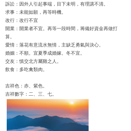
訴訟：因外人引起事端，目下未明，有理講不清。
求事：未能如願，再等時機。
改行：改行不宜
開業：開業者不宜。再等一段時間，籌備好資金再做打
算。
愛情：落花有意流水無情，主缺乏勇氣與決心。
婚姻：不順。宜夏季成婚嫁。冬不宜。
交友：慎交北方屬雞之人。
飲食：多吃禽類肉。
吉祥色：赤、紫色。
吉祥數字：二、三、七。