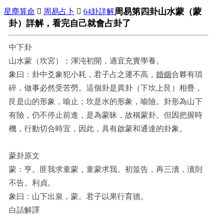
周易第四卦山水蒙（蒙
星塵算命

周易占卜

64卦詳解
卦）詳解，看完自己就會占卦了
中下卦
山水蒙（坎宮）：渾沌初開，適宜充實學養。
象曰：卦中爻象犯小耗，君子占之運不高，
婚姻
合夥有瑣
碎，做事必然受苦勞。這個卦是異卦（下坎上艮）相疊，
艮是山的形象，喻止；坎是水的形象，喻險。卦形為山下
有險，仍不停止前進，是為蒙昧，故稱蒙卦。但因把握時
機，行動切合時宜，因此，具有啟蒙和通達的卦象。
蒙卦原文
蒙：亨。匪我求童蒙，童蒙求我。初筮告，再三瀆，瀆則
不告。利貞。
象曰：山下出泉，蒙。君子以果行育德。
白話解譯