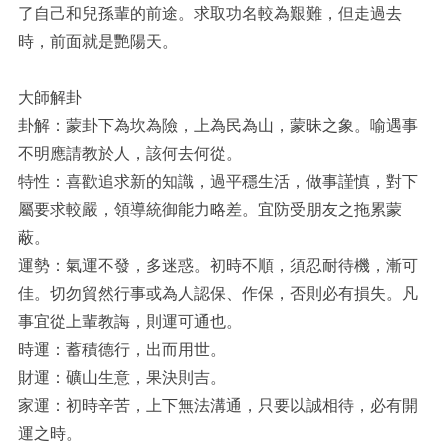
了自己和兒孫輩的前途。求取功名較為艱難，但走過去
時，前面就是艷陽天。
大師解卦
卦解：蒙卦下為坎為險，上為民為山，蒙昧之象。喻遇事
不明應請教於人，該何去何從。
特性：喜歡追求新的知識，過平穩生活，做事謹慎，對下
屬要求較嚴，領導統御能力略差。宜防受朋友之拖累蒙
蔽。
運勢：氣運不發，多迷惑。初時不順，須忍耐待機，漸可
佳。切勿貿然行事或為人認保、作保，否則必有損失。凡
事宜從上輩教誨，則運可通也。
時運：蓄積德行，出而用世。
財運：礦山生意，果決則吉。
家運：初時辛苦，上下無法溝通，只要以誠相待，必有開
運之時。