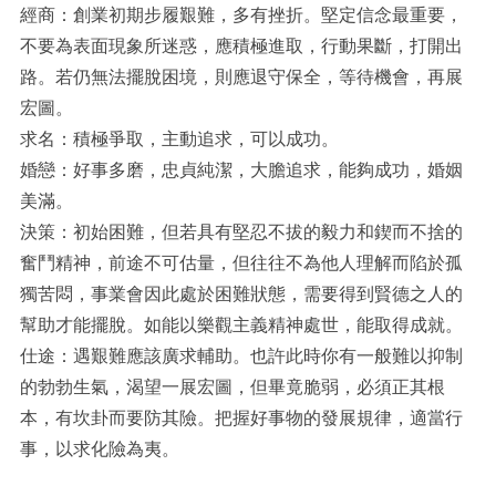
經商：創業初期步履艱難，多有挫折。堅定信念最重要，
不要為表面現象所迷惑，應積極進取，行動果斷，打開出
路。若仍無法擺脫困境，則應退守保全，等待機會，再展
宏圖。
求名：積極爭取，主動追求，可以成功。
婚戀：好事多磨，忠貞純潔，大膽追求，能夠成功，婚姻
美滿。
決策：初始困難，但若具有堅忍不拔的毅力和鍥而不捨的
奮鬥精神，前途不可估量，但往往不為他人理解而陷於孤
獨苦悶，事業會因此處於困難狀態，需要得到賢德之人的
幫助才能擺脫。如能以樂觀主義精神處世，能取得成就。
仕途：遇艱難應該廣求輔助。也許此時你有一般難以抑制
的勃勃生氣，渴望一展宏圖，但畢竟脆弱，必須正其根
本，有坎卦而要防其險。把握好事物的發展規律，適當行
事，以求化險為夷。