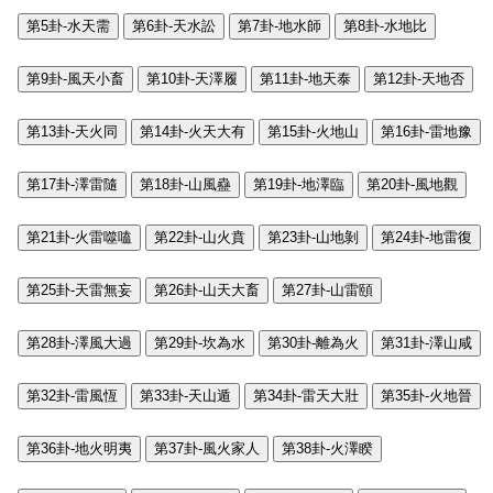
第5卦-水天需
第6卦-天水訟
第7卦-地水師
第8卦-水地比
第9卦-風天小畜
第10卦-天澤履
第11卦-地天泰
第12卦-天地否
第13卦-天火同
第14卦-火天大有
第15卦-火地山
第16卦-雷地豫
第17卦-澤雷隨
第18卦-山風蠱
第19卦-地澤臨
第20卦-風地觀
第21卦-火雷噬嗑
第22卦-山火賁
第23卦-山地剝
第24卦-地雷復
第25卦-天雷無妄
第26卦-山天大畜
第27卦-山雷頤
第28卦-澤風大過
第29卦-坎為水
第30卦-離為火
第31卦-澤山咸
第32卦-雷風恆
第33卦-天山遁
第34卦-雷天大壯
第35卦-火地晉
第36卦-地火明夷
第37卦-風火家人
第38卦-火澤睽