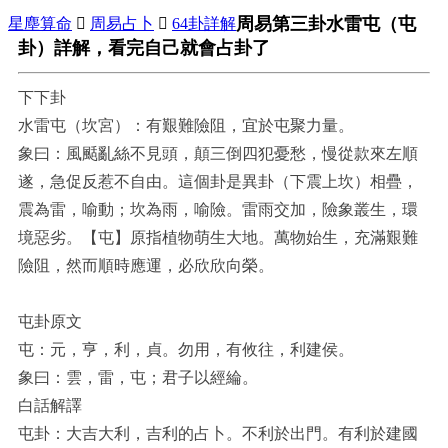
周易第三卦水雷屯（屯
星塵算命

周易占卜

64卦詳解
卦）詳解，看完自己就會占卦了
下下卦
水雷屯（坎宮）：有艱難險阻，宜於屯聚力量。
象曰：風颳亂絲不見頭，顛三倒四犯憂愁，慢從款來左順
遂，急促反惹不自由。這個卦是異卦（下震上坎）相疊，
震為雷，喻動；坎為雨，喻險。雷雨交加，險象叢生，環
境惡劣。【屯】原指植物萌生大地。萬物始生，充滿艱難
險阻，然而順時應運，必欣欣向榮。
屯卦原文
屯：元，亨，利，貞。勿用，有攸往，利建侯。
象曰：雲，雷，屯；君子以經綸。
白話解譯
屯卦：大吉大利，吉利的占卜。不利於出門。有利於建國