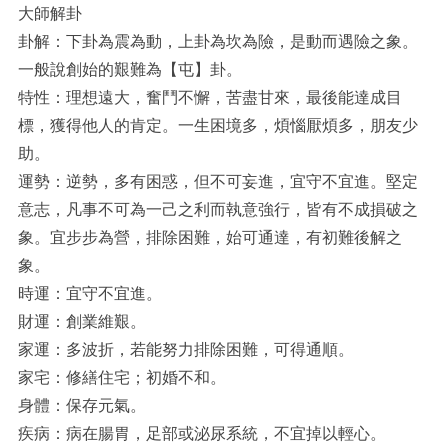
大師解卦
卦解：下卦為震為動，上卦為坎為險，是動而遇險之象。
一般說創始的艱難為【屯】卦。
特性：理想遠大，奮鬥不懈，苦盡甘來，最後能達成目
標，獲得他人的肯定。一生困境多，煩惱厭煩多，朋友少
助。
運勢：逆勢，多有困惑，但不可妄進，宜守不宜進。堅定
意志，凡事不可為一己之利而執意強行，皆有不成損破之
象。宜步步為營，排除困難，始可通達，有初難後解之
象。
時運：宜守不宜進。
財運：創業維艱。
家運：多波折，若能努力排除困難，可得通順。
家宅：修繕住宅；初婚不和。
身體：保存元氣。
疾病：病在腸胃，足部或泌尿系統，不宜掉以輕心。