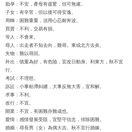
胎孕：不安，產母有虛驚，但可無慮。
子女：有辛苦，但以後可得安逸。
周轉：困難重重，須用心忍耐奔波。
買賣：不利，交易有損。
等人：不會來。
尋人：出走者不知去向，難尋。東或北方去矣。
失物：難以尋回。
外出：慎重為好，有危險，宜改日動身。利東方，秋不宜
行。
考試：不理想。
訴訟：小事粘滯糾纏，大事反無大害，宜和解。
求事：不利。
改行：不宜。
開業：不宜，有困難亦難成也。
愛情：感情發展受阻，宜堅守信念，排除困難。
婚姻：尋長男（女）為偶大吉。秋不宜行婚嫁。