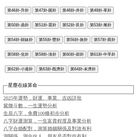
第46卦-升卦
第47卦-困卦
第48卦-井卦
第49卦-革卦
第50卦-鼎卦
第51卦-震卦
第52卦-艮卦
第53卦-漸卦
第54卦-歸妹卦
第55卦-豐卦
第56卦-旅卦
第57卦-巽卦
第58卦-兌卦
第59卦-渙卦
第60卦-節卦
第61卦-中孚卦
第62卦-小過卦
第63卦-既濟卦
第64卦-未濟卦
星塵在線算命
2025年運勢，財運、事業、吉凶詳批
紫微斗數，一生運勢分析
生辰八字，免費100條初步分析
八字財運測算，一生富貴程度及事業分析
八字合婚配對，測算婚姻關係及對誰有利
測關係，測合伙人、朋友是否對你有利