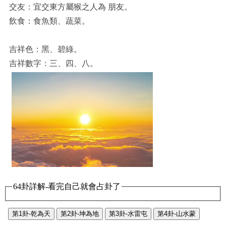
交友：宜交東方屬猴之人為 朋友。
飲食：食魚類、蔬菜。
吉祥色：黑、碧綠。
吉祥數字：三、四、八。
64卦詳解-看完自己就會占卦了
第1卦-乾為天
第2卦-坤為地
第3卦-水雷屯
第4卦-山水蒙