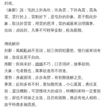
封侯。
《象辭》說：屯的上卦為坎，坎為雲，下卦為震，震為
雷。雲行於上，雷動於下，是屯卦的卦象。君子觀此卦
象，取法於雲雷，用雲的恩澤，雷的威嚴來治理國事。
吉凶：貞凶卦。凡事不可輕舉妄動，較為艱難。
傳統解卦
卦辭：風颳亂絲不見頭，顛三倒四犯憂愁。慢行緩來頭有
緒，急促反惹不自由。
推斷：疾病未好，
婚姻
不巧，口舌瑣碎，做事顛倒。
大象：屯者難也，萬事欲進而不得進。
運勢：身處困境，步步為營，有初難後解之意。
事業：起初多有不利，要知難而進，小心翼翼，勇往直
前，靈活機動，可望獲得大的成功，時機到來時一定要抓
住，卻也不得操之太急，且仍有困難，務必有他人相助，
故平時應多施恩惠。