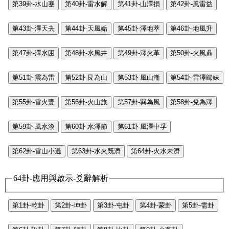
第39卦-水山蹇
第40卦-雷水解
第41卦-山澤損
第42卦-風雷益
第43卦-澤天夬
第44卦-天風姤
第45卦-澤地萃
第46卦-地風升
第47卦-澤水困
第48卦-水風井
第49卦-澤火革
第50卦-火風鼎
第51卦-震為雷
第52卦-艮為山
第53卦-風山漸
第54卦-雷澤歸妹
第55卦-雷火豐
第56卦-火山旅
第57卦-巽為風
第58卦-兌為澤
第59卦-風水渙
第60卦-水澤節
第61卦-風澤中孚
第62卦-雷山小過
第63卦-水火既濟
第64卦-火水未濟
64卦-應用與啟示-爻辭解析
第1卦-乾卦
第2卦-坤卦
第3卦-屯卦
第4卦-蒙卦
第5卦-需卦